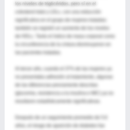
los niveles de triglicéridos, pero sí en el
colesterol total y LDLc, con una reducción
significativa en el grupo de mujeres tratadas;
también se registró un aumento de los niveles
de HDLc. Tanto el índice de masa corporal como
la circunferencia de la cintura disminuyeron en
las pacientes tratadas.
Al tercer año, cuando el 37% de las mujeres ya
no presentaba adhesión al tratamiento, algunas
de las diferencias previamente descritas
(glucemia, resistencia a la insulina e IMC) ya no
resultaron estadísticamente significativas.
Después de un seguimiento promedio de 5.6
años, el riesgo de aparición de diabetes fue