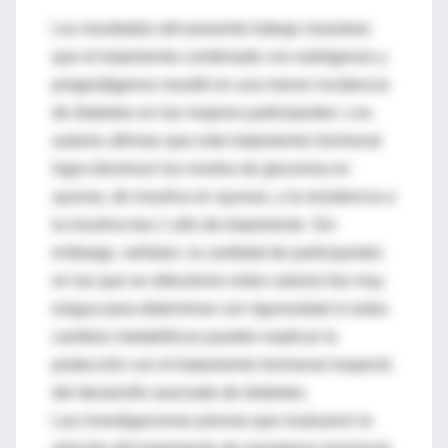
Los resultados del presente trabajo muestran
que el tratamiento combinado con estrógenos y
progestágenos resultó en una menor incidencia
de diabetes en las mujeres participantes. Los
autores afirman que este tratamiento hormonal
logra disminuir los niveles de glucemia en
ayunas, de insulina en ayunas, y la resistencia a
la insulina tras 1 año de tratamiento. Sin
embargo, señalan, la cantidad de participantes
en las que se obtuvieron estos valores fue muy
exigua para determinar con rigurosidad si estos
cambios metabólicos pueden explicar la
protección con el tratamiento hormonal respecto
del desarrollo asociado de diabetes.
Las investigaciones previas que evaluaron la