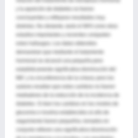
relación del tratamiento de reemplazo hormonal
y la aparición de diabetes no fueron
concluyentes y reflejaron resultados muy
distintos. No obstante, tanto el WHI como otros
estudios importantes y recientes comparten
estos hallazgos. Los datos obtenidos
demuestran que mediante el tratamiento
hormonal se alcanzó una pequeña pero
estadísticamente significativa disminución del
IMC y la circunferencia de la cintura; pero los
autores resaltan que estos cambios no fueron
mediadores de la reducción de la incidencia de
diabetes. Si bien los cambios en los niveles de
glucemia e insulina establecidos al año de
seguimiento fueron pequeños, tomados en
conjunto refieren una significativa disminución