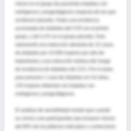
menor en el grupo de pacientes tratadas con
estrógenos y progestágenos respecto de las que
recibieron placebo. Hubo una incidencia
acumulada de diabetes del 3.5% en el primer
grupo, y del 4.2% en el grupo placebo. Esto
representó una reducción absoluta de 15 casos
de diabetes por 10 000 mujeres por año de
tratamiento y una reducción relativa del riesgo
de incidencia de diabetes del 21%. Por lo tanto,
para prevenir 1 caso de diabetes en 5.6 años,
143 mujeres deberían ser tratadas con
estrógenos y progestágenos.
El análisis de sensibilidad mostró que cuando
se censó a las participantes que tomaron menos
del 80% de las píldoras indicadas o comenzaron