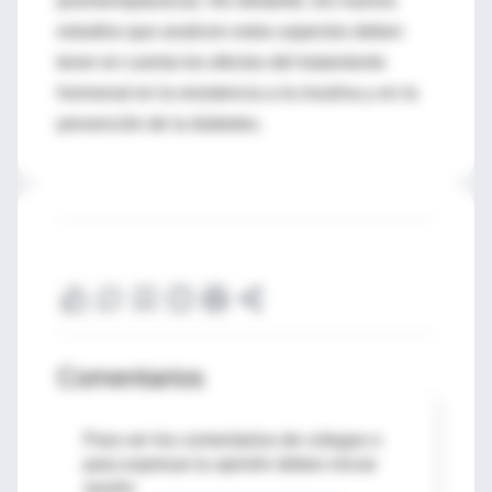
posmenopáusicas. No obstante, los nuevos
estudios que analicen estos aspectos deben
tener en cuenta los efectos del tratamiento
hormonal en la resistencia a la insulina y en la
prevención de la diabetes.
Comentarios
Para ver los comentarios de colegas o
para expresar tu opinión debes iniciar
sesión