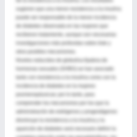
de la resistencia a la insulina. Los resultados
sugieren que una menor resistencia a la insulina
puede ser responsable de la menor incidencia
de diabetes observada en las mujeres que
recibieron tratamiento, aunque son necesarias
investigaciones más profundas sobre éste y
otros posibles mecanismos.
Niveles reducidos de globulina fijadora de
hormonas sexuales (SHBG) se han asociado
tanto con resistencia a la insulina como con la
incidencia de diabetes en la mujeres
posmenopáusicas; por lo tanto, para
comprender los mecanismos por los que la
administración de estrógenos y progestágenos
disminuye la resistencia a la insulina y la
aparición de diabetes será necesario definir la