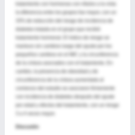
tratamiento con hormonas con rótulos a la vista
la diferencia entre los grupos fue mayor, con un
33% de reducción del riesgo de incidencia de
diabetes tratada en el grupo que recibió
tratamiento hormonal. El índice de riesgo se
mantuvo sin cambios luego del ajuste por los
pequeños cambios en el IMC y la circunferencia
de la cintura asociados con el tratamiento. En
cambio, la presencia de obesidad y de
circunferencia de la cintura aumentada al
comienzo del estudio se asociaron firmemente
con incidencia de diabetes después del ajuste
por edad y efectos del tratamiento, con un riesgo
3 a 4 veces mayor.
Discusión