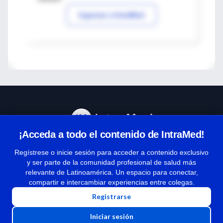
Ingresar a IntraMed
¡Acceda a todo el contenido de IntraMed!
Centro de Ayuda
Regístrese o inicie sesión para acceder a contenido exclusivo
y ser parte de la comunidad profesional de salud más
relevante de Latinoamérica. Un espacio para conectar,
Términos y condiciones
compartir e intercambiar experiencias entre colegas.
| Políticas de privacidad
Registrarse
| Todos los derechos reservados | Copyright 1997-2026
Iniciar sesión