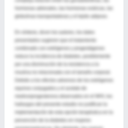
compleja relación entre las gonadotrofinas, las
hormonas adrenales, las hormonas ováricas, las
globulinas transportadoras y el tejido adiposo.
En síntesis, dicen los autores, los datos
presentados sugieren que el tratamiento
combinado con estrógenos y progestágenos
reduce la incidencia de diabetes, posiblemente
por una disminución de la resistencia a la
insulina no relacionada con el tamaño corporal.
Debido a los efectos adversos de los estrógenos
equinos conjugados y el acetato de
medroxiprogesterona observados en el WHI, los
hallazgos del presente estudio no justifican la
implementación de esta opción terapéutica en la
prevención de la diabetes en mujeres