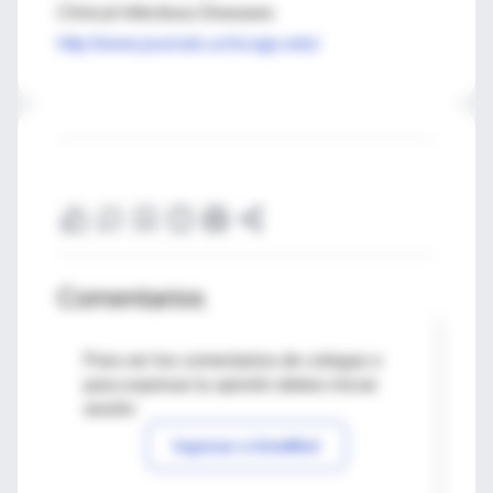
Clinical Infectious Diseases
http://www.journals.uchicago.edu/
Comentarios
Para ver los comentarios de colegas o
para expresar tu opinión debes iniciar
sesión
Ingresar a IntraMed