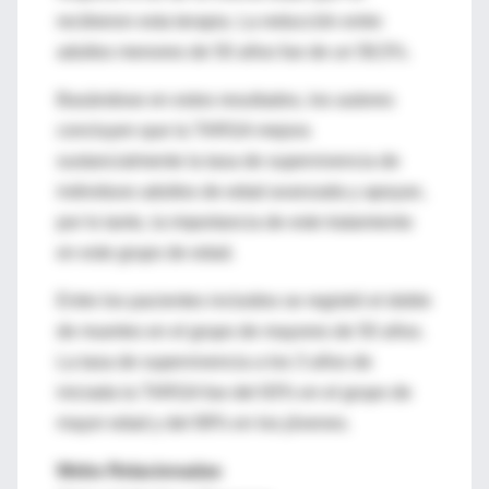
recibieron esta terapia. La reducción entre
adultos menores de 50 años fue de un 58,5%.
Basándose en estos resultados, los autores
concluyen que la TARGA mejora
sustancialmente la tasa de supervivencia de
individuos adultos de edad avanzada y apoyan,
por lo tanto, la importancia de este tratamiento
en este grupo de edad.
Entre los pacientes incluidos se registró el doble
de muertes en el grupo de mayores de 50 años.
La tasa de supervivencia a los 3 años de
iniciada la TARGA fue del 83% en el grupo de
mayor edad y del 89% en los jóvenes.
Webs Relacionadas