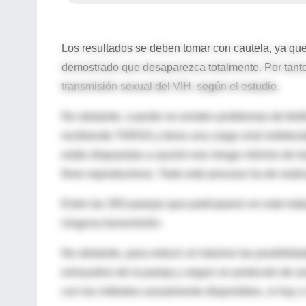
Los resultados se deben tomar con cautela, ya que
demostrado que desaparezca totalmente. Por tanto
transmisión sexual del VIH, según el estudio.
No obstante, cuando no existen problemas de fertil
recibiendo TARGA y tiene una carga viral indetec
están dispuestas a asumir ese riesgo mínimo de t
fines reproductivos. Todo este proceso ha de reali
Entre las 393 parejas que participaron en este tra
ninguna transmisión.
No obstante, para reducir al máximo las posibilida
exhaustivo de la pareja y seguir un protocolo de 
con los métodos actualmente disponibles, si hay o 