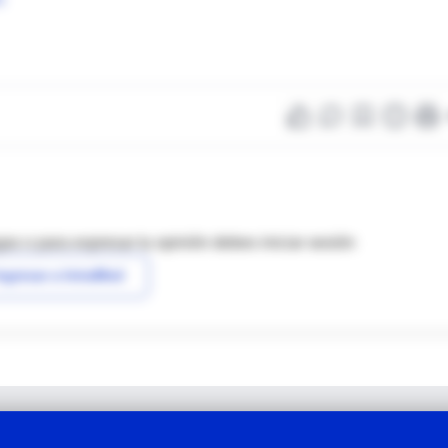
as o para expresar tu opinión debes iniciar sesión
ngresar a IntraMed