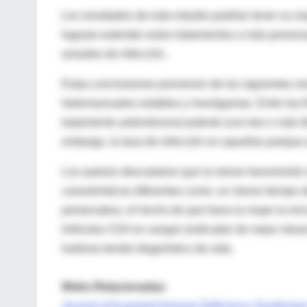
Los resultados de este estudio podrían tener su ma
lograse extender estos tratamientos a más persona
actuales de infección.
Estas conclusiones provienen de los siguientes res
heterosexuales estables y monógamas. Entre las 6
tratamiento antirretroviral potente (con tres o más
embargo, la tasa de infección en aquellas parejas 
Los autores descartaron que la menor transmisión
características diferentes como: un menor tiempo d
preservativo, el hecho de que fuera la mujer la ini
linfocitos CD4 en sangre (indicador de mejor situ
hubiese tenido diagnóstico de sida.
Webs Relacionadas
Journal of Acquired Immune Deficiency Syndrome