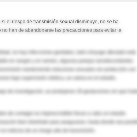
 si el riesgo de transmisión sexual disminuye, no se ha
 no han de abandonarse las precauciones para evitar la
idad, no hay infecciones genitales, la/el cónyuge afectado está
table en sangre y en semen, algunas parejas serodiscordantes
ransmisión manteniendo relaciones sexuales sin protección con
zarse bajo supervisión médica, se valora en el estudio.
bajo de investigación, se produjeron 26 gestaciones sin que hub
des de contagio es imprescindible llevar a cabo un estudio
actuación bien diseñado para asegurarse, hasta donde sea posib
no indicios de un riesgo alto de transmisión.