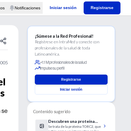
Iniciar sesión
Registrarse
tos
Notificaciones
¡Súmese a la Red Profesional!
Regístrese en IntraMed y conecte con
profesionales de la salud de toda
Latinoamérica.
2005
+1.1 M profesionales de la salud
Impulse su perfil
el
Registrarse
es
Iniciar sesión
 se
Contenido sugerido
Descubren una proteína
Se trata de la proteína TORC2, que
que regula la producción de