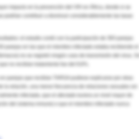
yor impacto en la prevención del VIH en África, donde si se
s podrían contribuir a disminuir considerablemente las tasas
ultados: el estudio contó con la participación de 393 parejas
0 parejas en las que el miembro infectado estaba recibiendo el
 fármacos) no se registró ningún caso de transmisión del virus. S
que no recibían tratamiento fue del 8,6%.
 en parejas que recibían TARGA pudiese explicarse por otras
e la relación, una menor frecuencia de relaciones sexuales sin
cialmente infectada, que el afectado tuviera un nivel mayor de
ación del sistema inmune) o que el miembro infectado nunca
s