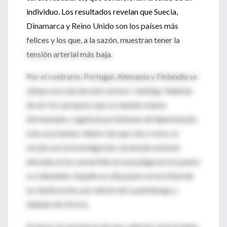
individuo. Los resultados revelan que Suecia,
Dinamarca y Reino Unido son los países más
felices y los que, a la sazón, muestran tener la
tensión arterial más baja.
Por el contrario, Portugal, Alemania y Finlandia se
sitúan a la cola de este curioso 'ranking'. Además
de ser los europeos que se sienten menos
afortunados, registran problemas de hipertensión
más acuciantes; dentro de que, tal y como se
recalca en la investigación, la tensión arterial
elevada se ha convertido en una plaga en los países
occidentales. España se sitúa justo en la mitad de
la clasificación, por detrás de Luxemburgo y
delante de Grecia.
Se da la circunstancia de que, además, Suecia tiene