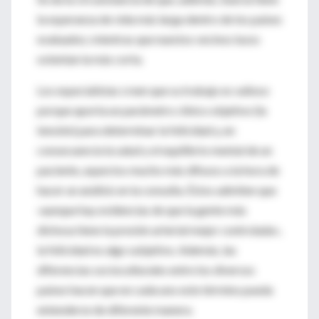
la esperanza de vida más larga dentro de los países
evaluados; mientras que nuestos vecinos lusos
ostentan la más corta.
Los especialistas creen que su trabajo es valioso
porque aporta un parámetro clínico objetivo (la
tensión) para determinar la felicidad y, en
consecuencia la salud y el equilibrio mental de un
paciente, aspectos mucho más difusos a la hora de
hacer un análisis en la consulta. Éstos admiten que
«aunque hay evidencias de que la gente más
dichosa tiene la presión arterial mejor controlada»,
la felicidad es algo subjetivo. Además, las
diferencias socioculturales entre los diversos
países hacen que en cada uno este término pueda
entenderse de diferente manera.