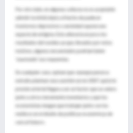
Por otro lado, en algunas culturas no es aceptable
admitir la infelicidad y el hecho de padecer
trastornos depresivos o ansiedad supone una
especie de estigma. Esto alteraría un poco los
resultados del sondeo ya que, llevados por estos
motivos, algunos encuestados podrían haber
'suavizado' sus respuestas.
En cualquier caso, opinan que «aunque parezca
extraño plantear una cuestión así en 2007, quizá la
presión arterial llegue a ser un factor que se valore
junto a otros meramente monetarios y que los
economistas tengan que trabajar junto con los
médicos en el diseño de políticas económicas de
cara al futuro».