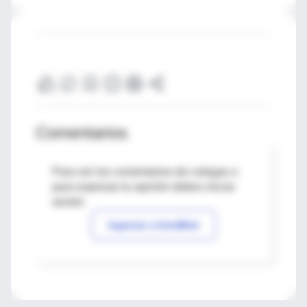
Comentarios
Para ver los comentarios de colegas o
para expresar tu opinión debes iniciar
sesión
Ingresar a IntraMed