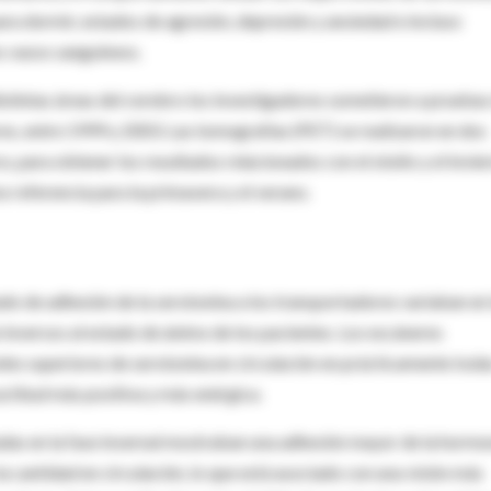
ara dormir, estados de agresión, depresión y ansiedad e incluso
s vasos sanguíneos.
distintas áreas del cerebro los investigadores sometieron a pruebas
es, entre 1999 y 2003. Las tomografías (PET) se realizaron en dos
, para obtener los resultados relacionados con el otoño y el invier
 referencia para la primavera y el verano.
o de adhesión de la serotonina a los transportadores variaban en 
inversos al estado de ánimo de los pacientes. Los escáneres
eles superiores de serotonina en circulación en prácticamente toda
actitud más positiva y más enérgica.
izadas en la fase invernal mostraban una adhesión mayor de la horm
a cantidad en circulación, lo que está asociado con una visión más