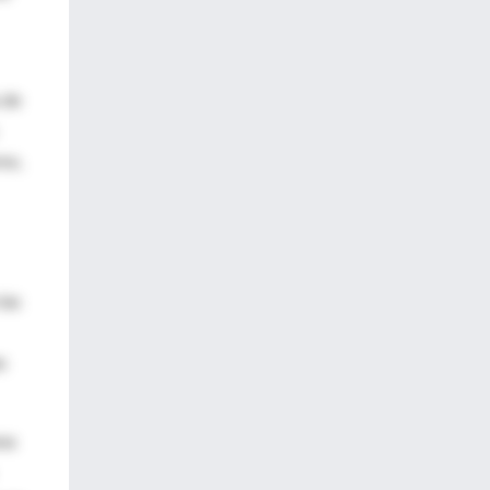
 de
no,
las
s
ona