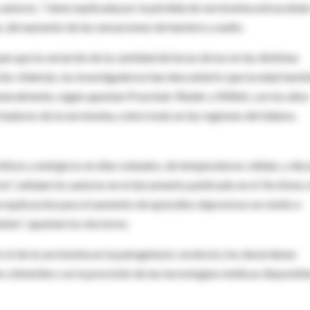
 autores, "viene explicada por la pérdida de serotonina extracelula
ás, del aumento de las sensaciones de hambre y sueño.
que la variación de la cantidad de horas de luz en las distintas
ión. Además, los investigadores han descubierto que la edad tamb
eneralmente, según apuntan Praschak-Rieder y Willeit, con los años
adores de la serotonina, sobre todo en las regiones del tálamo,
elices y enérgicos en días soleados, de temperaturas cálidas, y dec
rno", señalan los autores en el documento publicado en el 'Archives 
e explicación para el aumento de episodios depresivos en otoño e
bles", apuntan los doctores.
 rol de la serotonina en la patogénesis cerebral y los desórdenes
os obtenidos con la precisión de las tecnologías médicas disponible