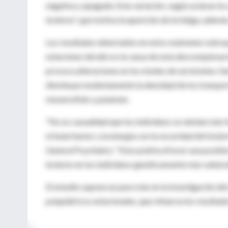
negativa y apagada. Esta variación, según aclaran los
invierno", que motiva la aparición de la fatiga, adem
Los resultados detectados en estos exámenes subrayan 
estaciones del año es la causa de esta descompensac
provoca alteraciones en los niveles de serotonina. G
disminuye modestamente la densidad de los transport
mesencéfalo y putamen.
"No es casualidad que los individuos se sientan más f
el buen humor y la energía con la oscuridad del invie
General Psychiatry'. "Esto podría ofrecer una posibl
invierno en los individuos genéticamente más vulnera
El estudio supone un paso más en la investigación del
psiquiátricos estacionales, que refuerza los resultad