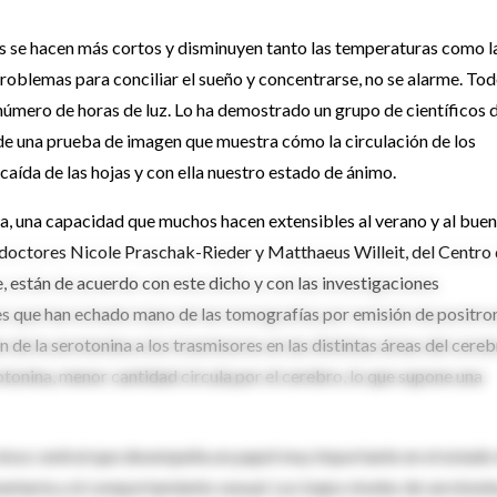
as se hacen más cortos y disminuyen tanto las temperaturas como l
problemas para conciliar el sueño y concentrarse, no se alarme. To
 número de horas de luz. Lo ha demostrado un grupo de científicos d
de una prueba de imagen que muestra cómo la circulación de los
caída de las hojas y con ella nuestro estado de ánimo.
era, una capacidad que muchos hacen extensibles al verano y al buen
s doctores Nicole Praschak-Rieder y Matthaeus Willeit, del Centro
, están de acuerdo con este dicho y con las investigaciones
es que han echado mano de las tomografías por emisión de positro
 de la serotonina a los trasmisores en las distintas áreas del cereb
otonina, menor cantidad circula por el cerebro, lo que supone una
vioso central que desempeña un papel muy importante en el estado
imentaria y el comportamiento sexual. Los bajos niveles de serotoni