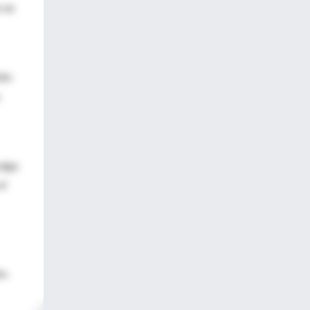
r en
ién
aiga
of
s.