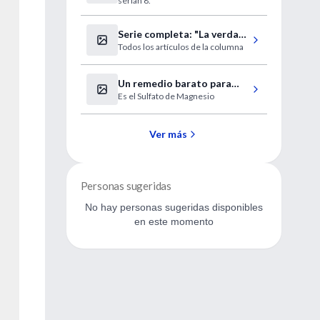
serían 8.
ACV
Serie completa: "La verdad
Todos los artículos de la columna
y otras mentiras"
Un remedio barato para
Es el Sulfato de Magnesio
reducir el riesgo de
parálisis cerebral infantil
Ver más
Personas sugeridas
No hay personas sugeridas disponibles
en este momento