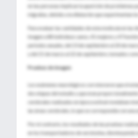
en las personas implican la aparición de problemas p
migrañas, debido a la dilatación que experimentan lo
Para evaluar las cantidades de esta molécula en las 
imagen a 88 individuos sanos, 41 mujeres y 47 hombr
periodos anuales, del 23 de septiembre al 20 de marzo
y del 21 de marzo al 22 de septiembre, tomados como
Pruebas de imagen
Los exámenes neurológicos corroboraron que el estad
dos etapas del estudio y que eran proporcionalmente 
cerebrales realizados en época estival revelaban niv
las áreas cerebrales, lo que se correspondía con una 
Por el contrario, los resultados de las pruebas real
en los transportadores de serotonina, disminuyendo l