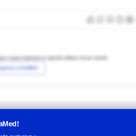
as o para expresar tu opinión debes iniciar sesión
ngresar a IntraMed
raMed!