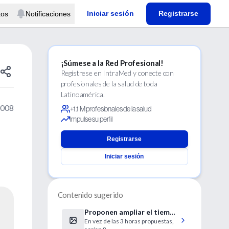
Iniciar sesión
Registrarse
tos
Notificaciones
¡Súmese a la Red Profesional!
Regístrese en IntraMed y conecte con
profesionales de la salud de toda
Latinoamérica.
2008
+1.1 M profesionales de la salud
Impulse su perfil
Registrarse
Iniciar sesión
Contenido sugerido
Proponen ampliar el tiempo
En vez de las 3 horas propuestas,
de "ventana" para tratar el