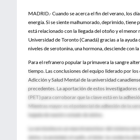
MADRID.- Cuando se acerca el fin del verano, los dí
energía. Si se siente malhumorado, deprimido, tiene 
está relacionado con la llegada del otoño y el menor
Universidad de Toronto (Canadá) gracias a la ayuda 
niveles de serotonina, una hormona, desciende con la 
Para el refranero popular la primavera la sangre alt
tiempo. Las conclusiones del equipo liderado por lo
Adicción y Salud Mental de la universidad canadiense
precedentes. La aportación de estos investigadores 
(PET) para corroborar que la clave está en la adhesión
Mientras mayor es el potencial de adhesión de la ser
bajada de nuestro estado de ánimo.
La serotonina es un neurotransmisor del sistema ner
ánimo, la ansiedad, el sueño, el dolor, la conducta al