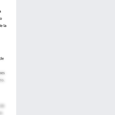
a
do
e la
 de
nes
ro.
 de
na