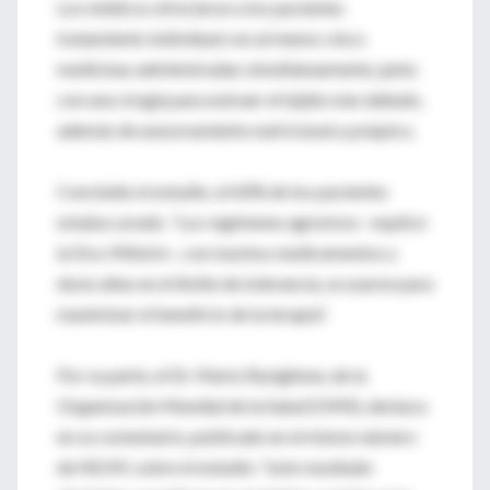
Los médicos ofrecieron a los pacientes
tratamiento individual con al menos cinco
medicinas administradas simultáneamente, junto
con una cirugía para extraer el tejido más dañado,
además de asesoramiento nutricional y psíquico.
Concluido el estudio, el 60% de los pacientes
estaba curado. “Los regímenes agresivos –explicó
la Dra. Mitnick–, con muchos medicamentos y
dosis altas en el límite de tolerancia, se usaron para
maximizar el beneficio de la terapia”.
Por su parte, el Dr. Mario Raviglione, de la
Organización Mundial de la Salud (OMS), destaca
en su comentario, publicado en el mismo número
de NEJM, sobre el estudio: “este resultado