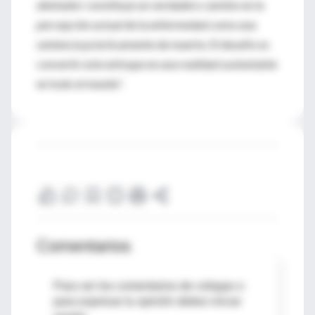
alentador constituye un verdadero cambio en la
percepción actual de la enfermedad como una
sentencia prácticamente de muerte. El desafío es
convertir este enfoque en una realidad sustentable
en todo el mundo”.
Comentarios
Para ver los comentarios de colegas o
para expresar tu opinión debes iniciar