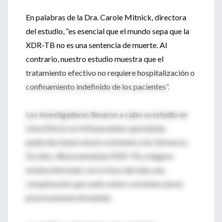
En palabras de la Dra. Carole Mitnick, directora
del estudio, “es esencial que el mundo sepa que la
XDR-TB no es una sentencia de muerte. Al
contrario, nuestro estudio muestra que el
tratamiento efectivo no requiere hospitalización o
confinamiento indefinido de los pacientes”.
Los investigadores llevaron a cabo su estudio en
Lima (Perú) con 650 pacientes que habían
padecido tuberculosis resistente a los fármacos.
De ellos, 48 presentaban XDR-TB y ninguno
estaba infectado con el virus del sida, una
complicación que suele volver a la tuberculosis
prácticamente intratable.