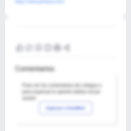
http://www.jrheum.com/
Comentarios
Para ver los comentarios de colegas o
para expresar tu opinión debes iniciar
sesión
Ingresar a IntraMed