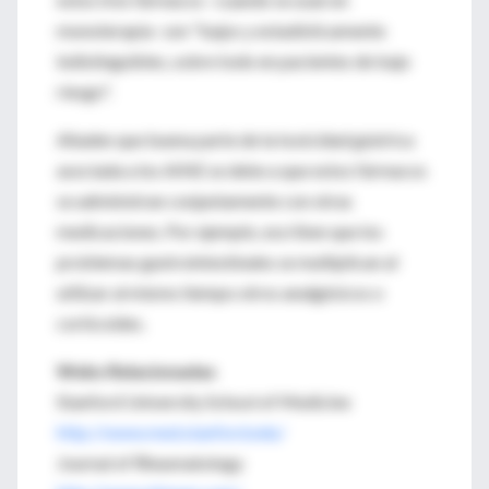
monoterapia- son "bajos y estadísticamente
indistinguibles, sobre todo en pacientes de bajo
riesgo".
Añaden que buena parte de la toxicidad gástrica
asociada a los AINE se debe a que estos fármacos
se administran conjuntamente con otras
medicaciones. Por ejemplo, escriben que los
problemas gastrointestinales se multiplican al
utilizar al mismo tiempo otros analgésicos o
corticoides.
Webs Relacionadas
Stanford University School of Medicine
http://www.med.stanford.edu/
Journal of Rheumatology