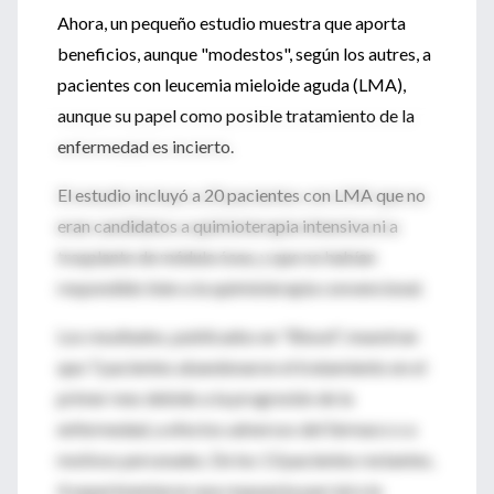
Ahora, un pequeño estudio muestra que aporta
beneficios, aunque "modestos", según los autres, a
pacientes con leucemia mieloide aguda (LMA),
aunque su papel como posible tratamiento de la
enfermedad es incierto.
El estudio incluyó a 20 pacientes con LMA que no
eran candidatos a quimioterapia intensiva ni a
trasplante de médula ósea, y que no habían
respondido bien a la quimioterapia convencional.
Los resultados, publicados en "Blood", muestran
que 7 pacientes abandonaron el tratamiento en el
primer mes debido a la progresión de la
enfermedad, a efectos adversos del fármaco o a
motivos personales. De los 13 pacientes restantes,
4 experimentaron una respuesta parcial a la