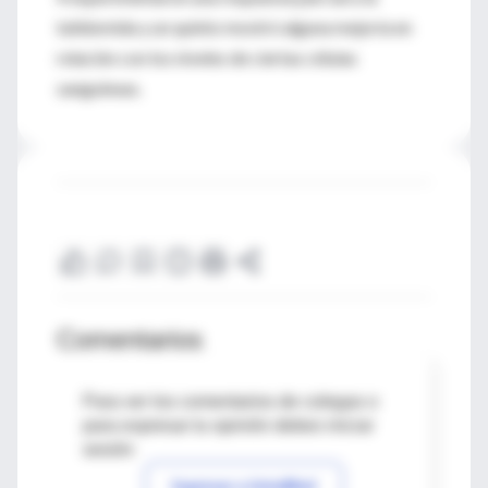
talidomida y un quinto mostró alguna mejoría en
relación con los niveles de ciertas células
sanguíneas.
Comentarios
Para ver los comentarios de colegas o
para expresar tu opinión debes iniciar
sesión
Ingresar a IntraMed