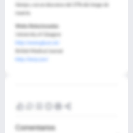
tiempo, con un descenso del 37% del riesgo de
muerte.
Webs Relacionadas
University of Glasgow
http://www.gla.ac.uk/
British Medical Journal
http://bmj.com/
Comentarios