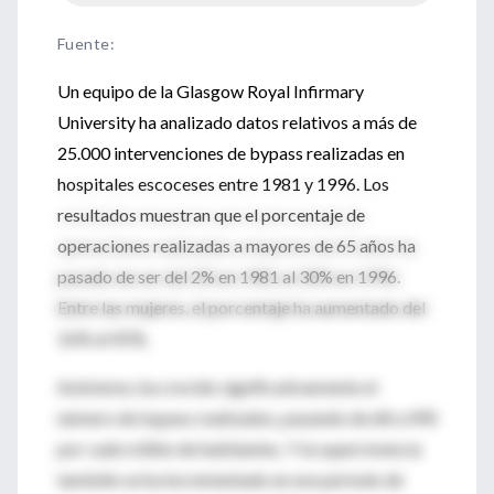
Fuente
:
Un equipo de la Glasgow Royal Infirmary
University ha analizado datos relativos a más de
25.000 intervenciones de bypass realizadas en
hospitales escoceses entre 1981 y 1996. Los
resultados muestran que el porcentaje de
operaciones realizadas a mayores de 65 años ha
pasado de ser del 2% en 1981 al 30% en 1996.
Entre las mujeres, el porcentaje ha aumentado del
16% al 45%.
Asimismo, ha crecido significativamente el
número de bypass realizados, pasando de 68 a 490
por cado millón de habitantes. Y la supervivencia
también se ha incrementado en ese período de