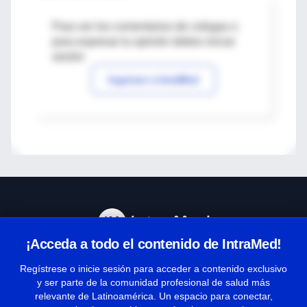
Para ver los comentarios de colegas o
para expresar tu opinión debes iniciar
sesión
Ingresar a IntraMed
¡Acceda a todo el contenido de IntraMed!
Centro de Ayuda
Regístrese o inicie sesión para acceder a contenido exclusivo
y ser parte de la comunidad profesional de salud más
relevante de Latinoamérica. Un espacio para conectar,
Términos y condiciones