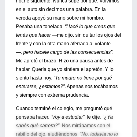
noche siguiente. Nunca supe por qué. Volvimos
en el auto sin decirnos una palabra. En la
vereda apoyó su mano sobre mi hombro.
Pesaba una tonelada.
“Hacé lo que creas que
tenés que hacer —
me dijo, sin quitar los ojos del
frente y con la otra mano aferrada al volante
—, pero hacete cargo de las consecuencias”
.
Me apretó el brazo. Hizo una pausa antes de
hablar. Quería que yo sintiera el apretón. Y lo
siento hasta hoy.
“Tu madre no tiene por qué
enterarse, ¿estamos?”
. Apenas nos tocábamos
y siempre con extrema prudencia.
Cuando terminé el colegio, me preguntó qué
pensaba hacer.
“Voy a estudiar”
, le dije.
“¿Ya
sabés qué carrera?”
. Nos mirábamos con el
rabillo del ojo, eludiéndonos.
“No, todavía no lo