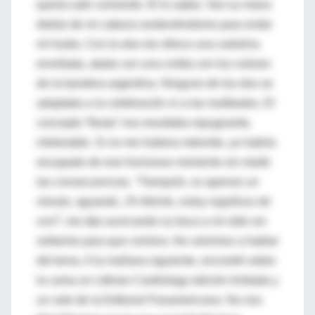
quería salir corriendo. Él lo sabía. Veo su mano
detrás de mi cabeza sosteniéndome para evitar
mi huida. Con la otra me ofrece una cartulina
enrollada, atada con una cintita con los colores
de la bandera argentina. Ninguno de los dos se
adaptaba a la celebración ni a las multitudes. El
concepto “fiesta” nos resultaba repugnante,
intolerable. Si no me hubiera retenido, yo habría
escapado de ese horroroso momento sin medir
las consecuencias.
“Tranquilo, es apenas un
minuto, aguantá. ¡Te felicito, estoy orgulloso de
vos!”
, me dijo acercando su boca a mi oído sin
soltarme para que corriera. No volvimos a hablar
del tema. A la mañana siguiente, encontré sobre
la cama un Littman Cardiology edición limitada y
un vale de la Editorial Panamericana. No nos