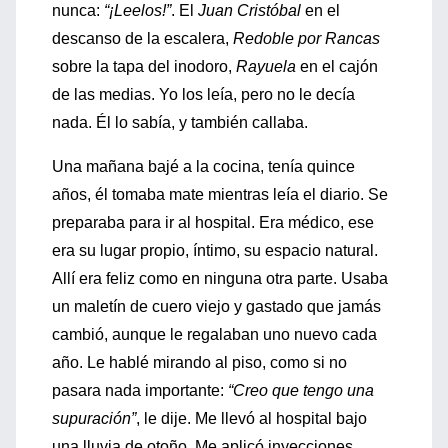
nunca:
“¡Leelos!”
. El
Juan Cristóbal
en el
descanso de la escalera,
Redoble por Rancas
sobre la tapa del inodoro,
Rayuela
en el cajón
de las medias. Yo los leía, pero no le decía
nada. Él lo sabía, y también callaba.
Una mañana bajé a la cocina, tenía quince
años, él tomaba mate mientras leía el diario. Se
preparaba para ir al hospital. Era médico, ese
era su lugar propio, íntimo, su espacio natural.
Allí era feliz como en ninguna otra parte. Usaba
un maletín de cuero viejo y gastado que jamás
cambió, aunque le regalaban uno nuevo cada
año. Le hablé mirando al piso, como si no
pasara nada importante:
“Creo que tengo una
supuración”
, le dije. Me llevó al hospital bajo
una lluvia de otoño. Me aplicó inyecciones