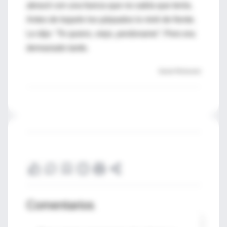
abracé con una fuerza que no sabía que tenía.
Antes de bajarle los párpados lo miré de frente.
Le dije:
“Te quiero, viejo, perdoname”
. Pero era
demasiado tarde.
Daniel Flichtentrei
Comentarios