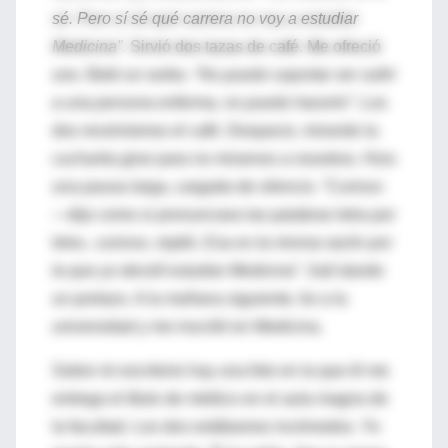
sé. Pero sí sé qué carrera no voy a estudiar
Medicina”
. Sirvió dos tazas de café. Me ofreció
uno. Bebí un sorbo.
“No puedo soportar ver sufrir
a una persona enferma, no puedo hacerlo”
. Los
dos revolvíamos el café. Despacio, mirando la
cucharita girar para no mirarnos a nosotros. Hizo
una pausa larga, cargada de silencio.
“Curioso
—dijo como si pronunciara las palabras letra por
letra-,
curioso
, reptió.
Esa es la misma razón por
la que yo decidí estudiar Medicina
”. Salí dando
un portazo. A la mañana siguiente, fui a la
universidad y me inscribí en Medicina.
Sobre mi escritorio hay una foto en la que él me
entrega el título de médico en el aula magna de
la facultad. Los dos estábamos incómodos. Yo