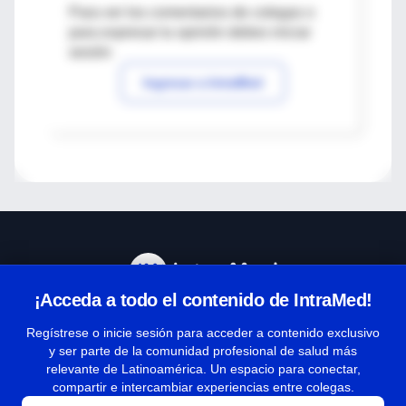
Para ver los comentarios de colegas o
para expresar tu opinión debes iniciar
sesión
Ingresar a IntraMed
¡Acceda a todo el contenido de IntraMed!
Centro de Ayuda
Regístrese o inicie sesión para acceder a contenido exclusivo
y ser parte de la comunidad profesional de salud más
relevante de Latinoamérica. Un espacio para conectar,
Términos y condiciones
compartir e intercambiar experiencias entre colegas.
| Políticas de privacidad