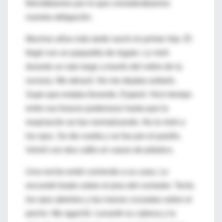
felicitábamos por lo que considerábamos
nuestra obligación.
Muchos años más tarde nació mi primer hijo. Él
llegó con un paquetito de regalo. Lo miró
durante un rato largo a través del vidrio de la
nursery
. Me abrazó. No me dejaba soltarlo.
Supe que estaba llorando. Esperé. Hice tiempo
entre sus brazos poderosos hasta que la
respiración se fue normalizando. No lo miré a
los ojos. Se dio vuelta y se fue por el pasillo.
Volvió con dos cafés en vasos de plástico.
Una noche entré corriendo a su casa. Lo
encontré tirado sobre el piso del comedor. Tenía
los ojos abiertos y las manos cruzadas sobre el
pecho. Me agaché. Levanté su cabeza y la