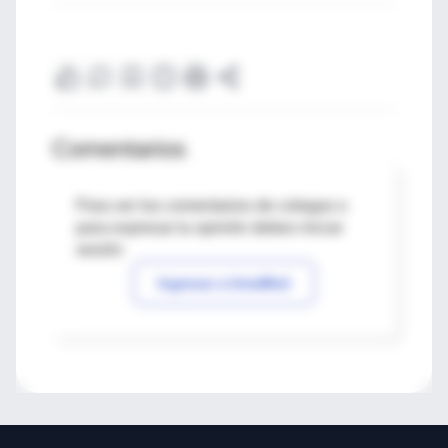
Comentarios
Para ver los comentarios de colegas o
para expresar tu opinión debes iniciar
sesión
Ingresar a IntraMed