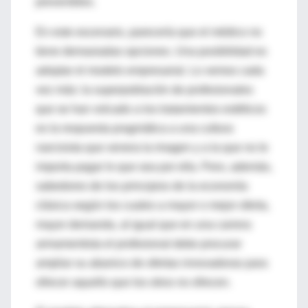
prevenibles.
En este escenario, parecería que el médico no
tiene demasiadas opciones. Una posibilidad es
adoptar el modelo empresarial. Lo vemos cada
vez más: la superpoblación de profesionales
que se han volcado a los tratamientos estéticos
es la respuesta pragmática a una cultura
narcisista que venera la imagen y a la que no le
importa pagar lo que sea por ella. Pero, además,
sabedores de los principios de la economía
clásica según los cuales a mayor o mejor oferta,
mayor demanda, al igual que en una carrera
armamentista el profesional debe procurar
ampliar su abanico de ofertas innovadoras para
ofrecer aquello que los otros no ofrecen.