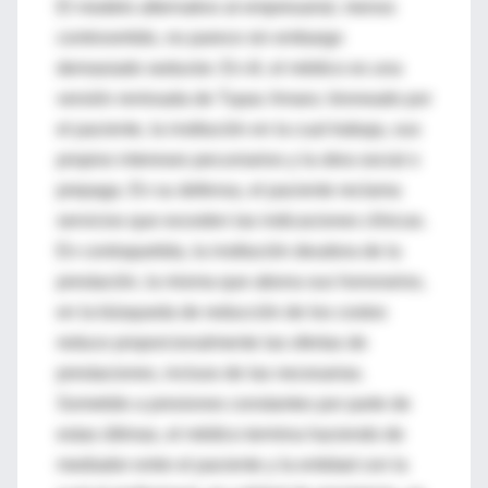
El modelo alternativo al empresarial, menos
controvertido, no parece sin embargo
demasiado seductor. En él, el médico es una
versión remixada de Tupac Amaru: tironeado por
el paciente, la institución en la cual trabaja, sus
propios intereses pecuniarios y la obra social o
prepaga. En su defensa, el paciente reclama
servicios que exceden las indicaciones clínicas.
En contrapartida, la institución deudora de la
prestación, la misma que abona sus honorarios,
en la búsqueda de reducción de los costos
reduce proporcionalmente las ofertas de
prestaciones, incluso de las necesarias.
Sometido a presiones constantes por parte de
estas últimas, el médico termina haciendo de
mediador entre el paciente y la entidad con la