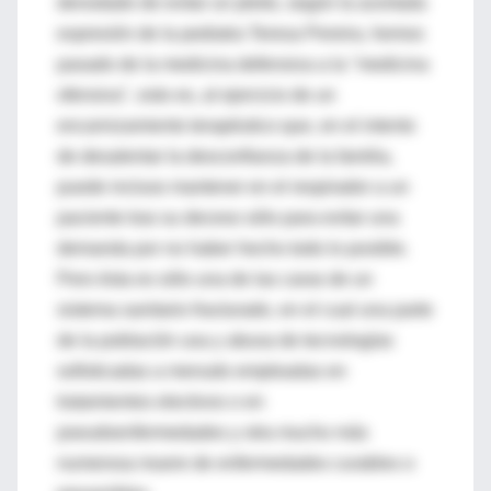
denodado de evitar un pleito, según la acertada
expresión de la pediatra Teresa Pereira, hemos
pasado de la medicina defensiva a la "medicina
ofensiva", esto es, al ejercicio de un
encarnizamiento terapéutico que, en el intento
de desalentar la desconfianza de la familia,
puede incluso mantener en el respirador a un
paciente tras su deceso sólo para evitar una
demanda por no haber hecho todo lo posible.
Pero ésta es sólo una de las caras de un
sistema sanitario fracturado, en el cual una parte
de la población usa y abusa de tecnologías
sofisticadas a menudo empleadas en
tratamientos electivos o en
pseudoenfermedades y otra mucho más
numerosa muere de enfermedades curables o