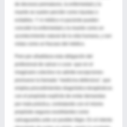
de decesos prematuros, la enfermedad y la
muerte se suelen percibir como injustas o
evitables. Y ni médico ni paciente pueden
concebir la enfermedad y la muerte como un
acontecimiento natural de la vida humana, y son
vistas como un fracaso del médico.
Pero por añadidura esta obligación del
profesional de salvar o curar -que en el
imaginario colectivo no admite excepciones-
promueve la llamada "medicina defensiva", que
emplea procedimientos diagnóstico-terapéuticos
con el propósito explícito de evitar demandas
por mala práctica, contratando con el mismo
propósito seguros exorbitantes como
salvaguardia ante un posible litigio. En el intento