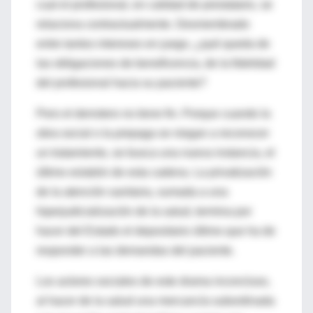
cual el profesional, en calidad de prestatario, se
relaciona contractualmente. Desmembrado
entre tantos intereses en juego, ¿qué queda de
las obligaciones de beneficencia, de la fidelidad
del profesional hacia su paciente?
Pero el derrotero no tiene fin. Porque cuando la
obra social o la prepaga se niegan a reconocer
un tratamiento, se busca una nueva instancia, el
último eslabón de esta cadena. La privatización
de la atención sanitaria, sumada a una
hiperjudicialización de la salud, termina por
hacer del Estado el depositario último que ha de
responder a las demandas del paciente.
Los actores sociales de este drama inconcluso,
al hacer de la salud una mercancía subordinada