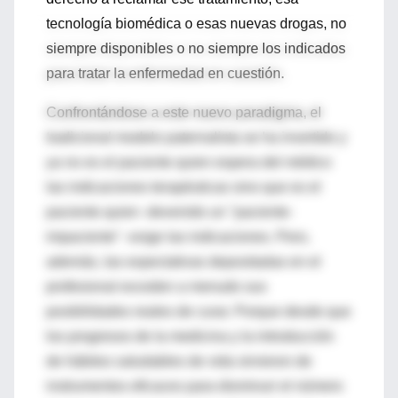
tecnología biomédica o esas nuevas drogas, no
siempre disponibles o no siempre los indicados
para tratar la enfermedad en cuestión.
Confrontándose a este nuevo paradigma, el
tradicional modelo paternalista se ha invertido y
ya no es el paciente quien espera del médico
las indicaciones terapéuticas sino que es el
paciente quien -devenido un "paciente-
impaciente"- exige las indicaciones. Pero,
además, las expectativas depositadas en el
profesional exceden a menudo sus
posibilidades reales de curar. Porque desde que
los progresos de la medicina y la introducción
de hábitos saludables de vida sirvieron de
instrumentos eficaces para disminuir el número