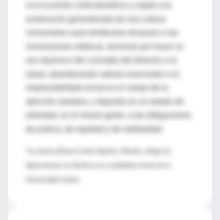
a la ecuación costo-beneficio y sujeta a la
aceleración generalizada de una cultura
consumista cuyos tentáculos alcanzan a las
innovaciones médicas, terminan por hacer un
uso equívoco del concepto del derecho a la
salud, abandonando valores esenciales a la
responsabilidad social en el campo de la
atención sanitaria, y dejando en un estado de
orfandad, en el mismo gesto, a las obligaciones
de justicia, de equidad y de solidaridad.
*La autora (Diana Cohen Agrest), filósofa, dirige las
diplomaturas en Bioética en modalidad virtual de la
Universidad Isalud.