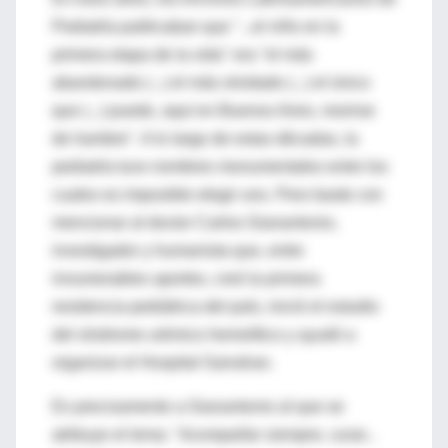
Pediatría publicaban que "...el niño en la
primera etapa de la vida" era "el más
abandonado (...) el más olvidado (...) el único
que (...) puede, aquí en Buenos Aires, morirse
de hambre". A lo largo de estas décadas, la
pediatría tuvo nombres monumentales entre los
cuales es imposible elegir uno. Pero baste con
mencionar al doctor Carlos Gianantonio,
investigador y humanista que, entre
innumerables aportes, creó la primera
residencia pediátrica del país, inició el estudio
del síndrome urémico hemolítico y ayudó a
organizar el Hospital Garrahan.
Es precisamente a Gianantonio al que se
atribuye el lema: "
Acompañar siempre, curar...