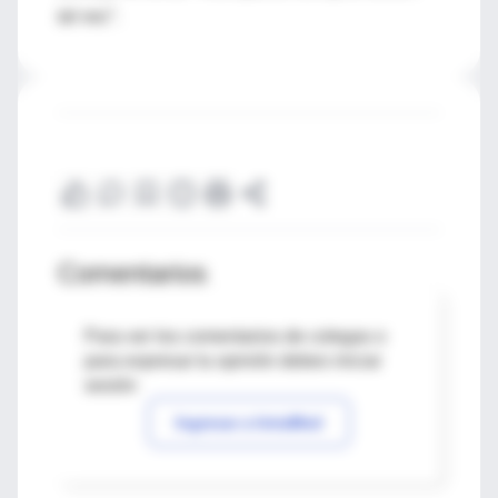
tal vez".
Comentarios
Para ver los comentarios de colegas o
para expresar tu opinión debes iniciar
sesión
Ingresar a IntraMed