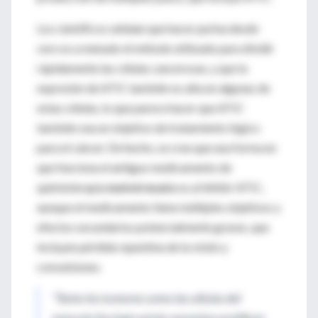
Los científicos señalan que hacer purina desde
cero es a menudo el método utilizado para dividir
rápidamente las células cancerosas, y que la
expresión de ATIC también es alta en algunas de
estas células, lo que parece hacer que ATIC
también sea un objetivo de tratamiento lógico
para el cáncer. De hecho, se cree que una forma en
que funciona el antiguo medicamento de
quimioterapia
metotrexato
es al inhibir ATIC,
aunque el medicamento tiene múltiples objetivos y
efectos secundarios potencialmente graves, que
incluyen pérdida repentina de la visión y
convulsiones.
“Tanto los tumores como las células del
músculo liso bajo estrés necesitan proliferar