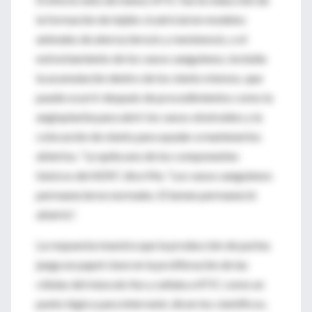
la formación de tejido cicatricial en modelos
animales de aterosclerosis y reestenosis, o el
estrechamiento de los vasos sanguíneos, incluida
la acumulación dentro de los stents mismos, que
puede ocurrir después de procedimientos como la
angioplastia para abrir los vasos obstruidos y la
colocación de stents para ayudar a mantenerlos
abiertos. “Le quita uno de los componentes
básicos del ADN”, dice Ma. “Los vasos sanguíneos
permanecieron normales. El lumen permaneció
abierto”.
La respuesta muestra que la producción de purina
juega un papel clave en la proliferación de las
células del músculo liso y señala a ATIC como un
punto lógico para intervenir, dicen los científicos.