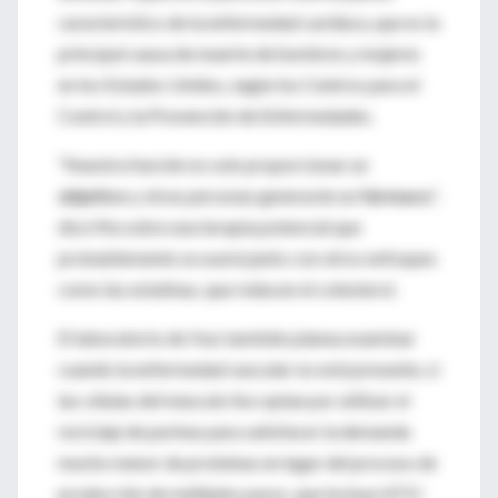
característico de la enfermedad cardíaca, que es la
principal causa de muerte de hombres y mujeres
en los Estados Unidos, según los Centros para el
Control y la Prevención de Enfermedades.
“Nuestra función es solo proporcionar un
objetivo
y otras personas generarán un
fármaco
”,
dice Ma sobre una terapia potencial que
probablemente se usaría junto con otros enfoques
como las estatinas, que reducen el colesterol.
El laboratorio de Huo también planea examinar
cuando la enfermedad vascular no está presente, si
las células del músculo liso optan por utilizar el
reciclaje de purinas para satisfacer la demanda
mucho menor de proteínas en lugar del proceso de
producción de múltiples pasos, que incluye ATIC.