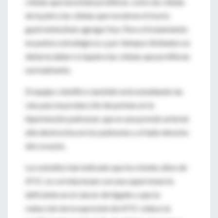
células que necesitan proliferar, como las células
de la piel y las células que recubren el tracto
gastrointestinal, agrega Huo. Pero el tratamiento
en puntos estratégicos y por tiempos limitados no
debería dañar ni siquiera las células que proliferan
normalmente.
El equipo científico también está estudiando las
vías para la producción de purinas en la
hipertensión pulmonar, que es una presión arterial
alta destructiva en los pulmones y el lado derecho
del corazón.
Los estudios han indicado que los niveles altos de
ATIC se correlacionan con una supervivencia
deficiente en el cáncer de hígado y que la
reducción de la expresión de ATIC reduce la