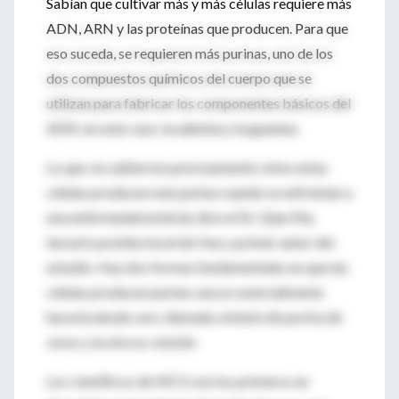
Sabían que cultivar más y más células requiere más
ADN, ARN y las proteínas que producen. Para que
eso suceda, se requieren más purinas, uno de los
dos compuestos químicos del cuerpo que se
utilizan para fabricar los componentes básicos del
ADN, en este caso, la adenina y la guanina.
Lo que
no sabían
era precisamente cómo estas
células producen más purina cuando se enfrentan a
una enfermedad arterial, dice el Dr. Qian Ma,
becario postdoctoral de Huo y primer autor del
estudio. Hay dos formas fundamentales en que las
células producen purina: una es esencialmente
hacerla desde cero, llamada
síntesis de purina de
novo
, y la otra es
reciclar
.
Los científicos de MCG son los primeros en