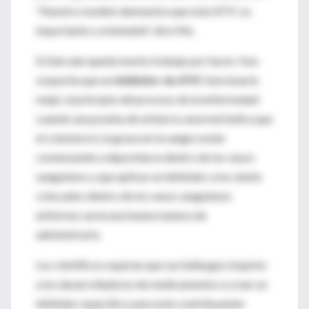
“Nuestro modelo demuestra que este ATIC es
importante y orientable”, dice Ma.
Si bien aún queda mucho trabajo por hacer, Huo
sospecha que un
inhibidor de ATIC
funcionaría
mejor al principio del proceso de la enfermedad
cuando una prueba de esfuerzo anormal indica que
el colesterol y la grasa en la sangre están
comenzando a depositarse dentro de los vasos
sanguíneos y que aplicar un inhibidor a los stents
colocados dentro de los vasos sanguíneos
enfermos sería una buena manera de
administrarlo.
Los científicos esperan que sus hallazgos inspiren
a los desarrolladores de medicamentos a crear un
inhibidor específico para este contribuyente