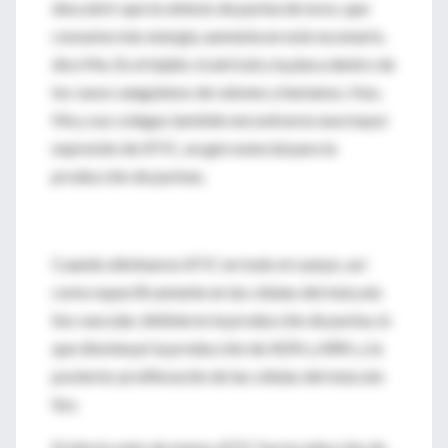
descubrir que la síntesis de purina de novo, que
consume más energía, aumenta en este escenario,
dice Ma. En el tejido cicatricial y la placa dentro de
los vasos sanguíneos de ratones y humanos, Huo,
Ma y sus colegas también encontraron una mayor
expresión de ATIC, un gen esencial para la
producción de purinas.
Cuando eliminaron ATIC en todo el cuerpo, así
como específicamente en las células del músculo
liso vascular, inhibieron la producción de purina, lo
que disminuyó la producción de ADN y ARN, y la
posterior proliferación de las células del músculo
liso.
El efecto neto de menos ATIC fue la reducción de