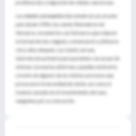
proliferación y migración de células cancerosas.
Los
stents coronarios
han estado en uso en este
país desde 1994 y los stents liberadores de
fármacos, recubiertos con fármacos que reducen
la formación de coágulos, comenzaron a utilizarse
cinco años después. Los stents son una
intervención primaria para pacientes con un par de
arterias coronarias enfermas y pueden obstruirse
a través de algunos de los mismos procesos que
provocaron la necesidad de stents, así como el
trauma causado en el revestimiento del vaso
sanguíneo por su colocación.