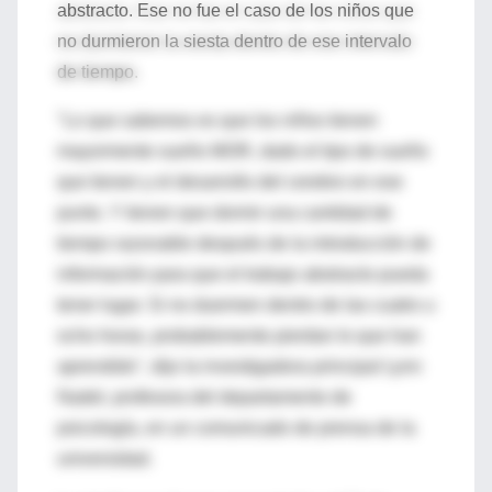
abstracto. Ese no fue el caso de los niños que
no durmieron la siesta dentro de ese intervalo
de tiempo.
"Lo que sabemos es que los niños tienen
mayormente sueño MOR, dado el tipo de sueño
que tienen y el desarrollo del cerebro en ese
punto. Y tienen que dormir una cantidad de
tiempo razonable después de la introducción de
información para que el trabajo abstracto pueda
tener lugar. Si no duermen dentro de las cuatro u
ocho horas, probablemente pierdan lo que han
aprendido", dijo la investigadora principal Lynn
Nadel, profesora del departamento de
psicología, en un comunicado de prensa de la
universidad.