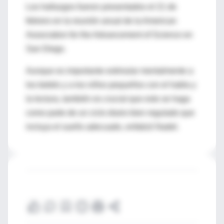
Los hallazgos fueron presentados el 21 de
febrero en la reunión anual de la American
Association for the Advancement of Science en
San Diego.
Aunque es importante estimular mentalmente a
los bebés y a los niños pequeños con el habla y
la lectura, también es crucial que esto se haga
como parte de un ciclo diario bien regulado que
incluya el sueño adecuado, enfatizó Nadel.