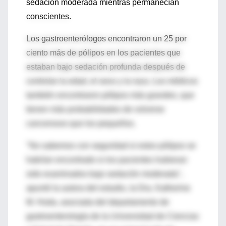
sedación moderada mientras permanecían
conscientes.
Los gastroenterólogos encontraron un 25 por
ciento más de pólipos en los pacientes que
estaban bajo sedación profunda después de
controlar la edad, el sexo y la raza. Los médicos
también encontraron pólipos más grandes, que
tienen más probabilidades de volverse
cancerosos que los pequeños.
"No sabemos con seguridad si estos pólipos se
habrían encontrado si los pacientes hubieran
sido examinados bajo sedación moderada",
apuntó la autora del estudio, la Dra. Katherine
M. Hoda, asociada del departamento de
gastroenterología de la Universidad de Ciencias