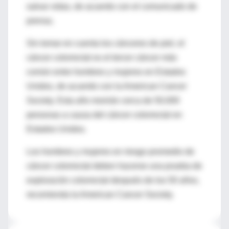
salvar vidas, de acuerdo con el comunicado de
prensa.
Sin tomar en cuenta los cánceres de piel, el
cáncer colorrectal es el tercer cáncer más
común entre hombres y mujeres en Estados
Unidos, de acuerdo con la American Cancer
Society. Esta año morirán cerca de 50,000
personas a causa del cáncer colorrectal en
Estados Unidos.
Los hombres y mujeres en riesgo promedio de
cáncer colorrectal deben hacerse una prueba de
exploración colorrectal después de los 50 años,
recomienda la American Cancer Society.