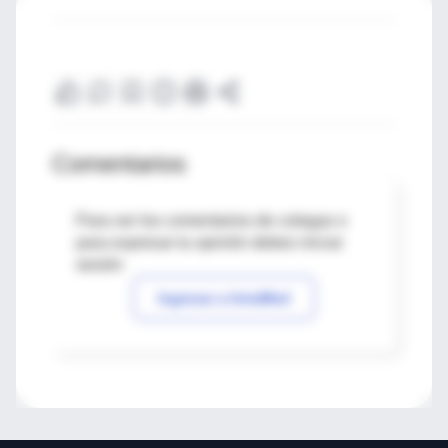
Comentarios
Para ver los comentarios de colegas o
para expresar tu opinión debes iniciar
sesión
Ingresar a IntraMed