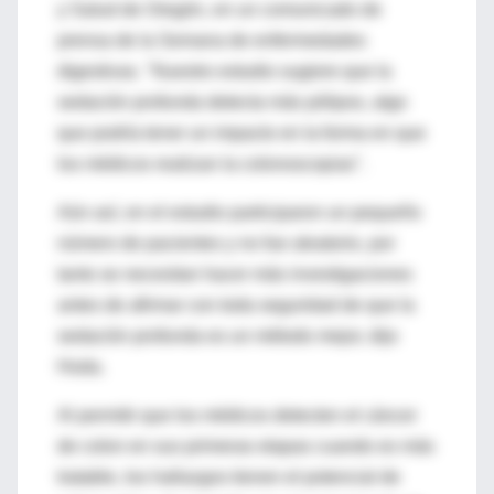
y Salud de Oregón, en un comunicado de
prensa de la Semana de enfermedades
digestivas. "Nuestro estudio sugiere que la
sedación profunda detecta más pólipos, algo
que podría tener un impacto en la forma en que
los médicos realizan la colonoscopias".
Aún así, en el estudio participaron un pequeño
número de pacientes y no fue aleatorio, por
tanto se necesitan hacer más investigaciones
antes de afirmar con toda seguridad de que la
sedación profunda es un método mejor, dijo
Hoda.
Al permitir que los médicos detecten el cáncer
de colon en sus primeras etapas cuando es más
tratable, los hallazgos tienen el potencial de