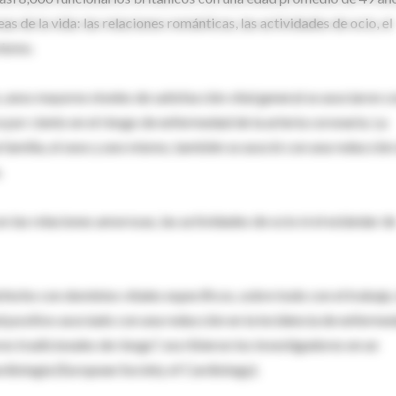
as de la vida: las relaciones románticas, las actividades de ocio, el
mismo.
 unos mayores niveles de satisfacción vital general se asociaron c
 por ciento en el riesgo de enfermedad de la arteria coronaria. La
la familia, el sexo y uno mismo, también se asoció con una reducción
.
n las relaciones amorosas, las actividades de ocio ni el estándar d
sfecho con dominios vitales específicos, sobre todo con el trabajo,
lud positivo asociado con una reducción en la incidencia de enferme
s tradicionales de riesgo", escribieron los investigadores en un
diología (European Society of Cardiology).