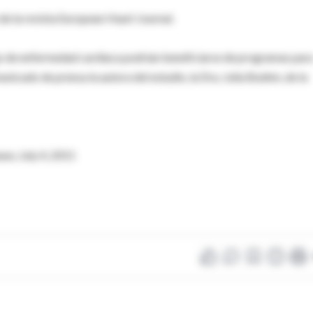
o de la revista European Heart Journal.
sgo de enfermedad cardiaca podrían beneficiarse de programas par
nicado de prensa la autora del estudio, la Dra. Julia Boehm, de la
se, July 4, 2011