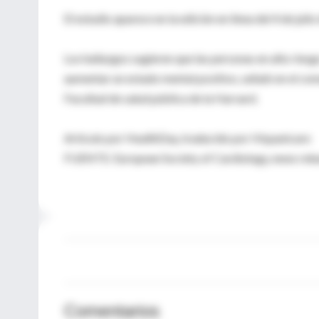
El estudio aparece en la edición en línea del 4 de juli
Los hallazgos sugieren que las personas en alto rie
aumentar un estado mental positivo, señaló en el comu
Facultad de salud pública de la Harvard.
Artículo por HealthDay, traducido por Hispanicare
FUENTE: European Society of Cardiology, news relea
Comentarios