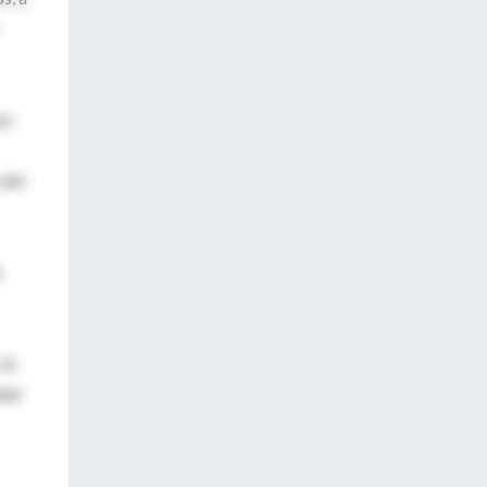
on
 del
e
 la
dad