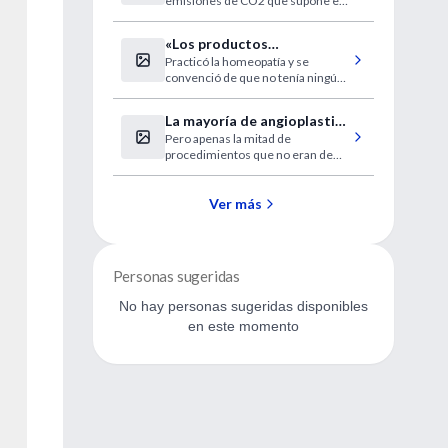
emisiones de CO2 que supone el
uso del correo, las búsquedas en
la web y la transferencia de datos
«Los productos
desde un USB.
Practicó la homeopatía y se
homeopáticos no tienen
convenció de que no tenía ningún
nada y no hacen nada»
efecto curativo. Hoy ofrece una
conferencia en San Sebastián.
La mayoría de angioplastias
Pero apenas la mitad de
de urgencia SÍ se justifican
procedimientos que no eran de
emergencia se consideraron
adecuados.
Ver más
Personas sugeridas
No hay personas sugeridas disponibles
en este momento