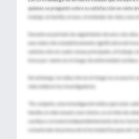
quienes se preguntó sobre su satisfacción en siete áre
trabajo, la familia, el sexo, el estándar de vida y uno 
Durante un periodo de seguimiento de unos seis años,
una reducción estadísticamente significativa de trece
satisfacción en cuatro áreas principales, el trabajo, 
trece por ciento en el riesgo de enfermedad cardiaca
Sin embargo, la reducción en el riesgo no se asoció co
vida, hallaron los investigadores.
"En conjunto, esta investigación indica que estar sati
familia, la vida sexual y uno mismo, es un bien de sa
cardiaca coronaria independientemente de los factore
comunicado de prensa de la Sociedad Europea de Car