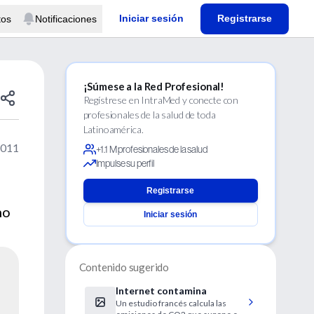
Iniciar sesión
Registrarse
tos
Notificaciones
¡Súmese a la Red Profesional!
Regístrese en IntraMed y conecte con
profesionales de la salud de toda
Latinoamérica.
2011
+1.1 M profesionales de la salud
Impulse su perfil
Registrarse
no
Iniciar sesión
Contenido sugerido
Internet contamina
Un estudio francés calcula las