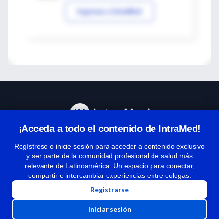
Ingresar a IntraMed
¡Acceda a todo el contenido de IntraMed!
Centro de Ayuda
Regístrese o inicie sesión para acceder a contenido exclusivo
y ser parte de la comunidad profesional de salud más
relevante de Latinoamérica. Un espacio para conectar,
Términos y condiciones
compartir e intercambiar experiencias entre colegas.
| Políticas de privacidad
Registrarse
| Todos los derechos reservados | Copyright 1997-2026
Iniciar sesión