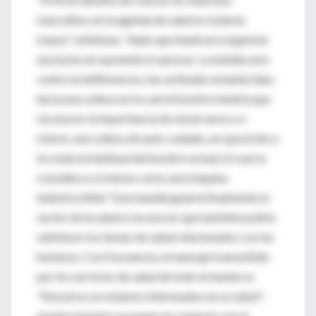
masculinos en la agenda de salud es todavía
mayor," enfatizan, "dado que implicará organizar
una lucha sin oponente ni opresor. La batalla será
contra la indiferencia y las actitudes establecidas;
hacia una cultura en la cual el hombre tendría que
reconocer la importancia de observarse a sí
mismo, una cultura de auto cuidado, en oposición a
la creencia habitual del hombre actual, el cual se
considera a sí mismo como una máquina
indestructible." Esta batalla guiaría finalmente al
sector de la salud a reconocer que también podría
satisfacer los temas de salud relacionados con los
hombres. Con frecuencia, el mensaje transmitido
por los servicios de salud de todo el mundo es
"Nosotros no estamos interesados en su salud";
muchos hombre se ponen en contacto con el