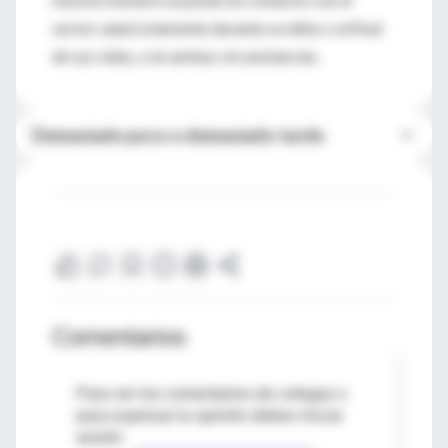
sector salud solamente durante su niñez o al final
de sus vidas, o en ambas circunstancias.
Demasiado poco o demasiado tarde
Comentarios
Para ver los comentarios de colegas o
para expresar tu opinión debes iniciar
sesión