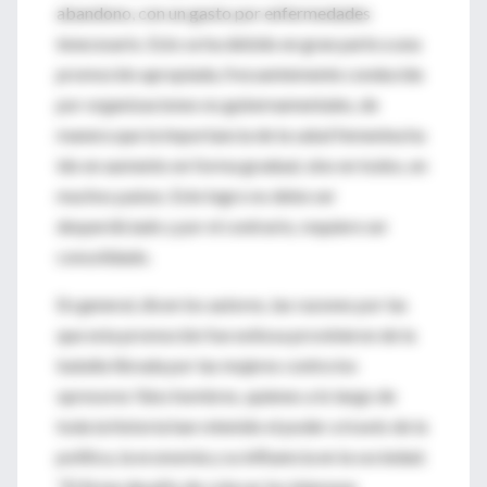
abandono, con un gasto por enfermedades
innecesario. Esto se ha debido en gran parte a una
promoción apropiada, frecuentemente conducida
por organizaciones no gubernamentales, de
manera que la importancia de la salud femenina ha
ido en aumento en forma gradual, sino en todos, en
muchos países. Este logro no debe ser
desperdiciado y por el contrario, requiere ser
consolidado.
En general, dicen los autores, las razones por las
que esta promoción fue exitosa provinieron de la
batalla librada por las mujeres contra los
opresores ¾los hombres, quienes a lo largo de
toda la historia han retenido el poder a través de la
política, la economía y su influencia en la sociedad.
"El firme desafío de colocar los intereses