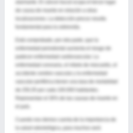
alarmante. El cáncer bucal ocupa el tercer lugar
de causa de muerte en relación a otras
localizaciones. La detección precoz resulta
fundamental para la sobrevida.
Está comprobado, por otra parte, que la
enfermedad periodontal aumenta el riesgo de
padecer enfermedad cardiovascular. La
enfermedad coronaria, el infarto de miocardio, el
accidente cerebro vascular y la enfermedad
vascular periférica tienen una tasa de mortalidad
de 250,35 por cada 100.000 habitantes.
Representan el 30% de las causas de muerte en
el país.
Cuando nos demos cuenta de la importancia de
la salud odontológica, para muchos será