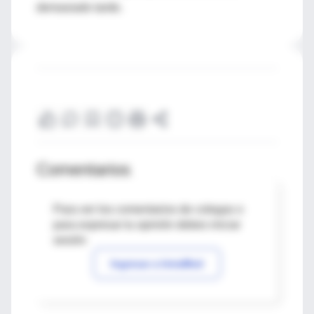
demasiado tarde.
Comentarios
Para ver los comentarios de colegas o
para expresar tu opinión debes iniciar
sesión
Ingresar a IntraMed