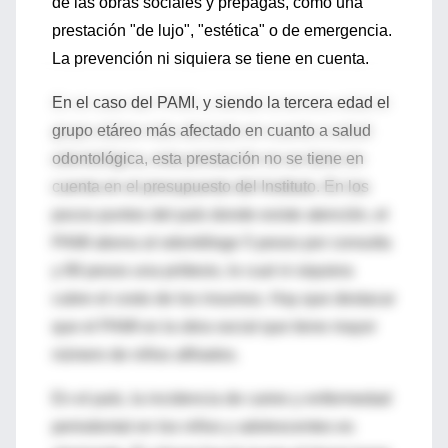
de las obras sociales y prepagas, como una
prestación "de lujo", "estética" o de emergencia.
La prevención ni siquiera se tiene en cuenta.
En el caso del PAMI, y siendo la tercera edad el
grupo etáreo más afectado en cuanto a salud
odontológica, esta prestación no se tiene en
cuenta en el presupuesto del Instituto. En los
pocos puntos del país donde existe atención, el
PAMI abona al odontólogo 5 pesos por consulta
y 89 pesos una prótesis, lo cual ni siquiera
cubre el costo de los insumos. Hay que destacar
que el PAMI es la obra social que tiene mayor
número de niños afiliados.
En el país, la incidencia de caries y enfermedad
periodontal en los niños y adolescentes es