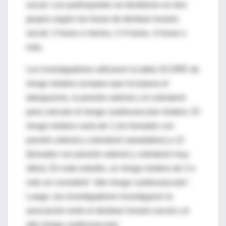
social. Los participantes se dividieron en tres
grupos según las horas de desfase horario
social: 2 horas o menos, 2-4 horas, 4 horas o
más.
Los investigadores utilizaron la tabla SCORE de
riesgo relativo europeo que incorpora el
tabaquismo, la presión arterial y el colesterol
para calcular el riesgo cardiovascular relativo. El
riesgo relativo varía de 1 (no fumador con
presión arterial y colesterol saludables) a 12
(fumador con presión arterial y colesterol muy
altos). En este estudio, un riesgo relativo de 3 o
más se consideró "alto riesgo cardiovascular".
Luego, los investigadores investigaron la
asociación entre el desfase horario social y el
alto riesgo cardiovascular.