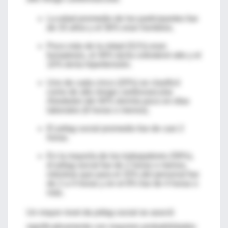
La edad promedio de los participantes fue
de 33 años y el 56% eran hombres.
Poco más de la mitad (51%) eran
fumadores, el 49% tenía colesterol alto y el
10% tenía hipertensión.
Uno de cada cinco (20%) se clasificó
como de alto riesgo cardiovascular.
Alrededor del 40% dormía poco en días
laborales (6 horas o menos).
El
jetlag social
promedio fue de casi 2
horas.
En la mayoría de los trabajadores (59%),
el jetlag social fue de 2 horas o menos,
mientras que para el 33% del personal fue
de 2 a 4 horas y en el 8% fue de 4 horas o
más.
Un mayor nivel de
jetlag social
se asoció
significativamente con mayores probabilidades