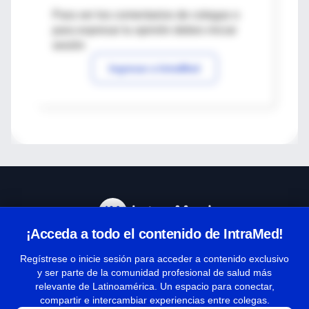
Para ver los comentarios de colegas o
para expresar tu opinión debes iniciar
sesión
Ingresar a IntraMed
¡Acceda a todo el contenido de IntraMed!
Centro de Ayuda
Regístrese o inicie sesión para acceder a contenido exclusivo
y ser parte de la comunidad profesional de salud más
relevante de Latinoamérica. Un espacio para conectar,
Términos y condiciones
compartir e intercambiar experiencias entre colegas.