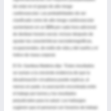
de estar en el grupo de alto riesgo
cardiovascular. Las probabilidades de ser
clasificado como de alto riesgo cardiovascular
aumentaron en un
31%
por cada hora adicional
de desfase horario social, incluso después de
ajustar las características sociodemográficas,
ocupacionales, de estilo de vida y del sueño y el
índice de masa corporal.
El Dr. Gamboa Madeira dijo: "Estos resultados
se suman a la creciente evidencia de que la
desalineación circadiana puede explicar, al
menos en parte, la asociación encontrada entre
el trabajo por turnos y los resultados
perjudiciales para la salud. Los hallazgos
sugieren que el personal con horarios de trabajo