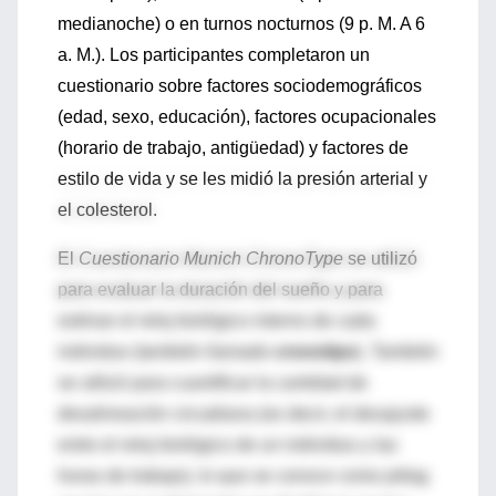
medianoche) o en turnos nocturnos (9 p. M. A 6
a. M.). Los participantes completaron un
cuestionario sobre factores sociodemográficos
(edad, sexo, educación), factores ocupacionales
(horario de trabajo, antigüedad) y factores de
estilo de vida y se les midió la presión arterial y
el colesterol.
El
Cuestionario Munich ChronoType
se utilizó
para evaluar la duración del sueño y para
estimar el reloj biológico interno de cada
individuo (también llamado
cronotipo
). También
se utilizó para cuantificar la cantidad de
desalineación circadiana (es decir, el desajuste
entre el reloj biológico de un individuo y las
horas de trabajo), lo que se conoce como jetlag