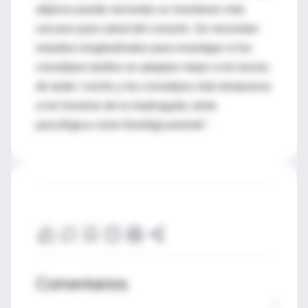
atípicos puede necesitar un monitoreo más
cercano para salud del corazón. Se necesitan
estudios longitudinales para investigar si los
cronotipos tardíos se adaptan mejor a los turnos
de tarde / noche y los cronotipos más tempranos
a los horarios de la madrugada, tanto
psicológica como fisiológicamente".
Comentarios