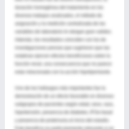
duración homogénea del tratamiento en los
diversos trabajos analizados, el método de
asignación y la medición centralizada de las
variables de laboratorio le otorgan gran validez.
Además, los resultados coinciden con los de
investigaciones previas que sugirieron que las
estatinas ejercen efectos beneficiosos sobre la
función renal, una consecuencia que no parece
estar relacionada con la acción hipolipemiante.
Uno de los hallazgos más importantes fue la
demostración de un efecto favorable en diversos
subgrupos de pacientes según edad, sexo, raza,
hipertensión, presencia de diabetes, IFGe basal
y presencia de proteinuria al inicio del estudio.
Este beneficio es particularmente relevante si se