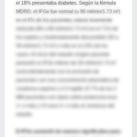
el 18% presentaba diabetes. Según la fórmula
MDRD, el IFGe fue normal (≥ 90 ml/min/1.73 m²)
en el 6% de los pacientes; estuvo levemente
reducido (60 a 89 ml/min/1.73 m²) en el 71% de
los sujetos y moderadamente descendido (30 a
59 ml/min/1.73 m²) o más en el 23% de los
casos. Al inicio del estudio ningún paciente
presentó un IFGe inferior de 30 ml/min/1.73 m²
(coincidentemente con la exclusión de
pacientes con una concentración plasmática de
creatinina superior a 2.5 mg/dl). El 7% de los 2
888 pacientes con datos sobre proteinuria tuvo
1+ o más y 1% tuvo 2+ o más al comienzo del
estudio.
El IFGe aumentó de manera significativa para