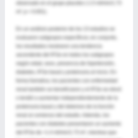
observado en el grupo placebo (-1.5 ml/min/1.73
m², p < 0.001).
En un análisis posterior de los 13 estudios se
evaluaron subgrupos específicos; en conjunto,
los resultados mostraron una tendencia
ascendente del IFGe en todos los subgrupos
según edad, sexo, presencia de hipertensión,
diabetes, IFGe basal y proteinuria al inicio. En
forma llamativa, los pacientes con enfermedad
renal también se beneficiaron y el IFGe se elevó
o tendió a aumentar independientemente de la
proteinuria basal y del deterioro de la función
renal al comienzo del estudio. Además, los
pacientes con diabetes presentaron un aumento
del IFGe de +1.4 ml/min/1.73 m², mientras que