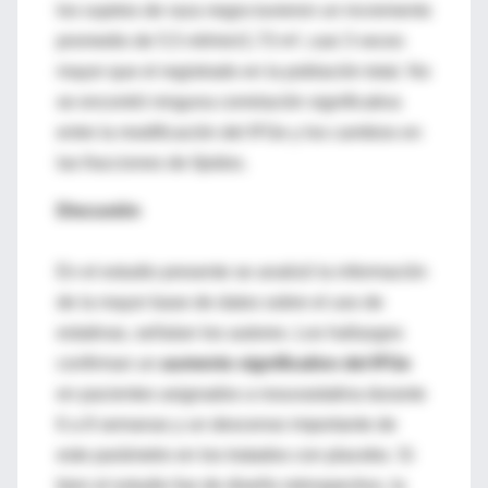
los sujetos de raza negra tuvieron un incremento
promedio de 5.5 ml/min/1.73 m², casi 3 veces
mayor que el registrado en la población total. No
se encontró ninguna correlación significativa
entre la modificación del IFGe y los cambios en
las fracciones de lípidos.
Discusión
En el estudio presente se analizó la información
de la mayor base de datos sobre el uso de
estatinas, señalan los autores. Los hallazgos
confirman un
aumento significativo del IFGe
en pacientes asignados a rosuvastatina durante
6 a 8 semanas y un descenso importante de
este parámetro en los tratados con placebo. Si
bien el estudio fue de diseño retrospectivo, la