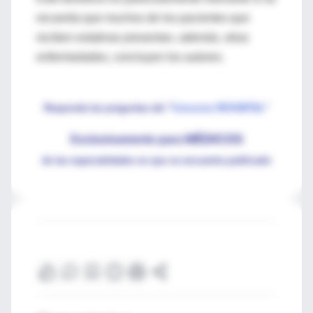
recuerda que muchos de los pacientes que
reciben estatinas presentan, además, otras
enfermedades, concluyen los autores.
Responda las preguntas del "
Concurso ROVARTAL
"
MÉDICOS
Exclusivamente para
de las especialidades en que se encuentra publicado