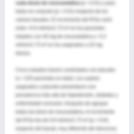
cada dosis de rosuvastatina
(p < 0.01) y para
todas en conjunto (p < 0.01) respecto de los
valores basales. El incremento del IFGe varió
entre +0.9 ml/min/1.73 m² en los pacientes
tratados con 40 mg de rosuvastatina y +3.2
ml/min/1.73 m² en los asignados a 20 mg
diarios.
Cinco estudios fueron controlados con placebo
(n = 525 pacientes en total). Los sujetos
asignados a placebo presentaron una
prevalencia más alta de hipertensión, diabetes y
enfermedad coronaria. Después de agrupar
todas las dosis de rosuvastatina, el incremento
del IFGe fue de 0.8 ml/min/1.73 m² (p < 0.04,
respecto del basal), muy diferente del descenso