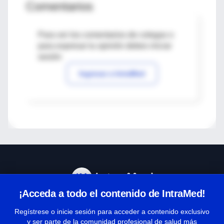
Comentarios
Para ver los comentarios de colegas o
para expresar tu opinión debes iniciar
sesión
Ingresar a IntraMed
¡Acceda a todo el contenido de IntraMed!
Centro de Ayuda
Regístrese o inicie sesión para acceder a contenido exclusivo
y ser parte de la comunidad profesional de salud más