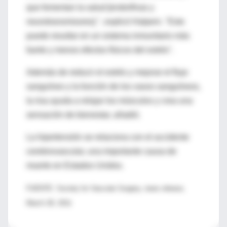
que fomentan la salud [endorfinas y
neurotransmisores] ", explicó Halpern. "Esto
puede resultar en un sistema inmunitario más
fuerte y menos efectos físicos del estrés".
Además de reducir el estrés y mejorar el flujo
sanguíneo y la función de los vasos sanguíneos,
la risa ayuda a relajar los músculos y crea una
sensación de bienestar, añadió.
La hipertensión se relaciona con el accidente
cerebrovascular, una importante causa de
muerte en Estados Unidos.
FUENTE: Society for Vascular Surgery, news release,
March 28, 2011