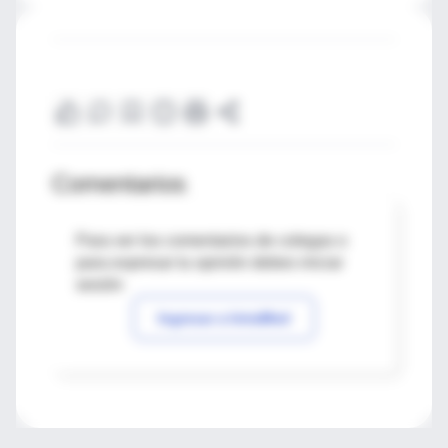
Comentarios
Para ver los comentarios de colegas o
para expresar tu opinión debes iniciar
sesión
Ingresar a IntraMed