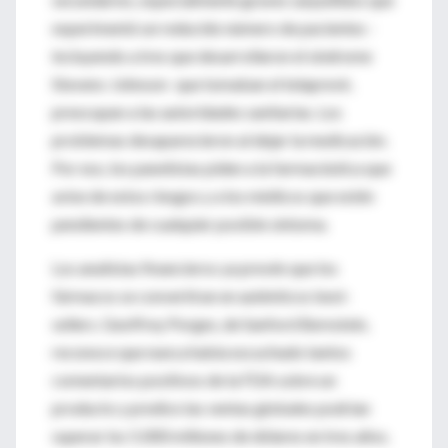
experimentó un reducido número de pacientes -
incluyendo a tres que desarrollaron el síndrome
Stevens-Johnson- que tomaban el telaprevir,
preocupan a las autoridades sanitarias. Los
problemas desaparecieron al dejar la medicación.
Por eso, los panelistas piden a la farmacéutica que
avise de estos riesgos y a los médicos que estén
pendientes de cualquier posible síntoma.
Los analistas financieros ya prevén que los
fármacos se convertiran en auténticos best-
sellers. Geoffrey Porges, de Sanford Bernstein,
reconoce que nunca había escuchado tantos
comentarios positivos de la FDA sobre un
producto y predice las ventas globales podrían
superar los 5.000 millones de dólares en tres años.