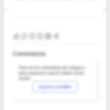
Comentarios
Para ver los comentarios de colegas o
para expresar tu opinión debes iniciar
sesión
Ingresar a IntraMed