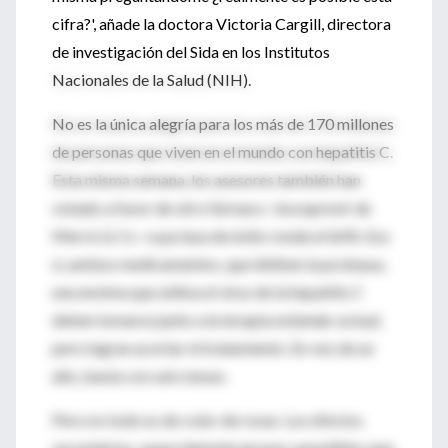
cifra?', añade la doctora Victoria Cargill, directora
de investigación del Sida en los Institutos
Nacionales de la Salud (NIH).
No es la única alegría para los más de 170 millones
de personas que viven en el mundo con hepatitis C.
Esta misma semana, los asesores también han
votado a favor de otro fármaco -boceprevir de
Merck & Co- cuya tasa de éxito ronda el 66%. Eso
sí, ambos medicamentos, que inhiben la proteasa,
una enzima que utiliza el virus de la hepatitis C
deben tomarse junto a la terapia estándar actual,
pero logran acortar el tratamiento. En vez de un
año, basta con seis meses.
Pero no todo es de color de rosas. Los efectos
secundarios, especialmente graves sarpullidos que