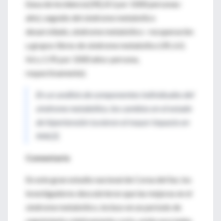
(tasa de incidencia [IR], 8.5 por 1000 personas-
año), seguido del síndrome metabólico
desarrollado, síndrome metabólico –recuperación
y grupos libres de síndrome metabólico (IR, 6.0,
4.6 y 1.95 por 1000 años-persona,
respectivamente).
En un análisis de componentes individuales del
síndrome metabólico, los cambios en el estado
de hipertensión tuvieron el mayor impacto en
MACE.
Comentario
En este gran estudio nacional de Corea del Sur, los
investigadores descubrieron que las mejoras en el
síndrome metabólico, incluso en un período de
seguimiento relativamente corto, están asociadas