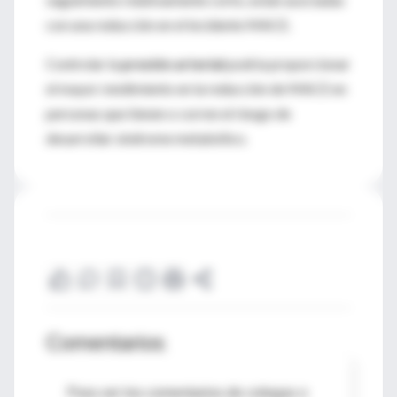
con una reducción en el incidente MACE.
Controlar la
presión arterial
podría proporcionar
el mayor rendimiento en la reducción de MACE en
personas que tienen o corren el riesgo de
desarrollar síndrome metabólico.
Comentarios
Para ver los comentarios de colegas o