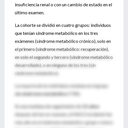
insuficiencia renal o con un cambio de estado en el
último examen.
La cohorte se dividió en cuatro grupos: individuos
que tenían síndrome metabólico en los tres
exámenes (síndrome metabólico crónico), solo en
el primero (síndrome metabólico: recuperación),
en solo el segundo y tercero (síndrome metabólico
desarrollado), o en ninguno de los tres (sin
síndrome metabólico).
La mayoría de los individuos estaban en el grupo
sin síndrome metabólico
(73%).
En una mediana de seguimiento de
3.5 años
después del tercer examen, el MACE incidente fue
más alto en el síndrome metabólico: grupo crónico