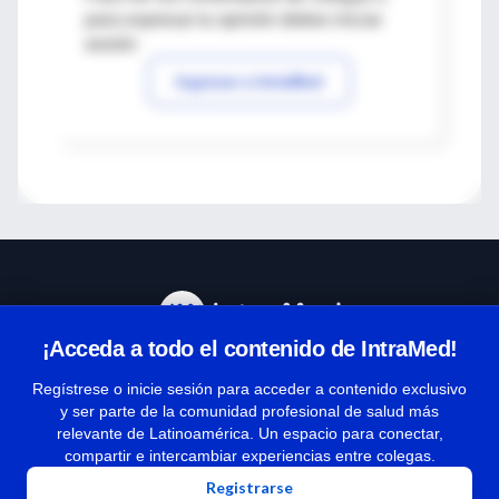
para expresar tu opinión debes iniciar
sesión
Ingresar a IntraMed
¡Acceda a todo el contenido de IntraMed!
Centro de Ayuda
Regístrese o inicie sesión para acceder a contenido exclusivo
y ser parte de la comunidad profesional de salud más
relevante de Latinoamérica. Un espacio para conectar,
Términos y condiciones
compartir e intercambiar experiencias entre colegas.
| Políticas de privacidad
Registrarse
| Todos los derechos reservados | Copyright 1997-2026