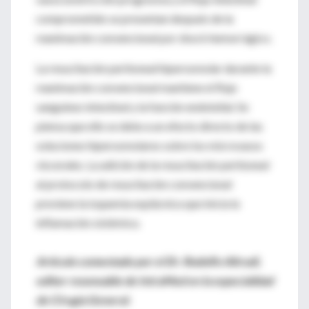
comprometido se presentan después de la
reanimación convencional por shock hemorrágico.
La resucitación peritoneal hiperosmolar durante la
reanimación convencional mantiene el flujo
sanguíneo intestinal y la función endotelial. Se
piensa que ello se debe a un efecto directo de las
soluciones hiperosmolares sobre los microvasos
viscerales. La adición de la resucitación peritoneal
al protocolo de resucitación convencional
previene la isquemia esplácnica que inicia la
inflamación sistémica.
Artículo comentado por el Dr. Rodolfo Altrudi,
editor resonsable de IntraMed en la especialidad
de Cirugía General.