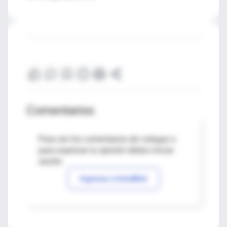
Comentarios
Para ver los comentarios de colegas o
para expresar tu opinión debes iniciar
sesión
Ingresar a IntraMed