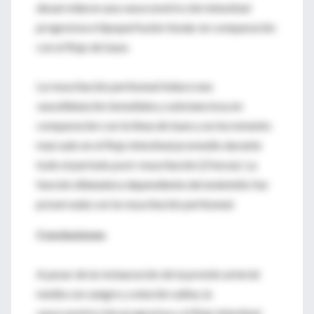
desarrollaron una vasoconstricción intestinal
progresiva e hipoperfusión tisular en comparación
con el flujo de base.
La resucitación peritoneal induce una
vasodilatación inmediata y substanciosa en
comparación con la línea de base y un incremento
marcado en el flujo intestinal promedio durante
todo el período post-resucitación (2 horas). La
función dilatadora dependiente del endotelio fue
preservada con la resucitación peritoneal.
Conclusiones
A pesar de la restauración de la presión arterial
media con sangre y solución salina, la
vasoconstricción progresiva y el flujo intestinal