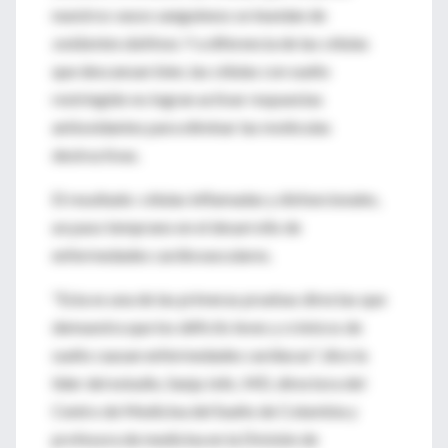
nuestros vasos sanguíneos se inundan de
oxidantes dañinos
. Y a diferencia de las células
que descansan bien, las células con sueño
restringido no logran activar respuestas
antioxidantes para eliminar las moléculas
destructivas.
El resultado: células inflamadas y disfuncionales,
un paso temprano en el desarrollo de
enfermedades cardiovasculares.
"Esta es una de las primeras pruebas directas que
demuestra que los déficits leves y crónicos de
sueño causan enfermedades cardíacas", dice la
líder del estudio, Sanja Jelic, MD, directora del
Centro de Medicina del Sueño de Columbia y
profesora de medicina en la División de