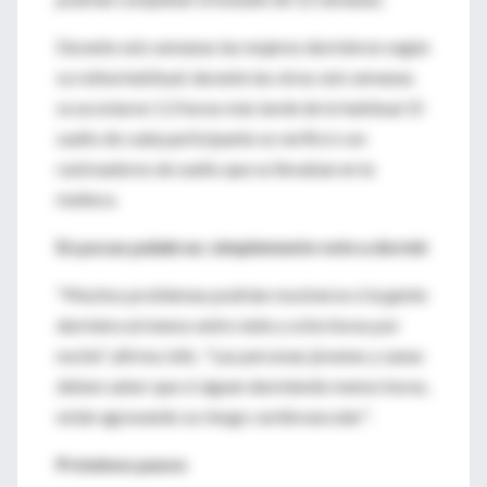
Durante seis semanas las mujeres durmieron según
su rutina habitual; durante las otras seis semanas
se acostaron 1,5 horas más tarde de lo habitual. El
sueño de cada participante se verificó con
rastreadores de sueño que se llevaban en la
muñeca.
En pocas palabras: simplemente vete a dormir
"Muchos problemas podrían resolverse si la gente
durmiera al menos entre siete y ocho horas por
noche", afirma Jelic. "Las personas jóvenes y sanas
deben saber que si siguen durmiendo menos horas,
están agravando su riesgo cardiovascular".
Próximos pasos