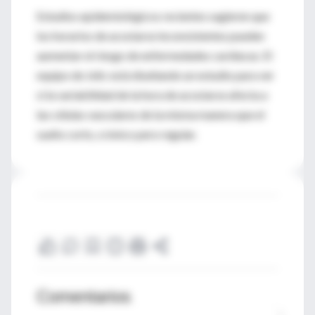
Estudios epidemiológicos recientes sugieren que
los horarios de acostarse inconsistentes pueden
aumentar el riesgo de enfermedades cardíacas. El
equipo de Jelic está diseñando un estudio para ver
si la variabilidad de la hora de acostarse afecta a
las células vasculares de la misma manera que el
sueño corto, crónico pero regular.
Comentarios