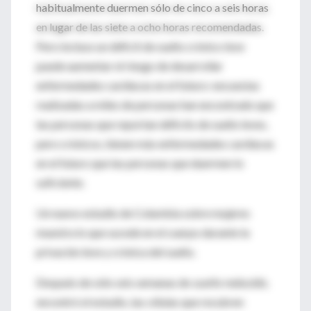
habitualmente duermen sólo de cinco a seis horas
en lugar de las siete a ocho horas recomendadas.
Pero incluso un déficit de sueño crónico leve
puede aumentar el riesgo de desarrollar
enfermedades cardíacas en el futuro: encuestas
realizadas a miles de personas han encontrado que
las personas que reportan déficits de sueño leves,
pero crónicos, tienen más enfermedades cardíacas
en el futuro que las personas que duermen lo
suficiente.
Un nuevo estudio de Columbia sobre mujeres
muestra lo que sucede en el cuerpo durante la
privación leve y crónica del sueño.
Después de sólo seis semanas de
sueño reducido
,
encontró el estudio, las células que recubren