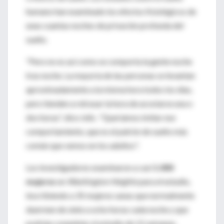
humano han examinado los efectos fisiológicos de
unas cuantas noches de privación profunda del
sueño.
"Pero no es así como se comporta la gente noche
tras noche. La mayoría de las personas se levantan
aproximadamente a la misma hora todos los días,
pero tienden a retrasar la hora de acostarse una o
dos horas", dice Jelic. "Queríamos imitar ese
comportamiento, que es el patrón de sueño más
común que vemos en los adultos".
Los investigadores examinaron a casi
1.000
mujeres
en
Washington Heights
para el estudio,
inscribiendo a 35 mujeres sanas que normalmente
duermen de siete a ocho horas cada noche y que
podrían completar el estudio de 12 semanas.