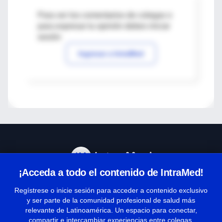
Para ver los comentarios de colegas o
para expresar tu opinión debes iniciar
sesión
Ingresar a IntraMed
¡Acceda a todo el contenido de IntraMed!
Centro de Ayuda
Regístrese o inicie sesión para acceder a contenido exclusivo
y ser parte de la comunidad profesional de salud más
relevante de Latinoamérica. Un espacio para conectar,
Términos y condiciones
compartir e intercambiar experiencias entre colegas.