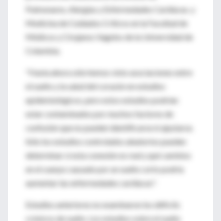
Pulmonares, Alergias y Enfermedades Cardíacas. y
Medicina de Cuidados Críticos en la Facultad de
Médicos y Cirujanos Vagelos de la Universidad de
Columbia.
"Hasta ahora sólo hemos visto asociaciones entre
el sueño y la salud del corazón en estudios
epidemiológicos, pero estos estudios podrían
estar contaminados por muchos factores de
confusión que no pueden identificarse ni ajustarse.
Sólo los estudios controlados aleatorios pueden
determinar si esta conexión es real y qué cambios
en el cuerpo causado por un sueño corto podría
aumentar las enfermedades cardíacas".
Estudios anteriores no examinaron los déficits
crónicos de sueño. Los estudios sobre el sueño