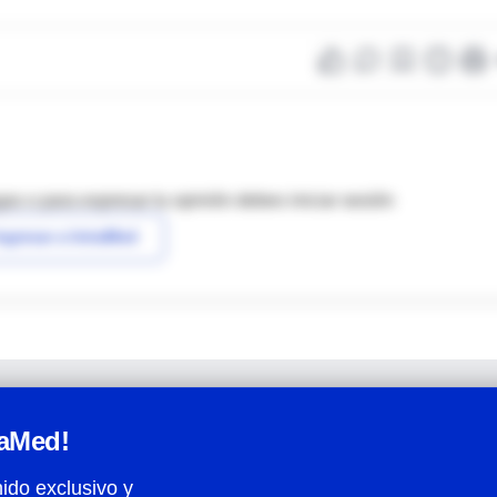
as o para expresar tu opinión debes iniciar sesión
ngresar a IntraMed
raMed!
ido exclusivo y