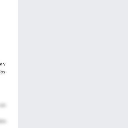
a y
los
con
etos