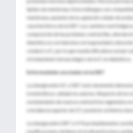
presentan miocitos hipertrofiados, fibrosis perivascu
lípidos de membrana. Estos hallazgos son compatible
membrana, aumento de la captación celular de ácidos
característicos de la DBT. Los cambios morfológicos,
composición de las proteínas contráctiles, afectan la 
diastólica se correlaciona con la gravedad y duraci
conducir a IC, por lo que resulta dificultoso actuar 
el tratamiento farmacológico de la IC en diabéticos.
Enfermedades asociadas en la DBT
La sinergia entre EC y DBT está claramente demostra
trombolíticos, señalan los autores. Respecto de los n
reclutamiento de reserva contráctil en segmentos no 
e incidencia superior de ICC posterior al infarto mio
La sinergia entre DBT e HTA probablemente constitu
modificaciones similares en la ultraestructura cardíac