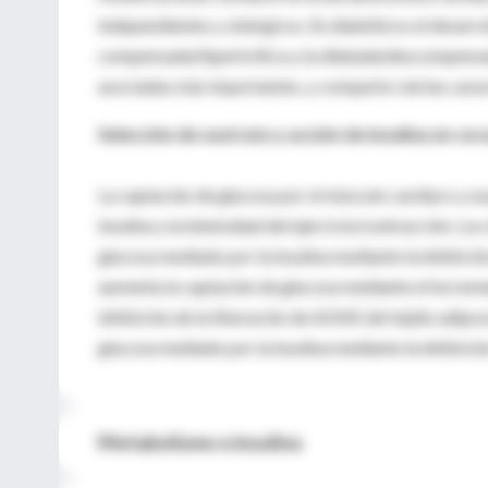
independientes y sinérgicos. En diabéticos el desarro
compensada/hipertrófica y la dilatada/descompensada
asociadas más importantes, y comparte ciertas caract
Selección de sustrato y acción de insulina en co
La captación de glucosa por el músculo cardíaco y e
insulina y la intensidad del ejercicio/contracción. L
glucosa mediado por la insulina mediante la inhibición 
aumenta la captación de glucosa mediante el increme
inhibición de la liberación de AGNE del tejido adipo
glucosa mediado por la insulina mediante la inhibición
Metabolismo e insulina