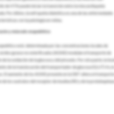
llo de HTA puede iniciar la transición entre la miocardiopatía
. Por último, la nefropatía diabética es una de las enfermedades
erísticas con la patología en retina.
razón y músculo esquelético
squelético está determinada por las concentraciones locales de
os ácidos grasos no esterificados (AGNE) modulan el transporte de
de la oxidación de la glucosa y del piruvato. Por otra parte, la insu
nto de la translocación del transportador de glucosa (GLUT) 4 y l
so. El aumento de los AGNE presente en la DBT altera el transport
 de los sustratos del receptor de insulina (RI) y de la proteinquinas