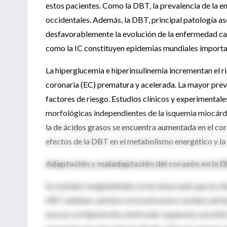
estos pacientes. Como la DBT, la prevalencia de la 
occidentales. Además, la DBT, principal patología aso
desfavorablemente la evolución de la enfermedad cardí
como la IC constituyen epidemias mundiales importa
La hiperglucemia e hiperinsulinemia incrementan el 
coronaria (EC) prematura y acelerada. La mayor prev
factores de riesgo. Estudios clínicos y experimental
morfológicas independientes de la isquemia miocárdic
la de ácidos grasos se encuentra aumentada en el cora
efectos de la DBT en el metabolismo energético y la 
Adaptación y maladaptación del corazón en la 
En estudios longitudinales se ha observado que los d
DBT exhiben cambios en la estructura cardíaca atrib
asocia con hipertrofia ventricular izquierda concént