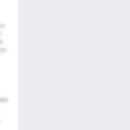
o y
d
de
s en
obal