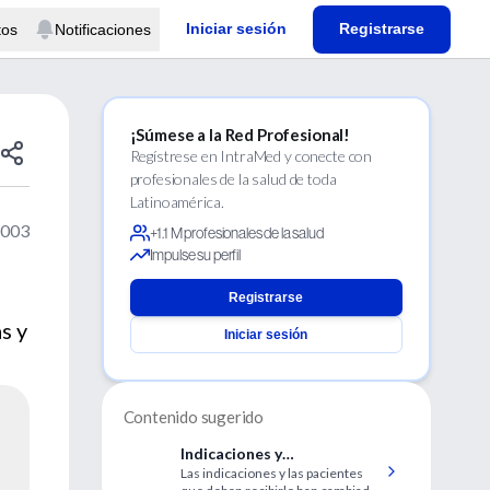
Iniciar sesión
Registrarse
tos
Notificaciones
¡Súmese a la Red Profesional!
Regístrese en IntraMed y conecte con
profesionales de la salud de toda
Latinoamérica.
2003
+1.1 M profesionales de la salud
Impulse su perfil
Registrarse
s y
Iniciar sesión
Contenido sugerido
Indicaciones y
Las indicaciones y las pacientes
contraindicaciones de la