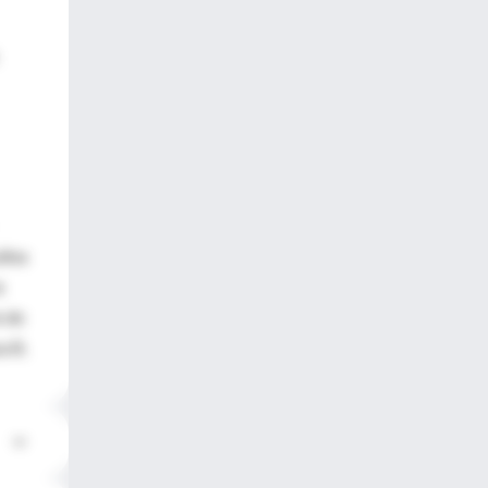
lina
a
e de
a B.