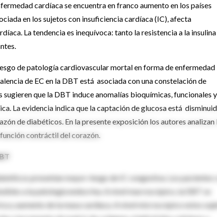
enfermedad cardíaca se encuentra en franco aumento en los países
ciada en los sujetos con insuficiencia cardíaca (IC), afecta
aca. La tendencia es inequívoca: tanto la resistencia a la insulina
ntes.
riesgo de patología cardiovascular mortal en forma de enfermedad
alencia de EC en la DBT está asociada con una constelación de
es sugieren que la DBT induce anomalías bioquímicas, funcionales y
a. La evidencia indica que la captación de glucosa está disminuid
zón de diabéticos. En la presente exposición los autores analizan 
función contráctil del corazón.
DBT
iabéticos presentan mayor riesgo de IC congestiva. Los pacientes 
uibles a la patología endocrina. A nivel macroscópico, la DBT se
rica y aumento de la masa cardíaca. A nivel microscópico estos suj