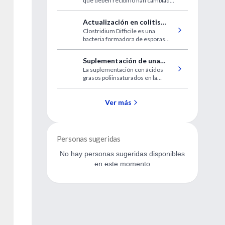
que deben recibirlo han cambiado
terapia de reemplazo
así como la dosis y el tiempo de
hormonal
uso también.
Actualización en colitis
Clostridium Difficile es una
pseudomembranosa
bacteria formadora de esporas
que causa diarrea y colitis
típicamente luego de la utilización
Suplementación de una
de antibióticos de amplio espectro.
La suplementación con ácidos
fórmula infantil con ácidos
grasos poliinsaturados en la
grasos poliinsaturados
infancia pueden disminuir la
tensión arterial años después.
Ver más
Personas sugeridas
No hay personas sugeridas disponibles
en este momento