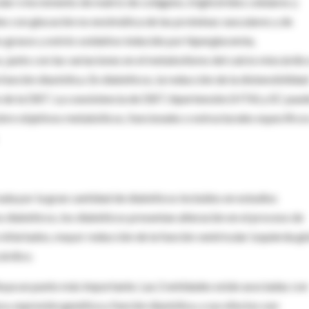
lar e incremento de matríz de colágeno, triglicéridos celulares y
s con glucación no enzimática de las proteínas vasculares y de
 grasos y estrés oxidativo inducido por hiperglucemia,
 junto con las variaciones en el metabolismo del calcio miocárdic
función diastólica. En diabéticos, la reducción de la distensibilida
ón de la DBT. La coexistencia de DBT, hipertensión (HTA) y EC pue
sobre objetivos metabólicos, funcionales o estructurales específico
da por la gran cantidad de diabéticos incluídos en estudios
o diabéticos, los diabéticos presentan alteración en el proceso de
infartados, mayor reducción de la función ventricular izquierda gl
cárdico.
ya un punto más importante. Las 2 entidades están asociadas con
a, expresión genética y función diastólica, y sus efectos son