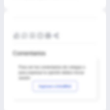
Comentarios
Para ver los comentarios de colegas o
para expresar tu opinión debes iniciar
sesión
Ingresar a IntraMed