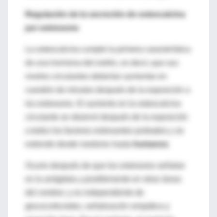
Regulación de la secreción de osteocalcina
por estresores
La osteocalcina cumple la primera característica
de una hormona del estrés, es decir, que sus
niveles circulantes deberían aumentar en
cuestión de minutos después de la exposición a
los estresores. El aumento en la osteocalcina
circulante se observó después de la exposición
a todos los factores estresantes probados y se
extiende desde roedores hasta
humanos
.
Ocurre después de que los estresores señalan
en la amígdala y posiblemente en otras áreas
del cerebro; y es independiente de
glucocorticoides, señalización simpática y