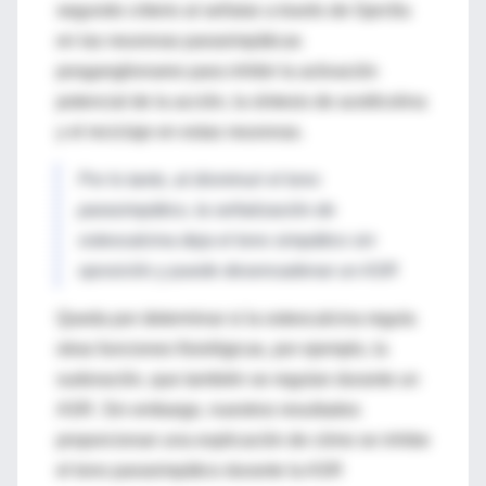
segundo criterio al señalar a través de Gprc6a
en las neuronas parasimpáticas
posganglionares para inhibir la activación
potencial de la acción, la síntesis de acetilcolina
y el reciclaje en estas neuronas.
Por lo tanto, al disminuir el tono
parasimpático, la señalización de
osteocalcina deja el tono simpático sin
oposición y puede desencadenar un ASR
Queda por determinar si la osteocalcina regula
otras funciones fisiológicas, por ejemplo, la
sudoración, que también se regulan durante un
ASR. Sin embargo, nuestros resultados
proporcionan una explicación de cómo se inhibe
el tono parasimpático durante la ASR