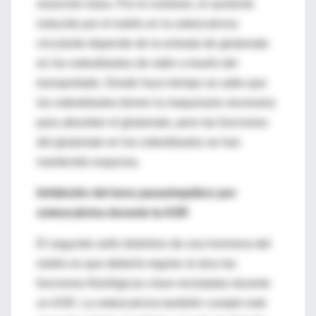
resorción ósea. Por el contrario, el aumento
inducido por el estrés en la osteocalcina
circulante depende de la entrada de glutamato
en los osteoblastos de ratón a través del
transportado. Desde hace tiempo se sabe que
los osteoblastos tienen la maquinaria necesaria
para absorber el glutamato, pero las funciones
del glutamato en los osteoblastos se han
mantenido esquivas.
Inhibición del tono parasimpático por
osteocalcina durante la ASR
El segundo sello distintivo de una hormona del
estrés es que debería regular al alza las
funciones fisiológicas clave reclutadas durante
un ASR. La osteocalcina también cumple este