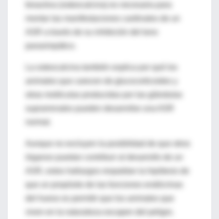
bioactiva (osteocalcina) es necesaria para
montar las manifestaciones cardinales de un
ASR a través de su inhibición del tono
parasimpático.
La osteocalcina también explica por qué los
animales que carecen de glucocorticoides y
otras moléculas producidas por las glándulas
suprarrenales pueden desarrollar una ASR
normal.
Aunque no excluyen la posibilidad de que otros
órganos puedan contribuir al desarrollo de un
ASR, estos hallazgos respaldan la hipótesis de
que un propósito de las funciones endócrinas
del hueso es permitir que los animales que
viven en la naturaleza escapen del peligro.