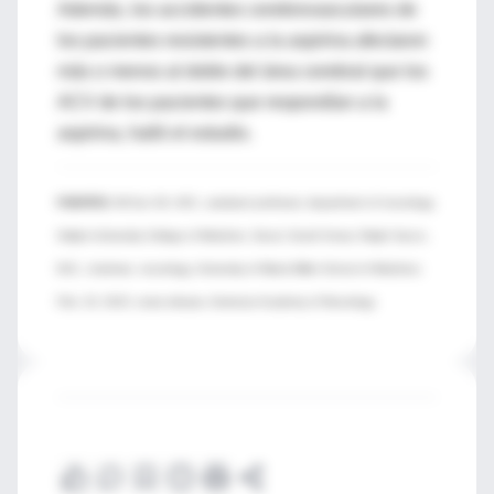
Además, los accidentes cerebrovasculares de
los pacientes resistentes a la aspirina afectaron
más o menos al doble del área cerebral que los
ACV de los pacientes que respondían a la
aspirina, halló el estudio.
FUENTES:
Mi Sun Oh, M.D., assistant professor, department of neurology,
Hallym University College of Medicine, Seoul, South Korea; Ralph Sacco,
M.D., chairman, neurology, University of Miami Miller School of Medicine;
Feb. 23, 2015, news release, American Academy of Neurology