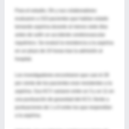
Para el estudio, Oh y sus colaboradores
evaluaron a 310 pacientes que habían estado
tomando aspirina durante al menos siete días
antes de sufrir un accidente cerebrovascular
isquémico. Se evaluó la resistencia a la aspirina
en un plazo de 24 horas tras la admisión al
hospital.
Los investigadores encontraron que casi el 28
por ciento de los pacientes eran resistentes a la
aspirina. Sus ACV variaron entre un 3 y un 11 en
una puntuación de gravedad del ACV, frente a
puntuaciones de 1 a 6 entre los que respondían
a la aspirina.