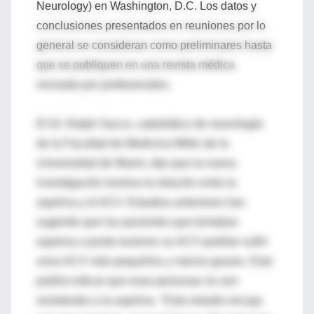
Neurology) en Washington, D.C. Los datos y
conclusiones presentados en reuniones por lo
general se consideran como preliminares hasta
que se publiquen en una revista médica
revisada por profesionales.
El Dr. Ralph Sacco, catedrático de neurología
de la Facultad de Medicina Miller de la
Universidad de Miami, dijo que la nueva
investigación ilumina la relación entre la
aspirina y el ACV. Estudios anteriores han
sugerido que los pacientes que tomaban
aspirina cuando tuvieron su ACV podrían sufrir
unos ACV más pequeños y menos graves. Esto
podría indicar que esas personas no son
resistentes a la aspirina. "Este estudio encaja