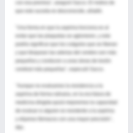
con esa premisa", aseguró Sacco. El motivo de
que esto suceda es desconocido, añadió.
"Una forma en que la aspirina funciona es al
evitar que las plaquetas se aglomeren, y esto
podría significar que los coágulos que se liberan
y que bloquean las arterias del cerebro son más
pequeños y conducen a unas áreas de lesión
cerebral más pequeñas", especuló Sacco.
"Aunque no evaluamos la resistencia a la
aspirina de forma rutinaria, en la era futura de
medicina dirigida quizá mejoremos la capacidad
de evaluar si alguien es resistente a la aspirina
y elijamos fármacos con una mayor precisión",
dijo.