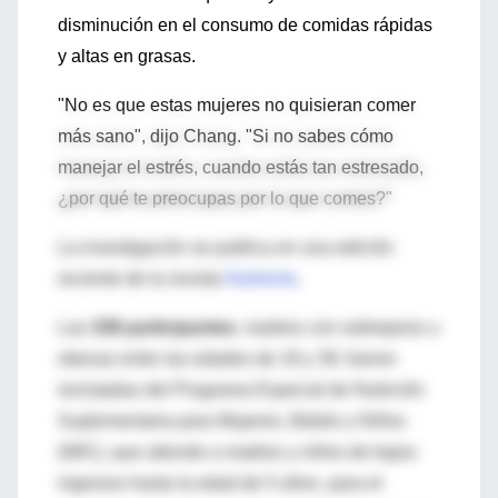
disminución en el consumo de comidas rápidas
y altas en grasas.
"No es que estas mujeres no quisieran comer
más sano", dijo Chang. "Si no sabes cómo
manejar el estrés, cuando estás tan estresado,
¿por qué te preocupas por lo que comes?"
La investigación se publica en una edición
reciente de la revista
Nutrients
.
Las
338 participantes
, madres con sobrepeso u
obesas entre las edades de 18 y 39, fueron
reclutadas del Programa Especial de Nutrición
Suplementaria para Mujeres, Bebés y Niños
(WIC), que atiende a madres y niños de bajos
ingresos hasta la edad de 5 años. para el