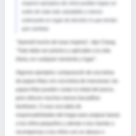
mujeres ejemplos de cómo podían lograr un
estilo de vida más saludable y menos
estresante en lugar de decirles lo que tenían
que cambiar.
"Aprendí mucho de esas mujeres", dijo Chang.
"Todo debe ser práctico y aplicable a la vida
diaria, en cualquier momento y lugar".
Algunos ejemplos: comparación de una bolsa
de papas fritas con una bolsa de manzanas: las
papas fritas pueden costar la mitad del precio,
pero ofrecen muchos menos bocadillos
familiares. O usar una tabla de
responsabilidades del hogar para asignar tareas
a los niños pequeños y alentar a las mamás a
recompensar a los niños con un abrazo o