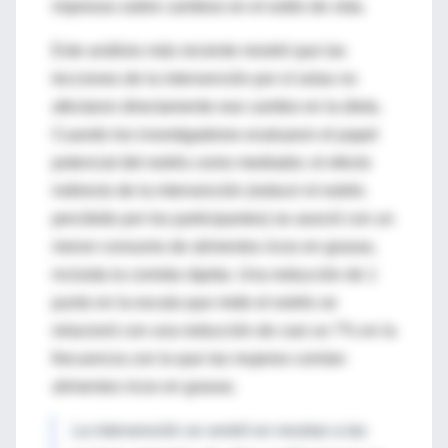
impresos sobre cambios en el estilo de vida.
Este análisis más reciente mostró que las
lecciones de la intervención por sí solas no
afectaron directamente ese cambio en la dieta.
Cuando los investigadores evaluaron el papel
potencial del estrés como mediador, el efecto
indirecto de la intervención (reducir el estrés
percibido por los participantes) se asoció con un
menor consumo de alimentos ricos en grasas,
incluida la comida rápida. Una reducción de 1
punto en la escala que mide el estrés se
relacionó con una reducción de casi un 7% en la
frecuencia con la que las mujeres comían
alimentos ricos en grasas.
La intervención se centró en mostrar a las