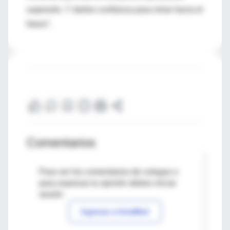
superarlo. Y darles confianza para mirar hacia el
futuro".
Comentarios
Para ver los comentarios de colegas o
para expresar tu opinión debes iniciar
sesión
Ingresar a IntraMed