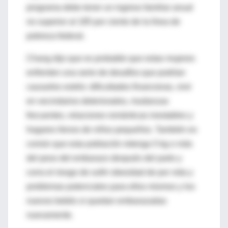
programa debe tener un ingreso familiar anual
no superior al 185 por ciento de la línea de
pobreza federal.
Chang dijo que es probable que estas mujeres
enfrenten una serie de desafíos que podrían
causarles estrés: dificultades financieras, vivir
en vecindarios deteriorados, mudanzas
frecuentes, relaciones románticas inestables y
hogares llenos de niños pequeños. También es
común que esta población retenga 5 kg o más
del peso del embarazo después del parto y
corra el riesgo de sufrir obesidad de por vida y
problemas potenciales para ellos mismos y los
nuevos bebés si quedan embarazadas
nuevamente.