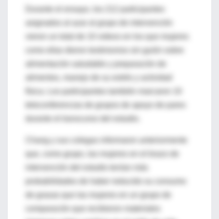
Durante el ensayo, los 212 participantes
asignados al azar al grupo de intervención
vieron un total de 10 videos en los que mujeres
como ellas dieron testimonios sin guión sobre
alimentación saludable y preparación de
alimentos, manejo de su estrés y actividad
física. Los participantes también marcaron 10
teleconferencias de grupos de apoyo de pares
durante el transcurso del estudio.
Chang y sus colegas informaron anteriormente
que, como grupo, las mujeres en el brazo de
intervención del estudio tenían más
probabilidades de haber reducido su consumo
de grasas que las mujeres en un grupo de
comparación que recibieron materiales