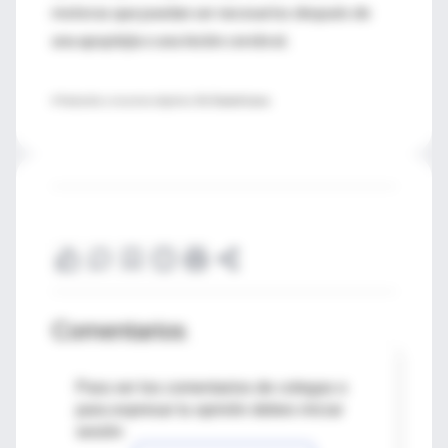
motoras que puedan ser necesarios después de
una apoplejía o una lesión cerebral.
♦ Tradución y resumen objetivo:
Dr. Daniel Luna
Comentarios
Para ver los comentarios de colegas o
para expresar tu opinión debes iniciar
sesión