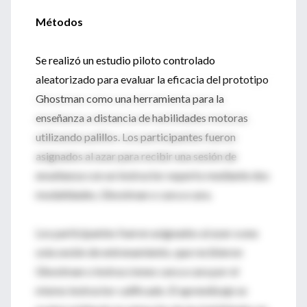
Métodos
Se realizó un estudio piloto controlado
aleatorizado para evaluar la eficacia del prototipo
Ghostman como una herramienta para la
enseñanza a distancia de habilidades motoras
utilizando palillos. Los participantes fueron
asignados al azar para recibir una sesión de
enseñanza con un instructor experto mediante dos
modalidades, Ghostman o cara a cara.
Los participantes fueron asignados al azar a una
sola sesión de entrenamiento, que recibieron
Ghostman o instrucciones cara a cara por el
mismo instructor calificado. El aprendizaje se