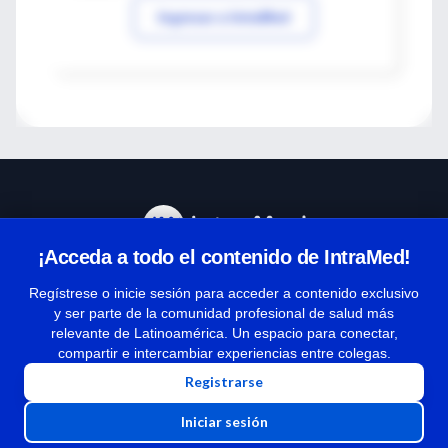
Ingresar a IntraMed
¡Acceda a todo el contenido de IntraMed!
Centro de Ayuda
Regístrese o inicie sesión para acceder a contenido exclusivo
y ser parte de la comunidad profesional de salud más
relevante de Latinoamérica. Un espacio para conectar,
Términos y condiciones
compartir e intercambiar experiencias entre colegas.
| Políticas de privacidad
Registrarse
| Todos los derechos reservados | Copyright 1997-2026
Iniciar sesión