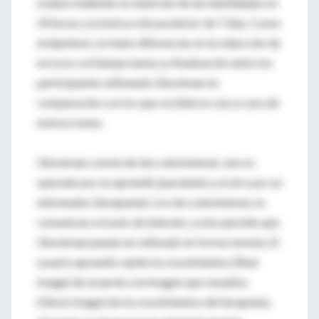
evaluó midiendo la retención de las habilidades en
24 horas y la instrucción posterior de 7 días. Como
la hipótesis, no hubo diferencias en la reducción de
errores o el tiempo hasta su finalización entre los
participantes utilizando Ghostman en
comparación con los que recibieron cara a cara de
instrucciones.
Ghostman consta de dos subsistemas: uno es
operado por un aprendiz (paciente) y el otro por un
entrenador (terapeuta). Los dos subsistemas se
comunican a través de internet, y esto permite que
Ghostman pueda ser utilizado en forma remota. El
usuario aprendiz repite los movimientos (Real
image) de acuerdo a la imagen que visualiza
(Ghost image) de los movimientos del terapeuta,