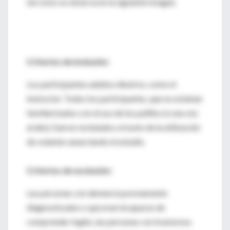
tal como se observa en la siguiente imagen.
Criterios de inclusión:
Los participantes adultos diestros, como el
instructor. Todos los participantes, que no estaban
familiarizados con el uso de los palillos (≤ una vez
al año), fueron reclutados a través de la utilización
de volantes anunciando el estudio.
Criterios de exclusión:
Las personas con demencia previamente
diagnosticados o que eran incapaces de
comprender Inglés, las personas con trastornos