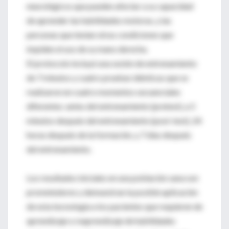
neurológicos que pueden afectar a su capacidad
de aprender las habilidades motoras, y las
personas que tenían otras condiciones que
impiden el uso de su mano derecha.
El protocolo incluyó una sesión de entrenamiento
de 7 minutos y cuatro pruebas idénticas que se
realizaron en cuatro momentos secuenciales
diferentes: antes del entrenamiento (pretest), a 5
minutos después del entrenamiento (post-test), 24
horas después de la formación, y 7 días después
del entrenamiento.
Los resultados iniciales en una población sana son
prometedores y demuestran la posible aplicación
de esta tecnología a los pacientes que requieren de
aprendizaje o reaprendizaje de habilidades