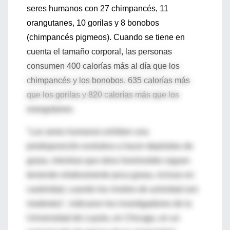
seres humanos con 27 chimpancés, 11
orangutanes, 10 gorilas y 8 bonobos
(chimpancés pigmeos). Cuando se tiene en
cuenta el tamaño corporal, las personas
consumen 400 calorías más al día que los
chimpancés y los bonobos, 635 calorías más
que los gorilas y 820 calorías más que los
orangutanes.
"Los seres humanos exhiben una
predisposición evolutiva a hacer depósitos de
grasa, mientras que otros hominoides siguen
teniendo relativamente poca grasa, incluso en
cautividad, cuando los niveles de actividad son
modestos", indicaron los investigadores de la
Universidad de Loyola, en Chicago, en un