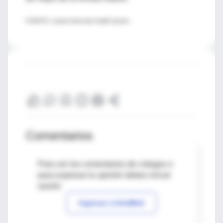
FUENTE: Loyola University Health System
Comentarios
Para ver los comentarios de colegas o
para expresar tu opinión debes iniciar
sesión
Ingresar a IntraMed