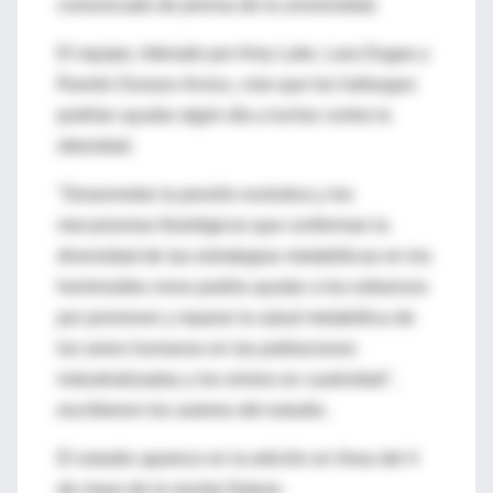
comunicado de prensa de la universidad.
El equipo, liderado por Amy Luke, Lara Dugas y
Ramón Durazo-Arvizu, cree que los hallazgos
podrían ayudar algún día a luchar contra la
obesidad.
"Desenredar la presión evolutiva y los
mecanismos fisiológicos que conforman la
diversidad de las estrategias metabólicas en los
hominoides vivos podría ayudar a los esfuerzos
por promover y reparar la salud metabólica de
los seres humanos en las poblaciones
industrializadas y los simios en cautividad",
escribieron los autores del estudio.
El estudio aparece en la edición en línea del 4
de mayo de la revista Nature.