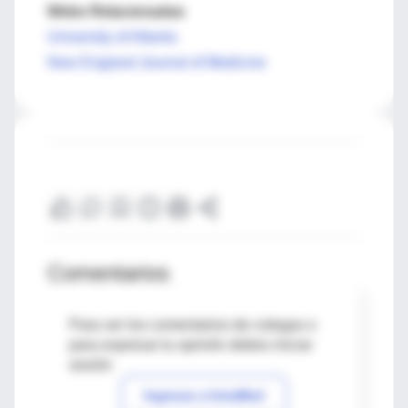
Webs Relacionadas
University of Alberta
New England Journal of Medicine
Comentarios
Para ver los comentarios de colegas o
para expresar tu opinión debes iniciar
sesión
Ingresar a IntraMed