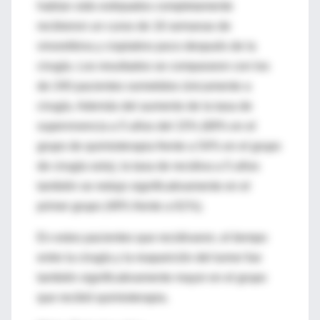
habían sido extirpados completamente
recibieron un curso de 16 semanas de
vinorelbina y cisplatino poco después de la
cirugía. Los resultados se compararon con los
de 240 pacientes sometidos únicamente a
cirugía. Además del aumento de la tasa de
supervivencia a 5 años del 15% (69% en el
grupo de quimioterapia frente a 54% en el grupo
de cirugía sola), la tasa de recidiva a 5 años
también se redujo significativamente en el
primer grupo (49% frente a 61%).
En estos pacientes que recidivaron, el tiempo
entre la cirugía y la reaparición del tumor fue
también significativamente mayor en el grupo
que recibió quimioterapia.