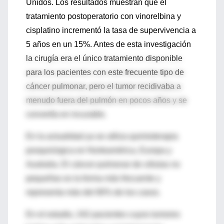
Unidos. Los resultados muestran que el
tratamiento postoperatorio con vinorelbina y
cisplatino incrementó la tasa de supervivencia a
5 años en un 15%. Antes de esta investigación
la cirugía era el único tratamiento disponible
para los pacientes con este frecuente tipo de
cáncer pulmonar, pero el tumor recidivaba a
menudo fuera del pulmón en pocos años y se
convertía en incurable.
En la actualidad ya se utiliza quimioterapia
posquirúrgica en Norteamérica, Europa y
Australia. El cáncer pulmonar de células no
pequeñas es la forma más frecuente y
representa más del 80% de los casos.
En el estudio, 242 pacientes cuyos tumores