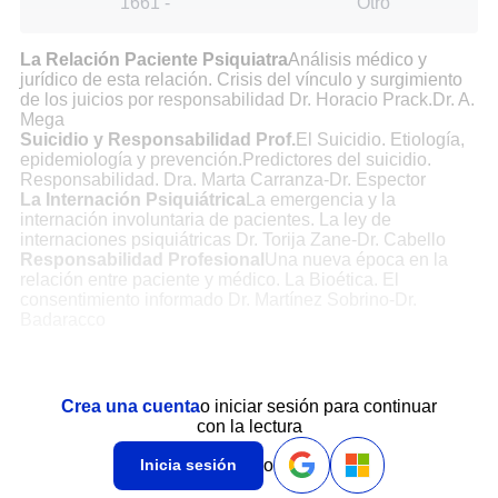
1661
-
Otro
La Relación Paciente Psiquiatra
Análisis médico y
jurídico de esta relación. Crisis del vínculo y surgimiento
de los juicios por responsabilidad Dr. Horacio Prack.Dr. A.
Mega
Suicidio y Responsabilidad Prof.
El Suicidio. Etiología,
epidemiología y prevención.Predictores del suicidio.
Responsabilidad. Dra. Marta Carranza-Dr. Espector
La Internación Psiquiátrica
La emergencia y la
internación involuntaria de pacientes. La ley de
internaciones psiquiátricas Dr. Torija Zane-Dr. Cabello
Responsabilidad Profesional
Una nueva época en la
relación entre paciente y médico. La Bioética. El
consentimiento informado Dr. Martínez Sobrino-Dr.
Badaracco
Crea una cuenta
o iniciar sesión para continuar
con la lectura
o
Inicia sesión