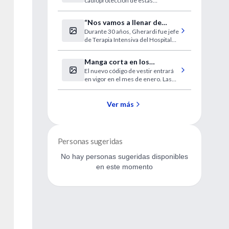
cadioprotección de estas
la terapia hormonal
hormonas.
“Nos vamos a llenar de
Durante 30 años, Gherardi fue jefe
enfermos en estado
de Terapia Intensiva del Hospital
vegetativo”
de Clínicas.
Manga corta en los
El nuevo código de vestir entrará
hospitales ingleses
en vigor en el mes de enero. Las
enfermeras realizarán cuatro
informes al año sobre la higiene de
los hospitales.
Ver más
Personas sugeridas
No hay personas sugeridas disponibles
en este momento