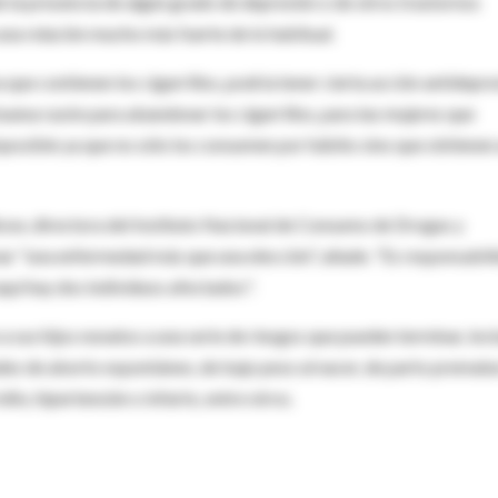
e la presencia de algún grado de depresión o de otros trastornos
na relación mucho más fuerte de lo habitual.
a que contienen los cigarrillos, podría tener cierta acción antidepre
uena razón para abandonar los cigarrillos, para las mujeres que
mposible ya que no sólo los consumen por hábito sino que obtienen
kow, directora del Instituto Nacional de Consumo de Drogas y
mar "una enfermedad más que una elección", añade. "Es responsabil
quí hay dos individuos afectados".
us hijos nonatos a una serie de riesgos que pueden terminar, incl
dades de aborto espontáneo, de bajo peso al nacer, de parto prematu
ño, hipertensión o infarto, entre otros.