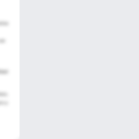
siva
 un
idad
uso,
ro y