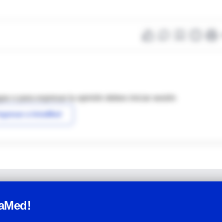
as o para expresar tu opinión debes iniciar sesión
ngresar a IntraMed
raMed!