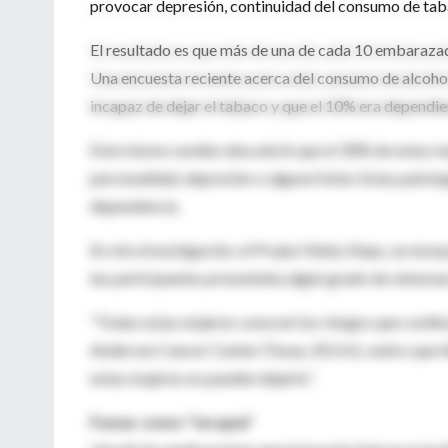
provocar depresión, continuidad del consumo de taba
El resultado es que más de una de cada 10 embaraza
Una encuesta reciente acerca del consumo de alcohol 
incapaz de dejar el tabaco y que el 10% era dependien
Este mismo sondeo descubrió que el 30% de estas mu
personalidad, depresión o alguna fobia. Estas patol
dependencia.
En otra investigación, el Project Baby Steps, un ens
las participantes presentaba algún grado de síntoma
"Todas estas mujeres conocen los riesgos que conlleva
Anderson Cancer Center (Texas, EEUU), centro que l
estas mujeres no pueden dejarlo".
Fumar como "terapia"