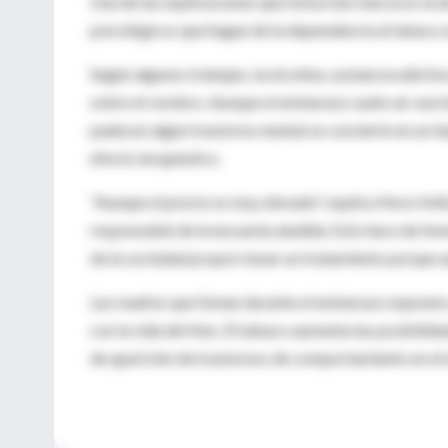
Una de las explicaciones que toma más fuerza es la d
psicológicos que hagan de la dependencia al tabaco u
Según algunos trabajos, la nicotina, sustancia adictiv
sobre el cerebro. Aunque el embarazo suele ser una b
padecen algún trastorno mental se convierte en un i
efecto terapéutico.
"Aunque el precio es muy elevado", explica Nora Vol
responsable de la encuesta aludida. Esto hace de fu
de la sociedad proporcionar un tratamiento porque a
Las madres que fuman durante el embarazo exponen a s
con la vida del feto. El tabaco aumenta las posibili
de aparición de trastornos de comportamiento en el ni