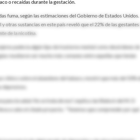
co o recaídas durante la gestación.
das fuma, según las estimaciones del Gobierno de Estados Unidos.
y otras sustancias en este país reveló que el 22% de las gestantes
te de la nicotina.
jeres padecía algún tipo de trastorno mental como desórdenes d
ogías resultaron ser mucho más comunes entre aquellas que tenían
ayo clínico sobre el abandono del tabaco, mostró que más del 50% 
s depresivos.
 para la salud. No se trata de eso", explica Jan Blalock del M. D
leva a cabo el citado proyecto. "Tenemos que comprender por qué