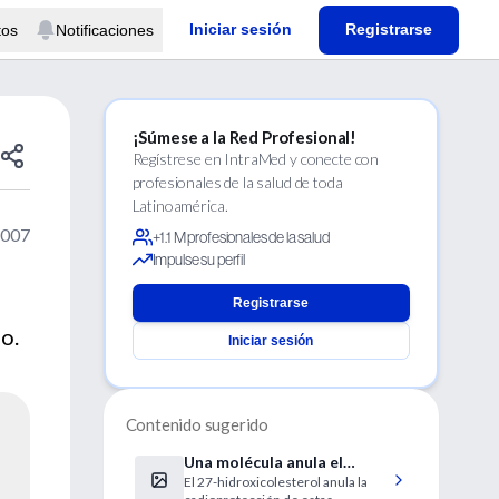
Iniciar sesión
Registrarse
tos
Notificaciones
¡Súmese a la Red Profesional!
Regístrese en IntraMed y conecte con
profesionales de la salud de toda
Latinoamérica.
2007
+1.1 M profesionales de la salud
Impulse su perfil
Registrarse
o.
Iniciar sesión
Contenido sugerido
Una molécula anula el
El 27-hidroxicolesterol anula la
efecto cardioprotector de