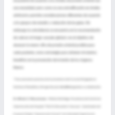
al paciente de acuerdo a los niveles de presión arterial sea
una necesidad, pero como es una estratificación en niveles
arbitrarios permite consideraciones diferentes de acuerdo
a los grupos de estudio y redacción de las guías. Sin
embargo la coincidencia se encuentra en la recomendación
de valorar el riesgo vascular global y en el objetivo de
alcanzar la menor cifra de presión arterial posible para
cada paciente, como estrategia para obtener el máximo
beneficio en la prevención de la lesión de los órganos
blanco.
* Este comentario proviene de los directores del Curso de Postgrado en
Sindrome Metabólico y Riesgo Vascular,
IntraMed
agradece su colaboración.
Dr. Alfredo O. Wassermann
:
Médico Nefrólogo; Presidente del Comité de
Hipertensión del Hospital "Prof. Dr. Bernardo A. Houssay"; Coordinador del
Grupo de Trabajo "Hipertensión Arterial" de la Sociedad Argentina de