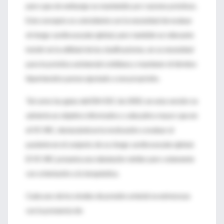
pero que sin embargo es mantenido por razones prácticas.
Este concepto es coincidente con la necesidad de evaluar
el riesgo cardiovascular global, pero también es relevante
insistir en la utilidad de las clasificaciones, en su necesidad
para la práctica asistencial cotidiana y mantener el término
hipertensión parece ajustado a ese propósito.
Tal como las guías del ESH-ESC de 2003, en esta versión se
advierte un objetivo informativo y educativo mayor que en
el VII JNC, destacándose la motivación a evaluar al
paciente en el conjunto de su riesgo cardiovascular global.
El VII JNC presenta una tabulación similar pero solamente
con orientación a la terapéutica.
Cada uno de los niveles de presión arterial se entrecruza
con la presencia de: