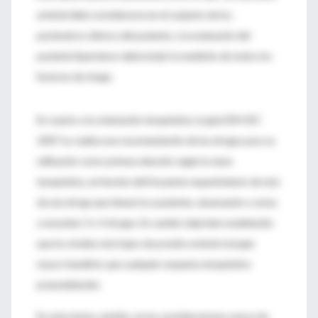
arterial debe considerarse en el conjunto de los
parámetros clínicos del paciente, y la evaluación del
paciente hipertenso debe incluir la medición de todos los
factores de riesgo.
En cuanto a la orientación terapéutica, la guía ESH-ESC
2007 no realiza una recomendación de las drogas para su
utilización como primera elección según la clase
terapéutica, en función del frecuente requerimiento de más
de una droga que tienen los pacientes, alcanzando a veces
a necesitar 3 o 4 drogas. En cambio deja bien establecido
que los niveles más bajos de presión arterial otorgan
mayor beneficio que cualquier esquema terapéutico
preestablecido.
En este mismo sentido, en las consideraciones acerca de