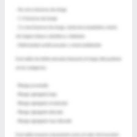
· Sin otros factores de riesgo
· 1-2 factores de riesgo
· 3 o más factores de riesgo, síndrome metabólico, lesión
de órgano blanco subclínica o diabetes
· Enfermedad cardiovascular o renal establecida
Esta tabla de doble entrada interpola el riesgo del paciente
en las categorías:
· Riesgo promedio
· Riesgo agregado bajo
· Riesgo agregado moderado
· Riesgo agregado elevado
· Riesgo agregado muy elevado
Esta tabla muestra claramente como el valor de la presión