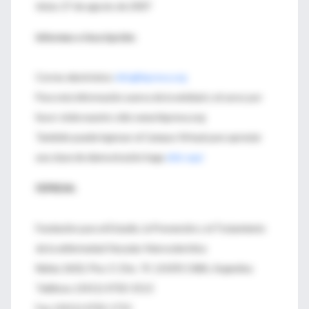
Inicia: 27 de agosto de 2007
Informes e Inscripción:
Correo electrónico:
info@fepreva.org
Para más información acerca de la entidad y el curso por
favor visite nuestro sitio www.fepreva.org
También puede ingresar al Campus Virtual para apreciar
una clase de demostración haga
click aquí
FEPREVA:
Fundación para el Estudio, la Prevención y el Tratamiento
de la enfermedad Vascular Aterosclerótica
Núñez 2602, Piso 1º, Dto. “A”, (1429) CABA, Argentina
Teléfono: (5411) 4703-3513
Fax: (5411) 4702-1755