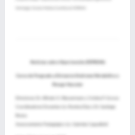
Nefrología; Director Médico-Científico de FEPREVA
Noticias sobre Hipertensión (FEPREVA)
Curso de Posgrado a Distancia Síndrome Metabólico y
Riesgo Vascular
Directores: Dr. Alfredo O. Wassermann y Cristina P. Grosso
Coordinadores Docentes: Lic. Romina Díaz y Dr. Santiago
Rivera
Asesoramiento Pedagógico: Lic. Gabriela Cappelletti