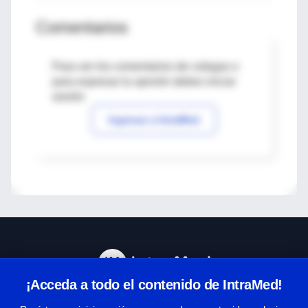
Comentarios
Para ver los comentarios de colegas o
para expresar tu opinión debes iniciar
sesión
Ingresar a IntraMed
¡Acceda a todo el contenido de IntraMed!
Centro de Ayuda