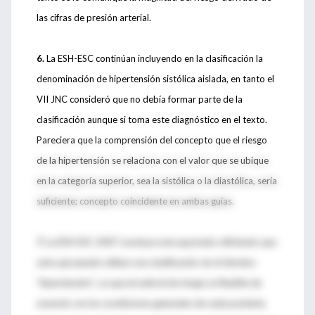
las cifras de presión arterial.
6.
La ESH-ESC continúan incluyendo en la clasificación la
denominación de hipertensión sistólica aislada, en tanto el
VII JNC consideró que no debía formar parte de la
clasificación aunque si toma este diagnóstico en el texto.
Pareciera que la comprensión del concepto que el riesgo
de la hipertensión se relaciona con el valor que se ubique
en la categoría superior, sea la sistólica o la diastólica, sería
suficiente; concepto coincidente en ambas guías.
7.
La ESH-ESC 2007 concluye este apartado refiriendo que
sería apropiado utilizar una clasificación sin el término
“hipertensión”, ya que el umbral de riesgo es flexible de
acuerdo con las condiciones generales de cada paciente,