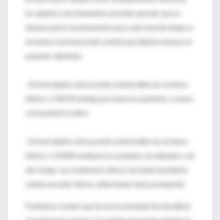
los objetivos de tratamiento permiten apreciar que se
destaca que la recomendación para cada nivel de riesgo es
el máximo nivel de presión arterial que debería alcanzar el
paciente, refiriendo:
· El nivel objetivo de la presión arterial debe ser al menos
inferior a 140/90 mmHg para todos los pacientes, y menor
si el paciente lo tolera
· El nivel objetivo de la presión arterial debe ser al menos
inferior a 130/80 mmHg en los pacientes con diabetes o de
alto riesgo, con condiciones clínicas asociadas (accidente
cerebrovascular, infarto, enfermedad renal, proteinuria).
Podríamos concluir que tal vez la necesidad de estratificar