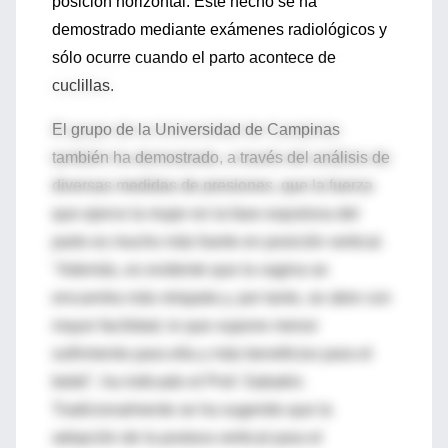
posición horizontal. Este hecho se ha
demostrado mediante exámenes radiológicos y
sólo ocurre cuando el parto acontece de
cuclillas.
El grupo de la Universidad de Campinas
también ha demostrado, a través del análisis de
diversas medidas de presiones, que la fuerza
que ejerce la mujer en la fase expulsiva del
parto es mucho más fuerte en posición vertical.
"Además, es evidente que la vagina se
encuentra más relajada y, por tanto, se abre con
mayor facilidad, lo que supone menor
sufrimiento para ella y más beneficios para el
bebé", ha indicado el Prof. Sabatini.
Tradicionalmente se ha sugerido que la
adopción de la postura vertical para el