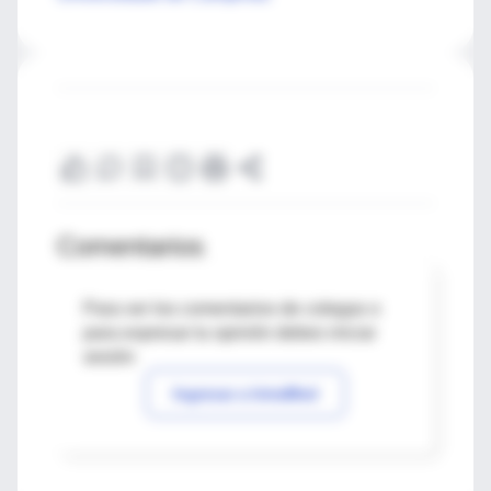
Comentarios
Para ver los comentarios de colegas o
para expresar tu opinión debes iniciar
sesión
Ingresar a IntraMed