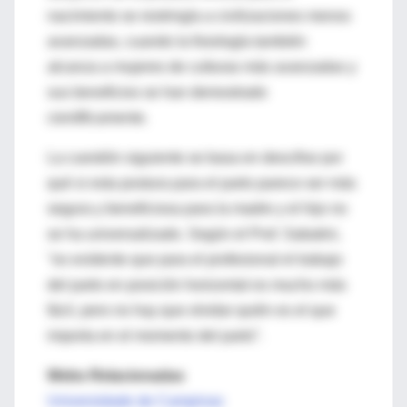
nacimiento se restringía a civilizaciones menos
avanzadas, cuando la fisiología también
alcanza a mujeres de culturas más avanzadas y
sus beneficios se han demostrado
científicamente.
La cuestión siguiente se basa en descifrar por
qué si esta postura para el parto parece ser más
segura y beneficiosa para la madre y el hijo no
se ha universalizado. Según el Prof. Sabatini,
"es evidente que para el profesional el trabajo
del parto en posición horizontal es mucho más
fácil, pero no hay que olvidar quién es el que
importa en el momento del parto”.
Webs Relacionadas
Universidade de Campinas