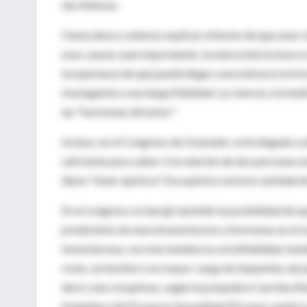
tan intensas.
Hasta ahora, solemos explicar el hecho de que unas re
esas causas sean importantes, la neurociencia busca 
la esperanza de que pueda llegar a encontrarse la fo
monogamia o una larga fidelidad. La ciencia y la me
las "hormonas del amor".
Incluso, en el Congreso de Gramado, se ha llegado a af
suficiente para saber si la relación de dos personas e
llama "tener química". Esa química sería la cantidad 
En el congreso se barajó también la posibilidad de q
predominio de neurotransmisores u hormonas en el o
testosterona, con más tendencia a la infidelidad, ten
revés, un hombre con mayor carga de dopamina, de per
decir, más receptivas, según la psiquiatra Carmita A
fundadora del Proyecto Sexualidad (Prosex), explicó 