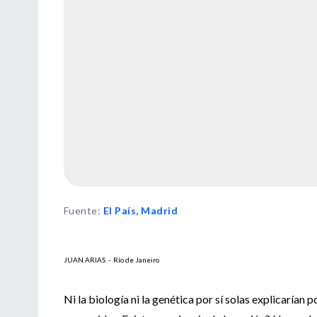
Fuente
:
El País, Madrid
JUAN ARIAS - Río de Janeiro
Ni la biología ni la genética por sí solas explicaría