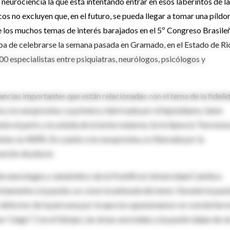
 neurociencia la que está intentando entrar en esos laberintos de la
os no excluyen que, en el futuro, se pueda llegar a tomar una píldo
de los muchos temas de interés barajados en el 5º Congreso Brasile
a de celebrarse la semana pasada en Gramado, en el Estado de Ri
00 especialistas entre psiquiatras, neurólogos, psicólogos y
ancias importantes que están relacionadas con el tema de la fideli
 y la vasopresina. La primera, fabricada por el hipotálamo, tiene
te el parto y la subida de la leche materna. Se le llama la "hormona
tar un 400%. En cuanto a la vasopresina, es liberada por la
ación de placer.
 de neurología y catedrático de la Pontificia Universidad Católica
chamente a la pasión, es como la antesala del amor. Durante la pas
os defectos de la persona por la que nos apasionamos se convierten 
a "ciego". Con el tiempo, las áreas asociadas a la pasión dejan de s