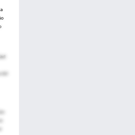
ra
ño
o
dad
 del
ión
en
er