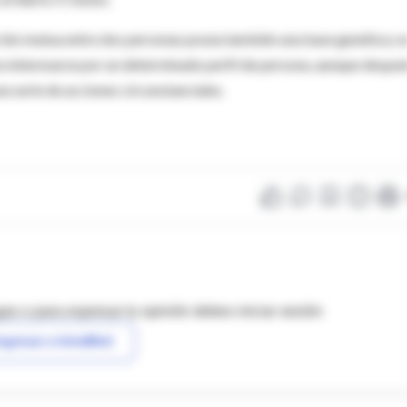
cción mutua entre dos personas posea también una base genética; e
ara interesarse por un determinado perfil de persona, aunque despu
na serie de acciones circunstanciales.
as o para expresar tu opinión debes iniciar sesión
ngresar a IntraMed