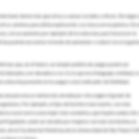
laciones duren más que otras a causas sociales o éticas. Sin negar
otros caminos para dicha explicación. Los busca en la química. De 
rma, con un aumento por ejemplo de la oxitocina, para favorecer la
dicina podrán encontrar el modo de aumentar o reducir en el organ
irmar que, en el futuro, un simple análisis de sangre podrá ser
stá llamada a ser duradera o no. Es lo que en el lenguaje cotidiano s
de oxitocina presente en la sangre como indicador de fidelidad.
ue una persona se sienta más atraída por otra según el grado de
rganismo. Por ejemplo, el tipo de hombre más macho, con más
dería a acercarse a una mujer más romántica, que inspira seducción.
fil galante, suele ser atraído por mujeres con más serotonina, es
bdo, de la Facultad de Medicina de la Universidad de São Paulo (US
al diario O Globo.