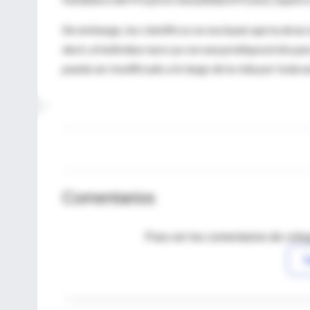
Sin embargo, los científicos no excluyen que la atra
decir, el individuo nace ya con una predisposición p
pueda ser modificado a lo largo de la vida por toda u
Comentarios
Para ver los comentarios de coleg
I