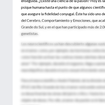
enseguida. ¿Existe una ciencia de la pasión? Hoy es la
psique humana hasta el punto de que algunos científic
que asegure la fidelidad conyugal. Éste ha sido uno 
del Cerebro, Comportamiento y Emociones, que acab
Grande do Sul, y en el que han participado más de 2.0
genetistas.
Los neurocientíficos ya han descubierto algunas sust
en el amor, como, por ejemplo, las hormonas oxitocina
como función activar las contracciones uterinas duran
amor". Por ejemplo, durante el orgasmo, llega a aumen
neurohipófisis durante el acto sexual ofreciendo sens
Para el neurocientífico André Palmini, de la división
(PUC) de Rio Grande do Sul, el amor está unido estre
se desactivarían las áreas del juicio crítico. Hasta l
objeto de deseo. Por ello, al amor de pasión se le llam