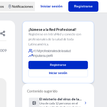
Iniciar sesión
Registrarse
tos
Notificaciones
¡Súmese a la Red Profesional!
Regístrese en IntraMed y conecte con
profesionales de la salud de toda
Latinoamérica.
2009
+1.1 M profesionales de la salud
Impulse su perfil
Registrarse
Iniciar sesión
Contenido sugerido
El misterio del virus de la
Una de cada 12 personas en el
hepatitis C