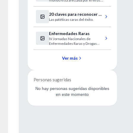
mundo está afectada por el virus
de la hepatitis C. Su diversidad
genética y su capacidad para no
20 claves para reconocer a
responder a la terapia dificulta su
control.
Las patéticas caras del éxito.
un imbécil (en medicina)
Enfermedades Raras
IV Jornadas Nacionales de
Enfermedades Raras y Drogas
Huérfanas
Ver más
Personas sugeridas
No hay personas sugeridas disponibles
en este momento