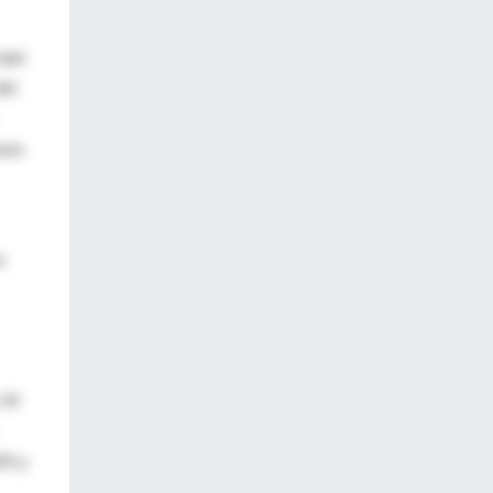
 que
ahí
ismo
e
 Al
P) y