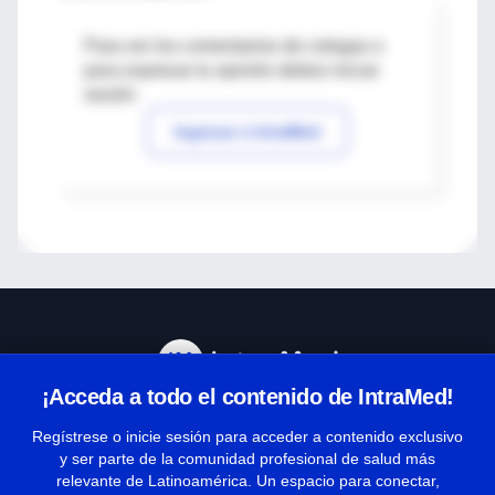
Para ver los comentarios de colegas o
para expresar tu opinión debes iniciar
sesión
Ingresar a IntraMed
¡Acceda a todo el contenido de IntraMed!
Centro de Ayuda
Regístrese o inicie sesión para acceder a contenido exclusivo
y ser parte de la comunidad profesional de salud más
relevante de Latinoamérica. Un espacio para conectar,
Términos y condiciones