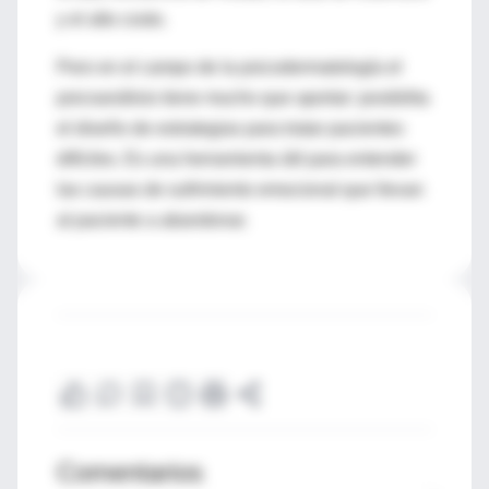
y el alto costo.
Pero en el campo de la psicodermatología el
psicoanálisis tiene mucho que aportar: posibilita
el diseño de estrategias para tratar pacientes
difíciles. Es una herramienta útil para entender
las causas de sufrimiento emocional que llevan
al paciente a abandonar.
Comentarios