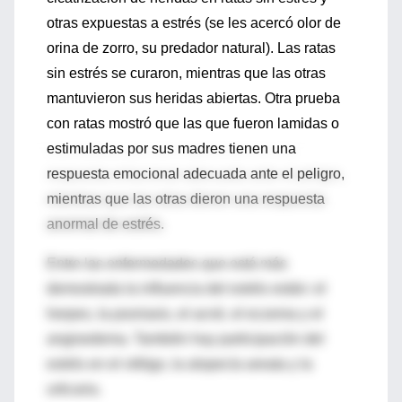
otras expuestas a estrés (se les acercó olor de
orina de zorro, su predador natural). Las ratas
sin estrés se curaron, mientras que las otras
mantuvieron sus heridas abiertas. Otra prueba
con ratas mostró que las que fueron lamidas o
estimuladas por sus madres tienen una
respuesta emocional adecuada ante el peligro,
mientras que las otras dieron una respuesta
anormal de estrés.
Entre las enfermedades que está más
demostrada la influencia del estrés están: el
herpes, la psoriasis, el acné, el eczema y el
angioedema. También hay participación del
estrés en el vitiligo, la alopecía areata y la
urticaria.