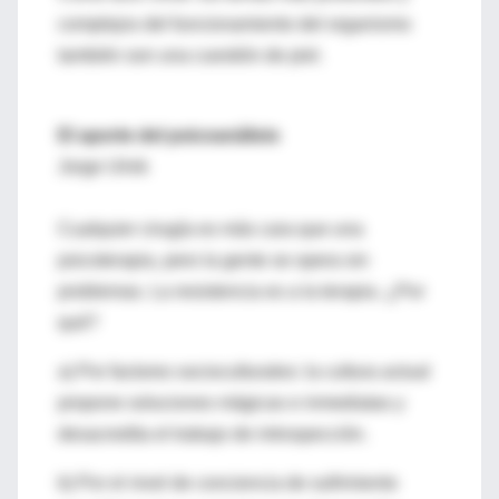
complejos del funcionamiento del organismo
también son una cuestión de piel.
El aporte del psicoanálisis
Jorge Ulnik
Cualquier cirugía es más cara que una
psicoterapia, pero la gente se opera sin
problemas. La resistencia es a la terapia. ¿Por
qué?
a) Por factores socioculturales: la cultura actual
propone soluciones mágicas e inmediatas y
desacredita el trabajo de introspección.
b) Por el nivel de conciencia de sufrimiento