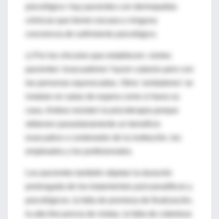
psicológico: hay pacientes con dermopatías
crónicas que tienen escasa o ninguna
conciencia de sufrimiento psicológico.
c) Por los vínculos que establecen: ciertos
pacientes 'evacuadores' hacen catarsis pero con
las personas equivocadas. Otros 'anidadores' se
instalan en salas de espera como si fuera su
casa. Ambos resisten la psicoterapia porque
obtienen parasitariamente un beneficio
evacuativo o contenedor de la institución, los
empleados y los profesionales.
Los pacientes también objetan la duración
prolongada de los tratamientos psicoanalíticos y
psicológicos, la falta de promesa de finalización,
la alta frecuencia de visitas, la falta de cobertura