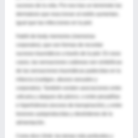
sucesos de la vida. Por eso tras un terremoto las
dermatosis que reaccionan al estrés aumentan,
igual que las infecciones en la piel.
Habló de body memories (memorias
corporales), que son formas de recordar
sucesos traumáticos a través de la piel. En esos
casos, las sensaciones cutáneas son simbólicas
de las sensaciones traumáticas padecidas en la
infancia (castigos, abusos sexuales y
corporales). También existen asociaciones entre
urticaria y ataques de pánico, o entre pesadillas
e hiperhidrosis (exceso de transpiración), y entre
lesiones autoproducidas y desórdenes de la
alimentación.
Como dice Ulnik: los temas más profundos y