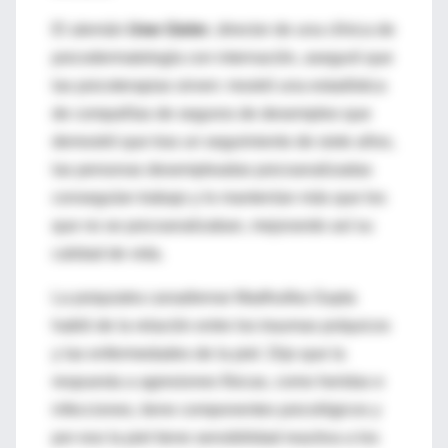
El alemán
Uwe Gieler
, director de una clínica de
psicodermatología con internación, aseguró que
las psicoterapias sirven: mostró una estadística
de compañías de seguros de desempleo que
demostró que tras un seguimiento de siete años,
las personas desempleadas psicoanalizadas
conseguían trabajo y lo mantenían más que los
que no se psicoanalizaban, mejorando así su
calidad de vida.
La psiquiatra canadiense Madhulika Gupta
habló de la relación entre los traumas psíquicos
y las enfermedades de la piel. Dijo que la
respuesta a agresiones físicas, como heridas e
infecciones, tiene componentes psicológicos y
por eso la piel tiene sensibilidad reactiva a los