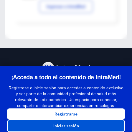
Ingresar a IntraMed
¡Acceda a todo el contenido de IntraMed!
Centro de Ayuda
Regístrese o inicie sesión para acceder a contenido exclusivo
y ser parte de la comunidad profesional de salud más
relevante de Latinoamérica. Un espacio para conectar,
Términos y condiciones
compartir e intercambiar experiencias entre colegas.
| Políticas de privacidad
Registrarse
| Todos los derechos reservados | Copyright 1997-2026
Iniciar sesión