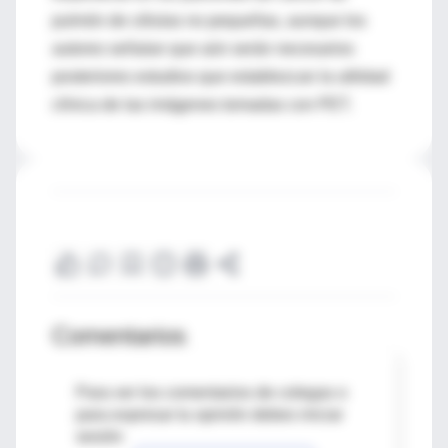
pulmón de células no pequeñas, aunque los
autores señalan que aún serán necesarios
posteriores estudios que establezcan la utilidad
clínica de las imágenes tomadas con PET.
Comentarios
Para ver los comentarios de colegas o
para expresar tu opinión debes iniciar
sesión