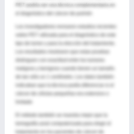
PET podría ser una técnica complementaria en
el diagnóstico del cáncer de pulmón
Los investigadores revisaron estudios recientes
sobre PET utilizada para el diagnóstico de este
tipo de tumor y para la elección del tratamiento.
Los resultados mostraron que estas pruebas
distinguen con exactitud entre los tumores
malignos y benignos cuando tienen un tamaño
de tan sólo un 1 centímetro. Los datos también
indicaban que la técnica podía diferenciar si el
cáncer de células pequeñas era extensivo o
limitado
El método también se muestra mejor que la
tomografía axial computerizada para elegir el
tratamiento en los pacientes de cáncer de