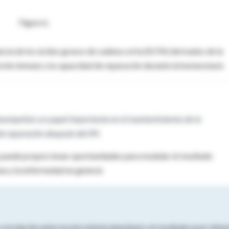
ia de los ácidos grasos de cadena corta (SCFA) derivados de la
ción inmune y la capacidad de reparación durante la homeostasis
desempeñan un papel importante en el mantenimiento de la
e reparación después del IM.
s puede proporcionar oportunidades para modular el resultado
na y la enfermedad en general.
rrelación entre la microbiota intestinal y el resultado post-infar