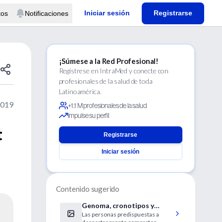
Iniciar sesión
Registrarse
tos
Notificaciones
¡Súmese a la Red Profesional!
Regístrese en IntraMed y conecte con
profesionales de la salud de toda
Latinoamérica.
2019
+1.1 M profesionales de la salud
Impulse su perfil
t
Registrarse
Iniciar sesión
Contenido sugerido
Genoma, cronotipos y
Las personas predispuestas a
depresión