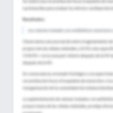
Se realizó una reconstitución fecal, trasplante de m
Lactobacillus para evaluar los efectos cardioprotect
Resultados:
Los ratones tratados con antibióticos mostraron 
Observamos una asociación entre el agotamiento de la
proporción de células mieloides y SCFA, más específi
CX3CR1 + en la zona peri-infarto después de la MI ta
después de la MI.
En consecuencia, el estado fisiológico y la supervive
reconstitución fecal, el trasplante de monocitos o l
reorganización de la comunidad microbiana intestina
La suplementación de ratones tratados con antibióti
proporciones de las células mieloides, produjo efect
propionato.