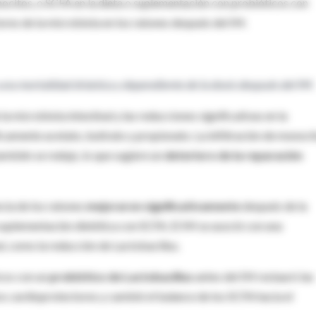
onocitos, o SCFA en la dieta o suplementación con probióticos con
ores de la microbiota en los ratones después del IM.
una mortalidad drástica y dependiente de la dosis después del IM.
 microbiota intestinal y las reducciones significativas en la
camente acetato, butirato y propionato. La infiltración de monoci
mbién se redujo, lo que sugiere un
deterioro de la reparación
ncia de los ratones
mejoraron significativamente
después de la
a suplementación dietética con SCFA. El IM se asoció con una
l, como la reducción de Lactobacillus.
cos con un
probiótico de Lactobacillus
antes del IM restauró las
os cardioprotectores y cambió el balance de los SCFA hacia el