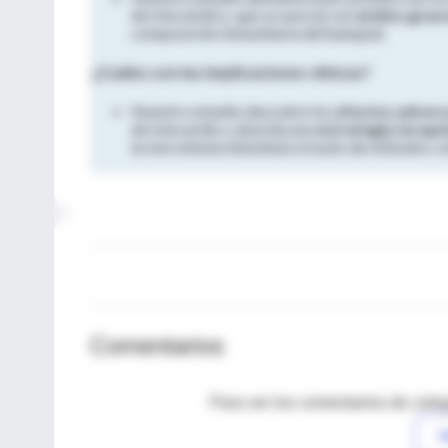
de miocárdico, que se asocia con
ácidos graso
composición inmunitaria del huésped.
¿Cuáles son las implicaciones clínicas?
Nuestro estudio descubre los
efectos adverso
de miocardio y aborda una
estrategia terap
la microbiota intestinal a través de métodos 
Comentarios
Para ver los comentarios de coleg
I