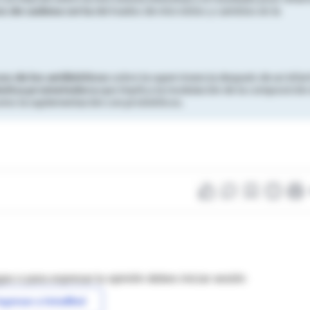
s de cadena corta
derivados de microbios y cambios en la
s de los antibióticos
sobre la supervivencia después de un infar
éutica prometedora
que implica la modulación de la composición
como la suplementación con probióticos.
as o para expresar tu opinión debes iniciar sesión
ngresar a IntraMed