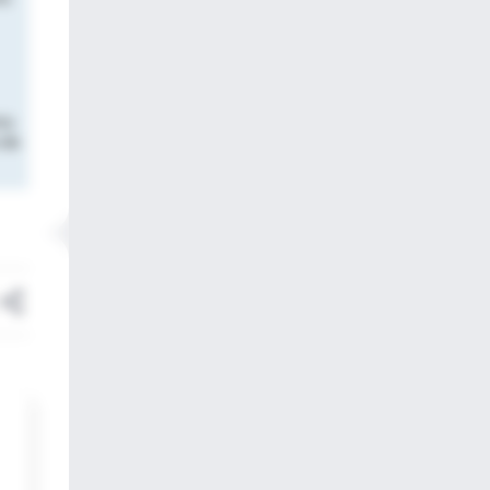
to
 de