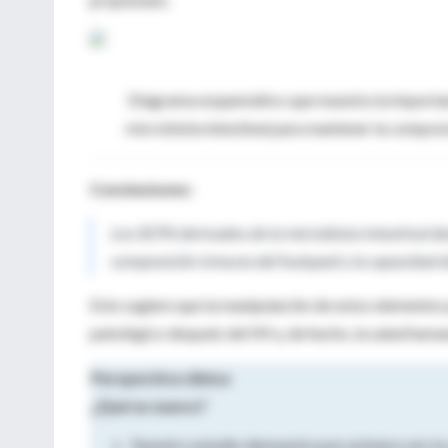
Diagrama esquemático que muestra la importanc
microbiota intestinal para mantener la composi
Conclusiones:
Los SCFA derivados de la microbiota intestinal 
composición inmune del huésped y la capacidad d
Esto sugiere que la manipulación de estos elemento
patológico después del IM y, de hecho, la salud huma
Perspectiva clinica
¿Qué es nuevo?
Nuestro estudio demuestra por primera vez la co