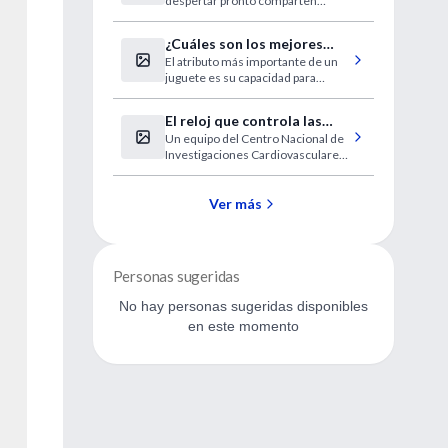
despertar pronto comparten
genes que mejoran su salud
mental
¿Cuáles son los mejores
El atributo más importante de un
juguetes para el desarrollo
juguete es su capacidad para
infantil?
reunir a los padres o cuidadores y
al niño en interacciones
El reloj que controla las
divertidas, cálidas y llenas de
Un equipo del Centro Nacional de
infecciones y la enfermedad
lenguaje rico
Investigaciones Cardiovasculares
cardiovascular
ha demostrado la existencia de un
reloj inmunitario que coordina los
ciclos día/noche con la actividad de
Ver más
los neutrófilos
Personas sugeridas
No hay personas sugeridas disponibles
en este momento