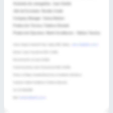
Asistente de coreografías: Juan Gentile
Jefe de Escenario: Nicolás Conde
Company Manager: Yanina Martino
Producción Técnica: Federico Brunetti
Producción Ejecutiva: Martín Arcidiácono – Matías Taverna
Venue: Espacio Teatral El Cubo. Zelaya 3053, Abasto.
www.cuboabasto.com.ar
Estreno: Lunes 5 de julio de 2010. 21:30hs
Días de-función: los lunes 20:30hs
Función de prensa: lunes 19 de junio de 2010. 20:30hs
Premio a la Mejor Comedia Musical de La Fundación Julio Bocca.
Conatctos: Martín Arcidiácono, Productor Ejecutivo.
Tel: 15-5-460-4995
Mail:
martinarci@yahoo.com.ar