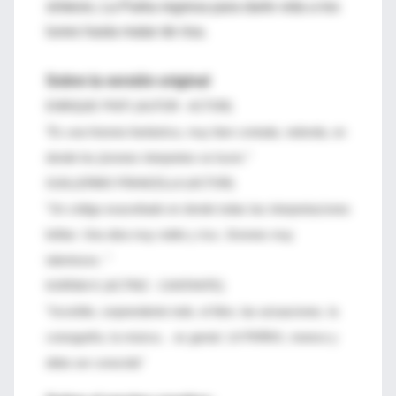
síntesis, La Parka regresa para darle vida a los
lunes hasta matar de risa.
Sobre la versión original
ENRIQUE PINTI (AUTOR - ACTOR)
“Es una historia fantástica, muy bien contada, redonda, en
donde los jóvenes interpretes se lucen."
GUILLERMO FRANCELLA (ACTOR)
"Un código exacerbado en donde todas las interpretaciones
brillan. Una obra muy noble y rica. Jóvenes muy
talentosos. "
KARINA K (ACTRIZ - CANTANTE)
"Increíble, sorprendente todo, el libro, las actuaciones, la
coreografía, la música... es genial. LA PARKA, merece y
debe ser conocida"