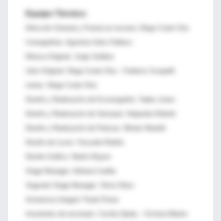
Equipo Técnico:
Dirección General y Puesta en escena: Diego Corán Oria
Coreografías: Agustina Seku Faillace
Música Original: Jorge Soldera
Libro Original: Diego Corán Oria – Federico Scarpelli
Letras: Diego Corán Oria
Diseño y Realización de Escenografía: Tadeo Jones
Diseño y Realización de Vestuario: Alejandra Robotti
Diseño y Realización de Pelucas: Miriam Manelli
Diseño de Luces: Facundo Rubiño
Diseño Gráfico: Martín Bayne
Stage Manager: Adriana Cuellar
Segundo Stage Manager: Silvia Otero
Asistencia Integral: Paula Flores
Asistentes de escenario: Cecilia Ojeda – Victoria Alberto