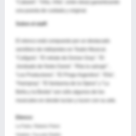
“Cabaret”, “Villa, Villa”, entre otras) garantizando
una puesta de cuidada y original.
Sobre el staff:
El elenco está compuesto por un destacado
semillero de intérpretes en Teatro Musical.
“Calígula”, “El retrato de Dorian Gray”, “El
Jorobado de Notre Dame”, “Rita la salvaje” ,
“Los Productores”, “El Pingo Argentino”, “Ella”,
“Hairspray”, “El fantasma de la Opera” y “La
Bella y la Bestia” son sólo algunos de los
musicales en donde lucían y lucen con su arte.
Elenco:
La Parka: Roberto Peloni
Gladiolo: Facundo Rubiño