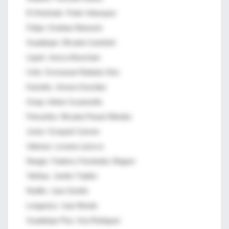
El Ahorkado: Pedro Velazquez
Felipe: Esteban Masturini
Guadalupe: Micaela Castelotti
Liquid: Jesica Abouchain
Cirilo: Emmanuel Robledo Ortiz
Kastaña: Jimena González
Oveja: Adrian Scaramella
Petrushka: Micaela Pierani Méndez
Junior: Ezequiel Carrone
Vakkara: Luciana Larocca
Ranger: Federico Fernández Wagner
Teklitas: Jenifer Trabilsi
Rodillo: Juan Gentile
Longaniza: Juan Mende
Guadalupe Plus: Ana Rodriguez