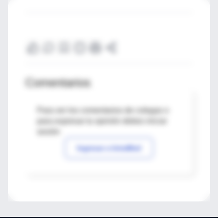
Comentarios
Para ver los comentarios de colegas o
para expresar tu opinión debes iniciar
sesión
Ingresar a IntraMed