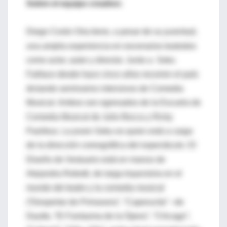
Sobre el equipo creativo:
Diego Corán Oria tiene, a pesar de su juventud,
una amplia experiencia en escenarios teatrales
como actor, autor y director. Junto a Seku
Faillace desde hace cinco años recorren el país
dictando seminarios intensivos de Comedia
Musical. Ambos son egresados de la Escuela de
Comedia Musical de Julio Bocca y Ricky
Pashkus. La joven Seku es quien está a cargo
de la dirección coreográfica del espectáculo. El
Diseño de Vestuario está en manos de
Alejandra Robotti, de larga trayectoria en el
mundo del teatro y la comedia musical
(“Despertar de Primavera”, “Caperucita” –de
Daulte, “El Fantasma de la Ópera”, “Chicago”,