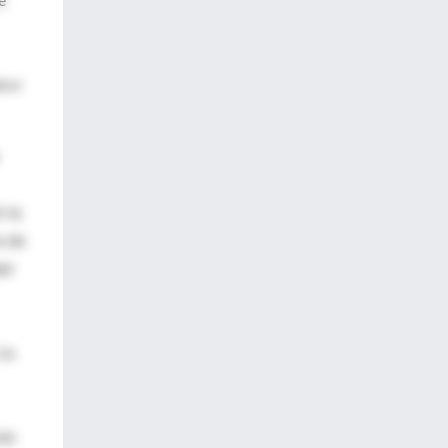
anco
r la
s de
ad
 La
vas