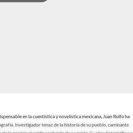
ispensable en la cuentística y novelística mexicana, Juan Rulfo ha
grafía. Investigador tenaz de la historia de su pueblo, caminante
e de la imagen el sentir profundo de su gente. Su obra fotográfica s