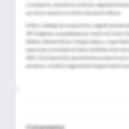
y caciquismo, de pobreza material y dignidad humana,
uno de los mayores escritores de nuestro idioma.
El libro catálogo de la exposición, magníficamente e
187 imágenes, acompañadas por textos de Carlos Fuen
Billeter, Eduardo Rivero, Margo Glantz y Jorge Alber
exposición se trasladó al Palacio de Bellas Artes de
2001. Esta Exposición, que presenta un aspecto poco 
europeas y resultará seguramente de gran interés par
Comentarios