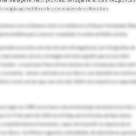
 magia que habita en los personajes de su literatura.
or primera vez en Buenos Aires se exhibe en el Museo Fernández Bl
rescindible para conocer completar la visión de Rulfo artista.
rende un archivo de más de seis mil negativos), las fotografías de
representan, tal vez, la imagen de todo aquello que no escribió.
 Fuentes- se asomase fuera de las tumbas de Comala para descubri
 la muerte... temas centrales en sus libros, son también los motivo
ico rural y en las que, una vez más, Rulfo nos muestra su capacid
vo lugar en 1980, en el marco de un homenaje nacional al escritor.
ró el 19 de abril de 2001 en el Palau de la Virreina de Barcelona
ás completa hasta el momento, capaz de trasmitir la riqueza de un
 sus libros. Un México agreste y entrañable, de atmósferas opresi