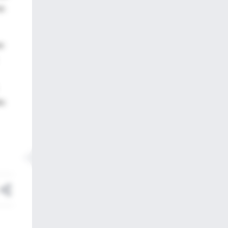
en
ne
es