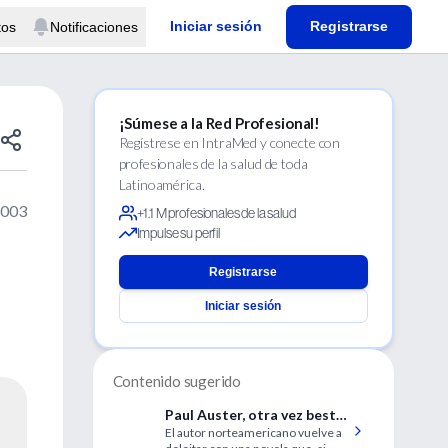
Iniciar sesión
Registrarse
tos
Notificaciones
¡Súmese a la Red Profesional!
Regístrese en IntraMed y conecte con
profesionales de la salud de toda
Latinoamérica.
2003
+1.1 M profesionales de la salud
Impulse su perfil
Registrarse
Iniciar sesión
Contenido sugerido
Paul Auster, otra vez best
El autor norteamericano vuelve a
seller