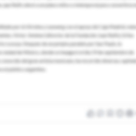
 que Rulfo elevó a un plano mítico e intemporal para convertirse 
ditado por la Virreina y Lunwerg con el apoyo de Caja Madrid, reú
tes, Víctor Jiménez (director de la Fundación Juan Rulfo), Erika
to Lozoya. Después de un periplo paralelo por Sao Paulo, la
 la ciudad de México, donde se inauguró el día 19 de septiembre de
conocido del gran artista mexicano, ha recorrido diversas capital
a el público argentino.