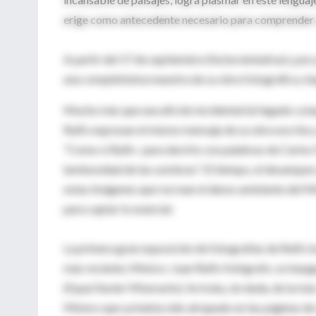
erige como antecedente necesario para comprender la
A partir del 17 de septiembre (fecha tentativa) y p
una completísima muestra de su obra fotográfica, imp
Mucho más que una afición incidental (el legado comp
Rulfo expresan el mismo mensaje de su obra escrita y 
"Como si Rulfo -para decirlo con palabras de Carlos
luminosidad de las sombras". El tiempo, el desamparo,
estas imágenes que recrean el denso ambiente del Méx
para captar lo esencial.
La primera gran exposición de fotografías de Rulfo tu
más reciente, México: Juan Rulfo fotógrafo, se inaugu
(Espai Xavier Miserachs). Se trata, sin duda, de la m
México que ya había sido atrapado en las páginas de