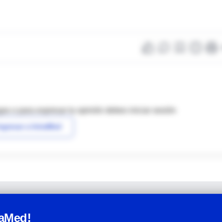
as o para expresar tu opinión debes iniciar sesión
ngresar a IntraMed
raMed!