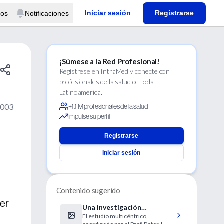
Iniciar sesión
Registrarse
tos
Notificaciones
¡Súmese a la Red Profesional!
Regístrese en IntraMed y conecte con
profesionales de la salud de toda
Latinoamérica.
2003
+1.1 M profesionales de la salud
Impulse su perfil
Registrarse
Iniciar sesión
Contenido sugerido
ver
Una investigación
El estudio multicéntrico,
multicéntrica ha localizado