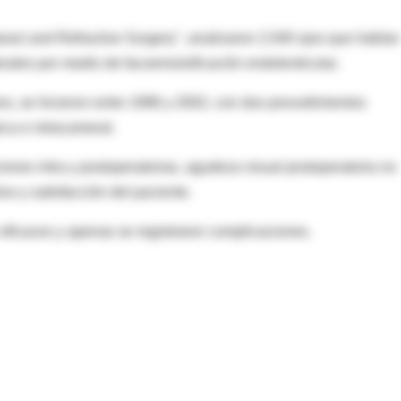
aract and Refractive Surgery", analizaron 2.040 ojos que habían
rales por medio de facoemulsificación endolenticular.
ano, se hicieron entre 1996 y 2002, con dos procedimientos
ica e intracameral.
iones intra y postoperatorias, agudeza visual postoperatoria no
ivo y satisfacción del paciente.
 eficaces y apenas se registraron complicaciones.