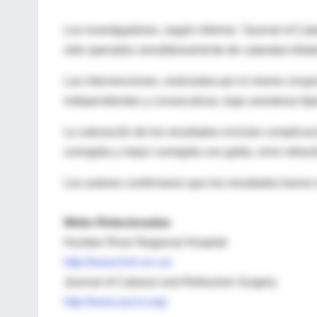
Los investigadores, según informa "Journal of Cat
sido operados simultáneamente de cataratas bilate
Las intervenciones, realizadas por el mismo ciruj
independientes y consecutivos, bajo anestesia tóp
La valoración de los resultados incluían complicac
corregida y mejor corregida con gafas, error refract
Los autores confirmaron que los resultados fueron
Webs Relacionadas
Humber River Regional Hospital
http://www.hrrh.on.ca/
Journal of Cataract and Refractive Surgery
http://www.ascrs.org/