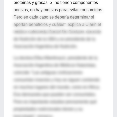
proteínas y grasas. Si no tienen componentes
nocivos, no hay motivos para evitar consumirlos.
Pero en cada caso se debería determinar si
aportan beneficios y cuáles”, explica a Clarín el
médico nutrionista Daniel De Girolami, docente
de Nutrición de la UBA y ex presidente de la
Asociación Argentina de Nutrición.
La doctora Elba Albertinazzi, presidente de la
Asociación Argentina de Médicos Naturistas,
coincide: “Las antiguas civilizaciones
consumían insectos y hoy se siguen comiendo
en muchos lugares del mundo, como en Africa.
Eso demuestra que pueden ser consumidos.
Pero es importante estudiar previamente qué
propiedades nutricionales tienen y su
toxicología”, remarca.