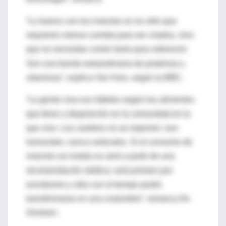
“Lo bueno con los insectos es no sólo que
requieren menos comida para ser criados, sino
que no necesitas comer tanto para sobrevivir.
Son una fuente extraordinaria de proteínas y
vitaminas”, explica Van Huis, según la BBC.
“La gente crea sus hábitos según los alimentos
que tiene a disposición en la comunidad en la
que vive. Los cambios no se imponen: son
horizontes, nunca verticales. Si el consumo de
insectos se instala no será a partir de una
recomendación médica: será primero por
esnobismo y sólo con el tiempo podrá
transformarse en una costumbre”, remarca De
Girolami.