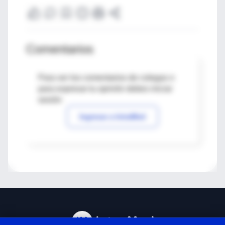
Comentarios
Para ver los comentarios de colegas o
para expresar tu opinión debes iniciar
sesión
Ingresar a IntraMed