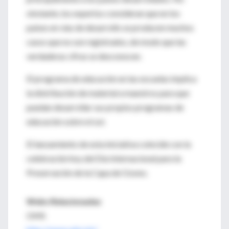
obstante, los expertos consideran que en los
países en vías de desarrollo se producen muchos
casos que no son registrados, de modo que las
verdaderas cifras se desconocen.
El programa de educación en las escuelas implica
la distribución de material a maestros para que
puedan desarrollar sus propios programas de
educación sobre el sol.
El lanzamiento de esta iniciativa coincide con la
celebración hoy del Día Internacional para la
Preservación de la Capa de Ozono.
Webs Relacionadas
OMS