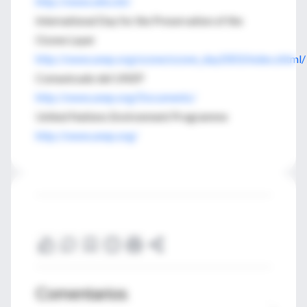
http://www.who.int/
International Day for the Preservation of the
Ozone Layer
http://www.unep.org/ozone/ozone_day2003/index.shtml/
Comunicado del UNEP
http://www.unep.org/Documents/
United Nations Environment Programme
http://www.unep.org/
Comentarios