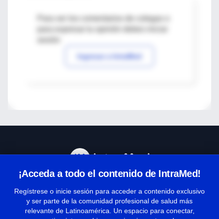
Para ver los comentarios de colegas o
para expresar tu opinión debes iniciar
sesión
Ingresar a IntraMed
¡Acceda a todo el contenido de IntraMed!
Centro de Ayuda
Regístrese o inicie sesión para acceder a contenido exclusivo
y ser parte de la comunidad profesional de salud más
relevante de Latinoamérica. Un espacio para conectar,
Términos y condiciones