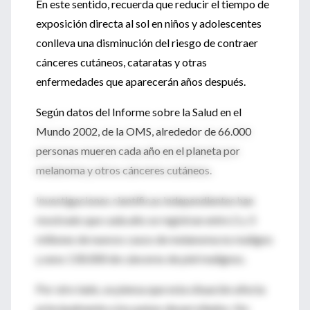
En este sentido, recuerda que reducir el tiempo de
exposición directa al sol en niños y adolescentes
conlleva una disminución del riesgo de contraer
cánceres cutáneos, cataratas y otras
enfermedades que aparecerán años después.
Según datos del Informe sobre la Salud en el
Mundo 2002, de la OMS, alrededor de 66.000
personas mueren cada año en el planeta por
melanoma y otros cánceres cutáneos.
Investigaciones científicas independientes han
mostrado que cada año se registran entre 2 y 3
millones de nuevos casos de melanoma no maligno
y unos 130.000 de cánceres de piel malignos.
Por otro lado, se piensa que esta situación afecta
principalmente a los países desarrollados. No