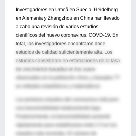
Investigadores en Umeå en Suecia, Heidelberg
en Alemania y Zhangzhou en China han llevado
a cabo una revisión de varios estudios
científicos del nuevo coronavirus, COVD-19. En
total, los investigadores encontraron doce
estudios de calidad suficientemente alta. Los
estudios consistieron en estimaciones de la tasa
de crecimiento basadas en los casos
observados en la población china, y basados ??
en métodos estadísticos y matemáticos.
Los primeros estudios del coronavirus indicaron
una transmisibilidad relativamente baja.
Posteriormente, la transmisibilidad aumentó
rápidamente para estabilizarse entre 2-3 en los
estudios más recientes. El número de