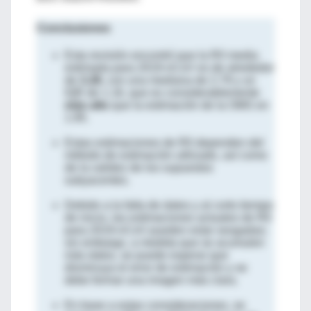
Conclusiones
Esta revisión encontró que la R0 media
estimada para 2019-nCoV es de alrededor
de
3.28
, con una mediana de 2.79 y un
IQR de 1.16, que es considerablemente
más alto
que la estimación de la OMS en
1.95.
Estas estimaciones de R0 dependen del
método de estimación utilizado, así como
de la validez de los supuestos
subyacentes.
Debido a la falta de datos y al corto tiempo
de inicio, las estimaciones actuales de R0
para 2019-nCoV pueden estar sesgadas;
sin embargo, a medida que se acumulen
más datos, se puede esperar que
disminuya el error de estimación y se
debe formar una imagen más clara.
En base a estas consideraciones, se