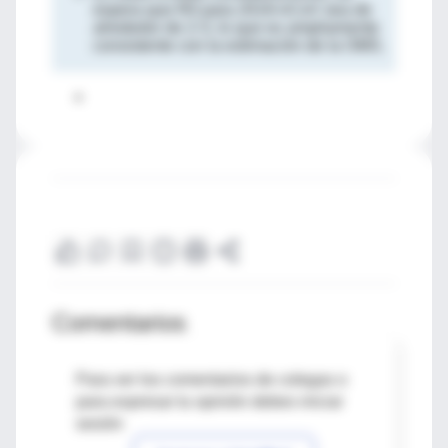
espera que R0 para 2019-nCoV sea de
alrededor de 2-3, lo que es ampliamente
consistente con la estimación de la OMS.
Comentarios
Para ver los comentarios de colegas o
para expresar tu opinión debes iniciar
sesión