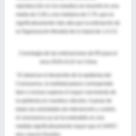
reproducción en los estudios se resumió en una
media de 3.28 y una mediana de 2.79, que es
significativamente más alta que la estimación de
la Organización Mundial de la Salud de 1.4-2.5.
Cronología de las estimaciones de R0 para el
virus 2019-nCoV en China
"Al observar el desarrollo de la epidemia del
Coronavirus, la realidad parece corresponder
bien o incluso superar el mayor crecimiento de
la epidemia en nuestros cálculos. A pesar de
todas las actividades de intervención y control,
el coronavirus ya se ha extendido en una
medida significativamente mayor que el SARS".
dice Joacim Rocklöv.