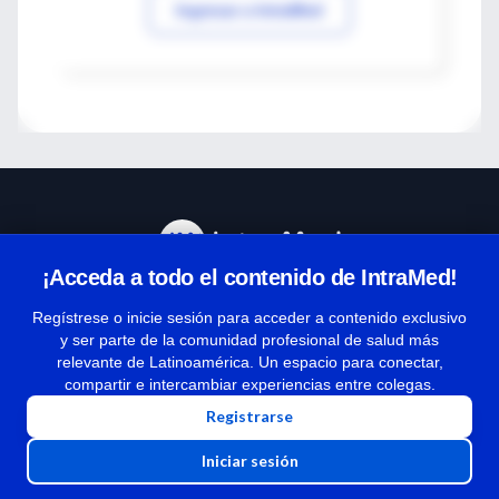
Ingresar a IntraMed
¡Acceda a todo el contenido de IntraMed!
Centro de Ayuda
Regístrese o inicie sesión para acceder a contenido exclusivo
y ser parte de la comunidad profesional de salud más
relevante de Latinoamérica. Un espacio para conectar,
Términos y condiciones
compartir e intercambiar experiencias entre colegas.
| Políticas de privacidad
Registrarse
| Todos los derechos reservados | Copyright 1997-2026
Iniciar sesión