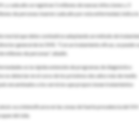
H, y cada año se registran 5 millones de nuevas infecciones y 3
illones de personas mueren cada año por esta enfermedad, indica la
ción mortal que debe combatirse adoptando un método de tratamie
 director general de la OMS. "Con un tratamiento eficaz, se puede c
 de millones de personas", añadió.
nfermedades es la rápida extensión de programas de diagnóstico
ivo es detectar en el curso de los próximos dos años más de medio
pués encaminados a los servicios que proporcionan tratamientos
losis va a intensificarse en las zonas de fuerte prevalencia del VIH
cupan del sida.