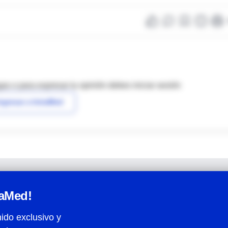
as o para expresar tu opinión debes iniciar sesión
ngresar a IntraMed
raMed!
ido exclusivo y