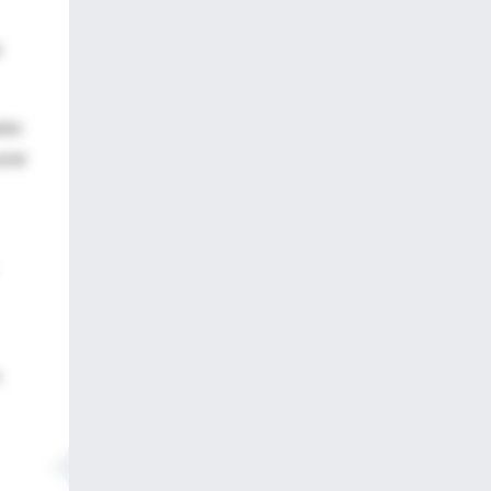
nto
urar