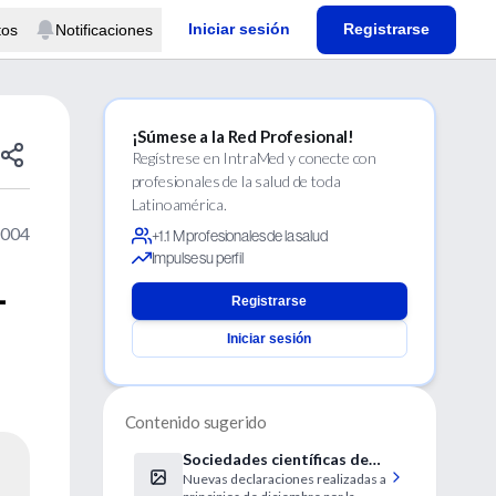
Iniciar sesión
Registrarse
tos
Notificaciones
¡Súmese a la Red Profesional!
Regístrese en IntraMed y conecte con
profesionales de la salud de toda
Latinoamérica.
2004
+1.1 M profesionales de la salud
Impulse su perfil
-
Registrarse
Iniciar sesión
Contenido sugerido
Sociedades científicas de
Nuevas declaraciones realizadas a
menopausia aseguran que