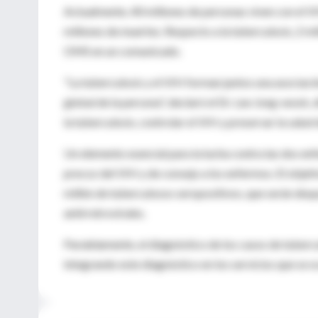
Actualmente, 40 millones de personas viven con el VI
millones de muertes. Respecto a la tuberculosis, 2 m
OMS en un comunicado.
"La tuberculosis y el VIH forman juntos una asocia
global de la persona", declaró el Dr. Lee Jong-wook,
la tuberculosis, controlar el VIH y preservar la salud
Un elemento esencial para la lucha contra las dos e
precoz del VIH y de consejo a los enfermos. El objet
millón de tuberculosos seropositivos, que serán des
antirretrovirales.
Paralelamente, el diagnóstico de los casos de tubercu
integrando este diagnóstico en los servicios que se o