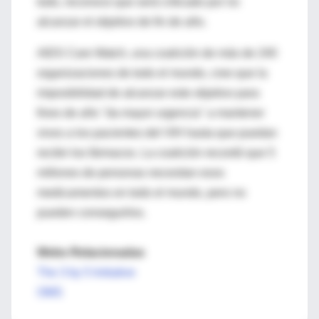
todo, reconoce que será criticado por no
alcanzar el objetivo de fin de año.
AIDS Care Watch, una coalición de más de 240
organizaciones de todo el mundo, cree que la
imposibilidad de alcanzar este objetivo para
fines de año "da mayor urgencia" a mantener
vivos a los pacientes del VIH hasta que puedan
recibir los fármacos. La coalición recordó que 5
millones de personas necesitan esos
medicamentos en todo el mundo, pero no
pueden conseguirlos.
Webs Relacionadas
The 3 by 5 Initiative
OMS