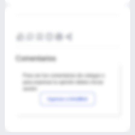
Comentarios
Para ver los comentarios de colegas o
para expresar tu opinión debes iniciar
sesión
Ingresar a IntraMed