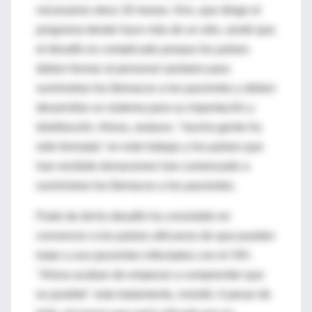
necesarios otros 18 meses. Kim, que dirige el
programa desde hace más de un año, anotó que
el desafío es complicado porque los países
deben formar al personal sanitario para
suministrar los fármacos a los pacientes y deben
desarrollar un sistema para su importación y
distribución. Ahora, sostuvo, "mucha gente ha
sido formada" en este trabajo y los países que
han recibido donaciones han comenzado a
suministrar los fármacos a los pacientes.
Parte de dicho desafío ha consistido en
convencer a los países africanos de que pueden
tratar a sus pacientes infectados con el VIH.
"Ahora acaban de empezar a comprender que
es posible" este tratamiento, insistió. A pesar de