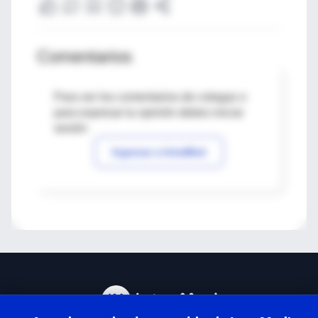
Comentarios
Para ver los comentarios de colegas o
para expresar tu opinión debes iniciar
sesión
Ingresar a IntraMed