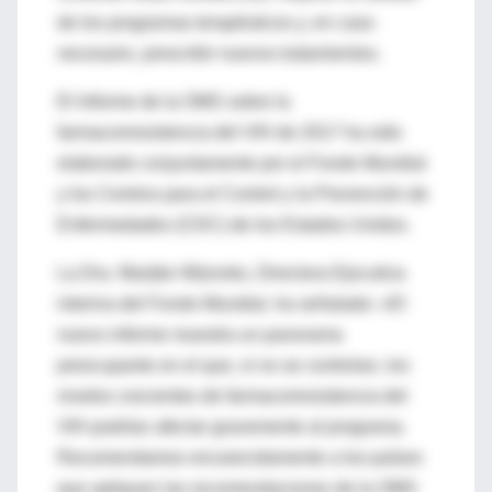
de los programas terapéuticos y, en caso
necesario, prescribir nuevos tratamientos.
El Informe de la OMS sobre la
farmacorresistencia del VIH de 2017 ha sido
elaborado conjuntamente por el Fondo Mundial
y los Centros para el Control y la Prevención de
Enfermedades (CDC) de los Estados Unidos.
La Dra. Marijke Wijnroks, Directora Ejecutiva
interina del Fondo Mundial, ha señalado: «El
nuevo informe muestra un panorama
preocupante en el que, si no se controlan, los
niveles crecientes de farmacorresistencia del
VIH podrían afectar gravemente al programa.
Recomendamos encarecidamente a los países
que apliquen las recomendaciones de la OMS