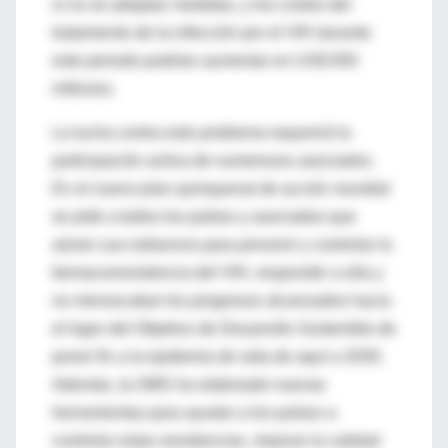
si no se adoptan medidas, y los costos del
tratamiento de la infección por el VIH durante
este periodo podrían aumentar en US$ 650
millones.
La lucha contra este problema requerirá la
participación activa de numerosos asociados.
En el nuevo plan quinquenal de acción mundial
se pide a todos los países y asociados que
aúnen sus esfuerzos para prevenir y controlar la
farmacorresistencia del VIH, responder a ella y
no menoscabar los progresos alcanzados hacia
el logro del Objetivo de Desarrollo Sostenible de
poner fin a la epidemia de sida de aquí a 2030.
Además, la OMS ha elaborado nuevas
herramientas para ayudar a los países a
controlar estas resistencias, mejorar la calidad