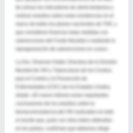
de activar los indicadores de alerta temprana y
realizar estudios sobre estas resistencias en el
marco de todos los planes nacionales de TAR, y
que consideren financiar estas medidas con
subvenciones del Fondo Mundial o mediante la
reprogramación de subvenciones en curso».
La Dra. Shannon Hader, Directora de la División
Mundial de VIH y Tuberculosis de los Centros
para el Control y la Prevención de
Enfermedades (CDC) de los Estados Unidos,
añade: «El nuevo informe reúne importantes
conclusiones de los estudios sobre la
farmacorresistencia del VIH realizados en todo
el mundo que, junto con otros datos obtenidos
en los países, confirman que debemos dirigir