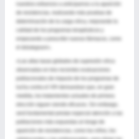
nuestros esfuerzos a anticiparnos a la aparición
de resistencias, realizando más pruebas de
determinación de la carga vírica, mejorando la
calidad de los programas terapéuticos y
empezando a prescribir nuevos fármacos, como
el dolutegravir».
«Las altas tasas globales de supresión vírica
observadas en tres recientes evaluaciones
poblacionales de impacto de los programas de
lucha contra el VIH demuestran que, en gran
medida, los tratamientos actuales de primera
elección siguen siendo eficaces. Sin embargo,
será fundamental prestar especial atención a las
poblaciones más expuestas al riesgo de
aparición de resistencias, como los niños, los