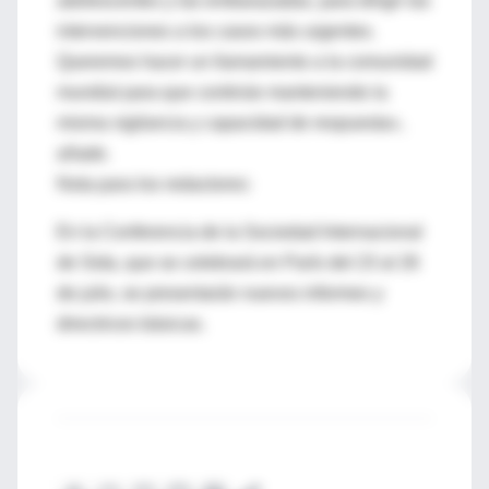
adolescentes y las embarazadas, para dirigir las
intervenciones a los casos más urgentes.
Queremos hacer un llamamiento a la comunidad
mundial para que continúe manteniendo la
misma vigilancia y capacidad de respuesta»,
añade.
Nota para los redactores:
En la Conferencia de la Sociedad Internacional
de Sida, que se celebrará en París del 23 al 26
de julio, se presentarán nuevos informes y
directrices básicas.