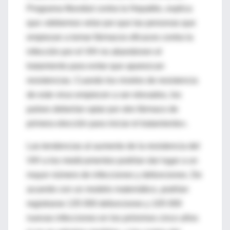
Programa Mundial contra la Hepatitis, explica
que «debemos velar por que las personas que
empiezan a tomar fármacos eficaces contra la
infección por el VIH no abandonen el
tratamiento para evitar que aparezcan
resistencias. Cuando los niveles de resistencia
de este virus empiecen a ser elevados, los
países deberían optar por otro fármaco de
primera elección para iniciar el tratamiento».
Las tendencias al aumento de la resistencia del
VIH a los medicamentos podrían dar lugar a un
mayor número de infecciones y defunciones. De
acuerdo con un modelo matemático, podrían
registrarse 135 000 defunciones y 105 000
nuevas infecciones en los próximos cinco años