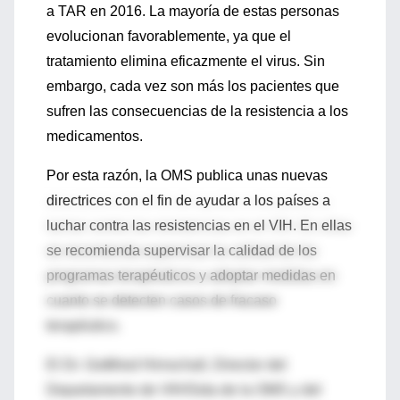
a TAR en 2016. La mayoría de estas personas
evolucionan favorablemente, ya que el
tratamiento elimina eficazmente el virus. Sin
embargo, cada vez son más los pacientes que
sufren las consecuencias de la resistencia a los
medicamentos.
Por esta razón, la OMS publica unas nuevas
directrices con el fin de ayudar a los países a
luchar contra las resistencias en el VIH. En ellas
se recomienda supervisar la calidad de los
programas terapéuticos y adoptar medidas en
cuanto se detecten casos de fracaso
terapéutico.
El Dr. Gottfried Hirnschall, Director del
Departamento de VIH/Sida de la OMS y del