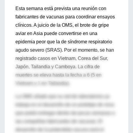
Esta semana está prevista una reunión con
fabricantes de vacunas para coordinar ensayos
clínicos. A juicio de la OMS, el brote de gripe
aviar en Asia puede convertirse en una
epidemia peor que la de síndrome respiratorio
agudo severo (SRAS). Por el momento, se han
registrado casos en Vietnam, Corea del Sur,
Japón, Tailandia y Camboya. La cifra de
muertes se eleva hasta la fecha a 6 (5 en
Vietnam y 1 en Tailandia).
La OMS añade que su red de laboratorios ya
trabaja en el desarrollo de un prototipo de virus
que podrá entregar dentro de pocas semanas a
las compañías fabricantes de vacunas. El
desarrollo de la pretendida vacuna será el