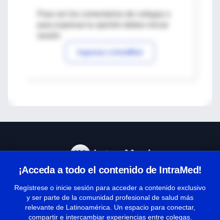
Para ver los comentarios de colegas o
para expresar tu opinión debes iniciar
sesión
Ingresar a IntraMed
¡Acceda a todo el contenido de IntraMed!
Centro de Ayuda
Regístrese o inicie sesión para acceder a contenido exclusivo
y ser parte de la comunidad profesional de salud más
relevante de Latinoamérica. Un espacio para conectar,
Términos y condiciones
compartir e intercambiar experiencias entre colegas.