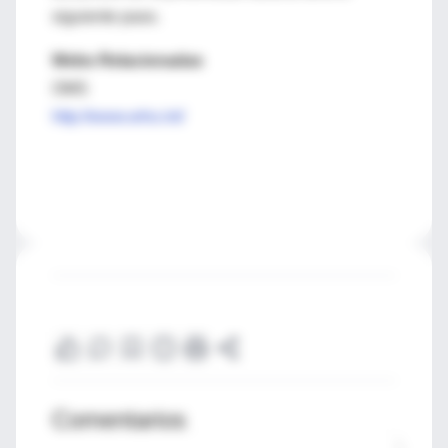
siguiente paso.
Webs Relacionadas
OMS
http://www.who.int/
Comentarios